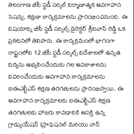
తెలంగాణ బీసీ స్టడీ సర్కిల్ నిర్మాణాత్మక అవగాహన
సెషన్లు, శిక్షణా కార్యక్రమాలను ప్రారంభించనుంది. ఈ
విషయాన్ని బీసీ స్టడీ సర్కిల్స్ డైరెక్టర్ శ్రీనివాస్ రెడ్డి ఒక
ప్రకటనలో తెలిపారు. ఈ కార్యక్రమంలో భాగంగా
రాష్ట్రంలోని 12 బీసీ స్టడీ సర్కిల్స్ విదేశాలలో ఉన్నత
విద్యను అభ్యసించేందుకు గల అవకాశాలను
వివరించేందుకు అవగాహన కార్యక్రమాలను
ఐఈఎల్టీఎస్ శిక్షణ తరగతులను ప్రారంభిస్తాయి. ఈ
అవగాహన కార్యక్రమాలకు ఐఈఎల్టీఎస్ శిక్షణ
తరగతులకు హాజరు కావడానికి ఆసక్తి ఉన్న
గ్రాడ్యుయేషన్ (ప్రొఫెషనల్ మరియు నాన్