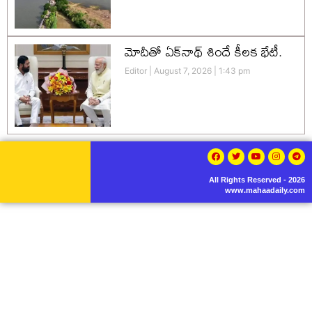
మోదీతో ఏక్‌నాథ్ శిందే కీలక భేటీ.
Editor
August 7, 2026
1:43 pm
All Rights Reserved - 2026
www.mahaadaily.com