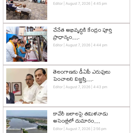
Editor
August 7, 2026
4:45 pm
చేనేత అభివృద్ధికి కేంద్రం పూర్తి
ప్రాధాన్యం….
Editor
August 7, 2026
4:44 pm
తెలంగాణకు డీఏపీ ఎరువులు
పెంచాలని విజ్ఞప్తి….
Editor
August 7, 2026
4:43 pm
కావేరీ జలాలపై తమిళనాడు
అసెంబ్లీలో దుమారం…
Editor
August 7, 2026
2:56 pm