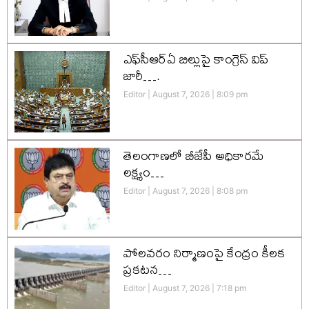
ఎఫ్‌సీఆర్‌ఏ బిల్లుపై కాంగ్రెస్ విప్
జారీ….
Editor
August 7, 2026
8:09 pm
తెలంగాణలో బీజేపీ అధికారమే
లక్ష్యం…
Editor
August 7, 2026
8:08 pm
పోలవరం నిర్మాణంపై కేంద్రం కీలక
ప్రకటన…
Editor
August 7, 2026
7:18 pm