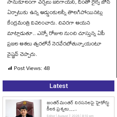
సానుకూలంగా చర్చలు జరిగాయని, దీంతో రైల్వే జోన్
ఏర్పాటుకు ఉన్న అడ్డుంకులన్నీ తొలగిపోయినట్లు
కేంద్రమంత్రి వివరించారు. చివరగా ఆయన
మాట్లాడుతూ.. ఎన్నో రోజుల నుంచి చూస్తున్న ఏపీ
ప్రజల ఆశలు త్వరలోనే నెరవేరబోతున్నాయంటూ
వైష్ణవ్ చెప్పారు.
Post Views:
48
Latest
జంతర్‌మంతర్ నిరసనలపై హైకోర్టు
కీలక ప్రశ్నలు…..
Editor
August 7, 2026
8:10 pm