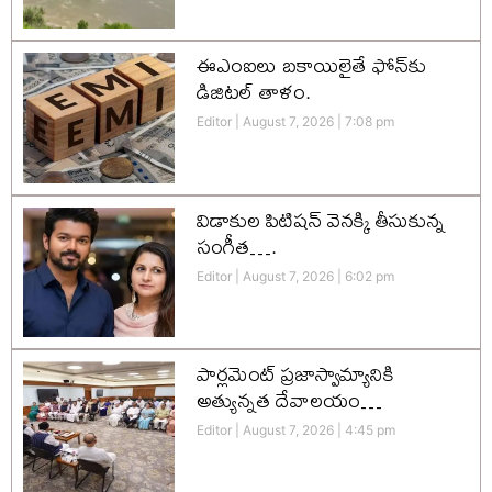
ఈఎంఐలు బకాయిలైతే ఫోన్‌కు
డిజిటల్ తాళం.
Editor
August 7, 2026
7:08 pm
విడాకుల పిటిషన్ వెనక్కి తీసుకున్న
సంగీత….
Editor
August 7, 2026
6:02 pm
పార్లమెంట్ ప్రజాస్వామ్యానికి
అత్యున్నత దేవాలయం…
Editor
August 7, 2026
4:45 pm