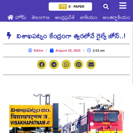
E - PAPER
హోమ్
తెలంగాణ
ఆంధ్రప్రదేశ్
జాతీయం
అంతర్జాతీయం
విశాఖపట్నం కేంద్రంగా త్వరలోనే రైల్వే జోన్..!
Editor
August 20, 2024
2:53 am