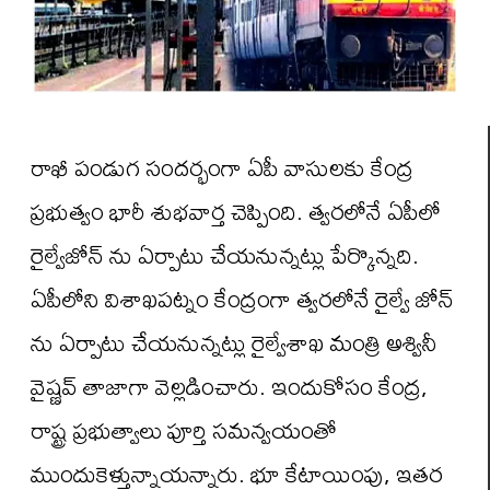
రాఖీ పండుగ సందర్భంగా ఏపీ వాసులకు కేంద్ర
ప్రభుత్వం భారీ శుభవార్త చెప్పింది. త్వరలోనే ఏపీలో
రైల్వేజోన్ ను ఏర్పాటు చేయనున్నట్లు పేర్కొన్నది.
ఏపీలోని విశాఖపట్నం కేంద్రంగా త్వరలోనే రైల్వే జోన్
ను ఏర్పాటు చేయనున్నట్లు రైల్వేశాఖ మంత్రి అశ్వినీ
వైష్ణవ్ తాజాగా వెల్లడించారు. ఇందుకోసం కేంద్ర,
రాష్ట్ర ప్రభుత్వాలు పూర్తి సమన్వయంతో
ముందుకెళ్తున్నాయన్నారు. భూ కేటాయింపు, ఇతర