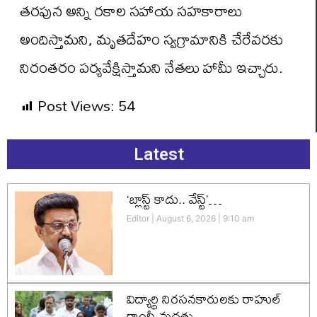
తరపున అన్ని రకాల సహాయ సహకారాలు
అందిస్తామని, మృతదేహం స్వగ్రామానికి చేరేవరకు
నిరంతరం పర్యవేక్షిస్తామని నేతలు హామీ ఇచ్చారు.
Post Views:
54
Latest
‘బ్లాస్ట్ కాదు.. వేస్ట్’…
Editor
August 6, 2026
9:10 am
విద్యార్థి నిరసనకారులకు రాహుల్
గాంధీ మద్దతు….