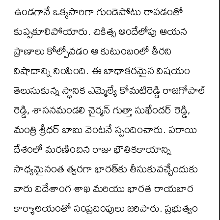
ఉండగానే ఒక్కసారిగా గుండెపోటు రావడంతో
కుప్పకూలిపోయారు. చికిత్స అందేలోపు ఆయన
ప్రాణాలు కోల్పోవడం ఆ కుటుంబంలో తీరని
విషాదాన్ని నింపింది. ఈ బాధాకరమైన విషయం
తెలుసుకున్న స్థానిక ఎమ్మెల్యే కోమటిరెడ్డి రాజగోపాల్
రెడ్డి, శాసనమండలి చైర్మన్ గుత్తా సుఖేందర్ రెడ్డి,
మంత్రి శ్రీధర్ బాబు వెంటనే స్పందించారు. పరాయి
దేశంలో మరణించిన రాజు భౌతికకాయాన్ని
సాధ్యమైనంత త్వరగా భారత్‌కు తీసుకువచ్చేందుకు
వారు విదేశాంగ శాఖ మరియు భారత రాయబార
కార్యాలయంతో సంప్రదింపులు జరిపారు. ప్రభుత్వం