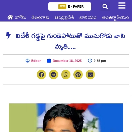
E - PAPER
హోమ్
తెలంగాణ
ఆంధ్రప్రదేశ్
జాతీయం
అంతర్జాతీయం
విదేశీ గడ్డపై గుండెపోటుతో మునుగోడు వాసి
మృతి….
Editor
December 18, 2025
9:35 pm