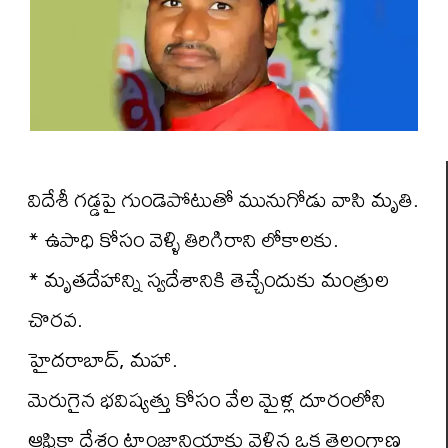
విదేశీ గడ్డపై గుండెపోటుతో మునుగోడు వాసి మృతి.
* ఉపాధి కోసం వెళ్ళి తిరిగిరాని లోకాలకు.
* మృతదేహాన్ని స్వదేశానికి తెచ్చేందుకు మంత్రుల
చొరవ.
హైదరాబాద్, మహా.
మెరుగైన భవిష్యత్తు కోసం వేల మైళ్ల దూరంలోని
ఆఫ్రికా దేశం టాంజానియాకు వెళ్లిన ఒక తెలంగాణ