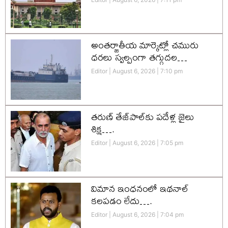
అంతర్జాతీయ మార్కెట్లో చమురు
ధరలు స్వల్పంగా తగ్గుదల…
Editor
August 6, 2026
7:10 pm
తరుణ్ తేజ్‌పాల్‌కు పదేళ్ల జైలు
శిక్ష….
Editor
August 6, 2026
7:05 pm
విమాన ఇంధనంలో ఇథనాల్
కలపడం లేదు….
Editor
August 6, 2026
7:04 pm