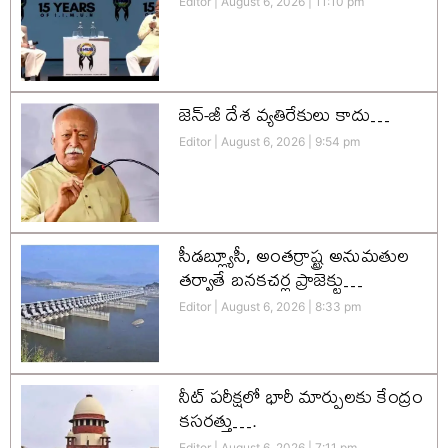
Editor
August 6, 2026
11:10 pm
జెన్-జీ దేశ వ్యతిరేకులు కాదు…
Editor
August 6, 2026
9:54 pm
సీడబ్ల్యూసీ, అంతర్రాష్ట్ర అనుమతుల
తర్వాతే బనకచర్ల ప్రాజెక్టు…
Editor
August 6, 2026
8:33 pm
నీట్ పరీక్షలో భారీ మార్పులకు కేంద్రం
కసరత్తు….
Editor
August 6, 2026
7:11 pm