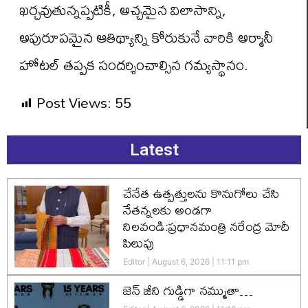
ఖర్చవుతున్నప్పటికీ, అచ్చమైన విలాసాన్ని,
అపురూపమైన ఆతిథ్యాన్ని కోరుకునే వారికి అర్మానీ
హోటల్ తప్పక సందర్శించాల్సిన గమ్యస్థానం.
Post Views:
55
Latest
చేనేత ఉత్పత్తులను కొనుగోలు చేసి
నేతన్నలకు అండగా
నిలవండి:ప్రధానమంత్రి నరేంద్ర మోదీ
పిలుపు
Editor
August 6, 2026
11:11 pm
జెన్‌ జీని గుడ్డిగా నమ్ముతా…