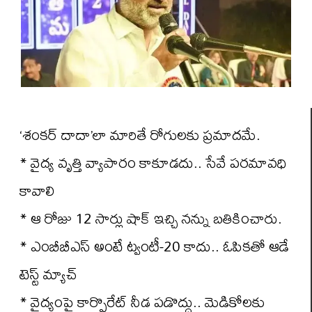
‘శంకర్ దాదా’లా మారితే రోగులకు ప్రమాదమే.
* వైద్య వృత్తి వ్యాపారం కాకూడదు.. సేవే పరమావధి
కావాలి
* ఆ రోజు 12 సార్లు షాక్ ఇచ్చి నన్ను బతికించారు.
* ఎంబీబీఎస్ అంటే ట్వంటీ-20 కాదు.. ఓపికతో ఆడే
టెస్ట్ మ్యాచ్
* వైద్యంపై కార్పొరేట్ నీడ పడొద్దు.. మెడికోలకు