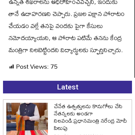
ఉన్నత శిఖరాలను అధిరోహించవచ్చని, ఇందుకు
తానే ఉదాహరణని చెప్పారు. ప్రజల పక్షాన పోరాటం
చేయడం వల్లే తనపై వందకు పైగా కేసులు
నమోదయ్యాయని, ఆ పోరాట పటిమే తనను కేంద్ర
మంత్రిగా నిలబెట్టిందని విద్యార్థులకు స్ఫూర్తినిచ్చారు.
Post Views:
75
Latest
చేనేత ఉత్పత్తులను కొనుగోలు చేసి
నేతన్నలకు అండగా
నిలవండి:ప్రధానమంత్రి నరేంద్ర మోదీ
పిలుపు