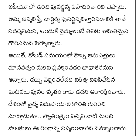
ఐసీయూలో ఉంచి పునర్జన్మ ప్రసాదించారని చెప్పారు.
అమ్మ జన్మనిస్తే, డాక్టర్లు పునర్జన్మనిస్తారనడానికి తానే
నిదర్శనమని, అందుకే వైద్యులంటే తనకు అమితమైన
గౌరవమని పేర్కొన్నారు.
అయితే, కోవిడ్ సమయంలో కొన్ని ఆసుపత్రులు
మానవత్వం మరిచి ప్రవర్తించడం బాధాకరమని
అన్నారు. డబ్బు చెల్లించలేదని చికిత్స నిలిపివేసిన
ఘటనలు పునరావృతం కాకూడదని ఆకాంక్షించారు.
దేశంలో వైద్య సదుపాయాల కొరత గురించి
మాట్లాడుతూ.. స్వాతంత్ర్యం వచ్చిన నాటి నుంచి
పాలకులు ఈ రంగాన్ని విస్మరించారని విమర్శించారు.