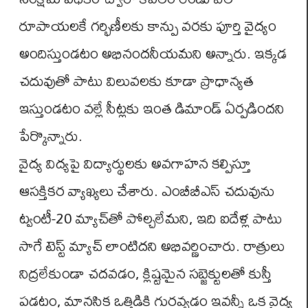
రూపాయలకే గర్భిణీలకు కాన్పు వరకు పూర్తి వైద్యం
అందిస్తుండటం అభినందనీయమని అన్నారు. ఇక్కడ
చదువుతో పాటు విలువలకు కూడా ప్రాధాన్యత
ఇస్తుండటం వల్లే సీట్లకు ఇంత డిమాండ్ ఏర్పడిందని
పేర్కొన్నారు.
వైద్య విద్యపై విద్యార్థులకు అవగాహన కల్పిస్తూ
ఆసక్తికర వ్యాఖ్యలు చేశారు. ఎంబీబీఎస్ చదువును
ట్వంటీ-20 మ్యాచ్‌తో పోల్చలేమని, ఇది ఐదేళ్ల పాటు
సాగే టెస్ట్ మ్యాచ్ లాంటిదని అభివర్ణించారు. రాత్రులు
నిద్రలేకుండా చదవడం, క్లిష్టమైన సబ్జెక్టులతో కుస్తీ
పడటం, మానసిక ఒత్తిడికి గురవ్వడం ఇవన్నీ ఒక వైద్య