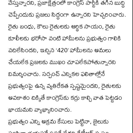
వేస్తున్నారని, ప్రజాక్షేత్రంలో కాంగ్రెస్ పార్టీకి తగిన బుద్ధి
చెప్పేందుకు ప్రజలు సిద్ధంగా ఉన్నారని హెచ్చరించారు.
రైతు బంధు, కౌలు రైతులకు ఆర్థిక సాయం, రైతు
కూలీలకు భరోసా వంటి హామీలను ప్రభుత్వం గాలికి
వదిలేసిందని, ఇచ్చిన ‘420’ హామీలను అమలు
చేయలేక ప్రజలకు ముఖం చూపలేకపోతున్నారని
విమర్శించారు. సర్పంచ్ ఎన్నికల ఫలితాల్లోనే
ప్రభుత్వంపై ఉన్న వ్యతిరేకత స్పష్టమైందని, రైతులకు
అవకాశం చిక్కితే కాంగ్రెస్‌కు కర్రు కాల్చి వాత పెట్టడం
ఖాయమని వ్యాఖ్యానించారు.
ప్రభుత్వం ఎన్ని అక్రమ కేసులు పెట్టినా, జైలుకు
పంపినా భయపడే ప్రసక్తే లేదని కేటీఆర్ స్పష్టం