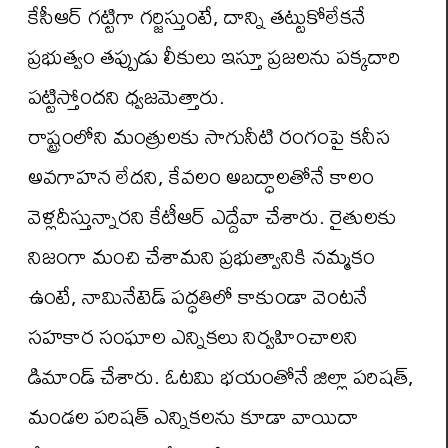
కేసీఆర్ గట్టిగా గర్జిస్తుంటే, దాన్ని తట్టుకోలేకనే
ప్రభుత్వం తప్పుడు లీకులు ఇస్తూ ప్రజలను పక్కదారి
పట్టిస్తోందని ధ్వజమెత్తారు.
రాష్ట్రంలోని మంత్రులకు సాగునీటి రంగంపై కనీస
అవగాహన లేదని, కేవలం అబద్ధాలతోనే కాలం
వెళ్లదీస్తున్నారని కేటీఆర్ ఎద్దేవా చేశారు. రైతులకు
నిజంగా మంచి చేశామని ప్రభుత్వానికి నమ్మకం
ఉంటే, నామినేటెడ్ పద్ధతిలో కాకుండా వెంటనే
సహకార సంఘాల ఎన్నికలు నిర్వహించాలని
డిమాండ్ చేశారు. ఓటమి భయంతోనే జిల్లా పరిషత్,
మండల పరిషత్ ఎన్నికలను కూడా వాయిదా