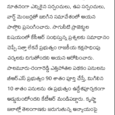
నూతనంగా ఎన్నికైన సర్పంచులు, ఉప సర్పంచులు,
వార్డ్ మెంబర్లతో జరిగిన సమావేశంలో ఆయన
పాల్గొని ప్రసంగించారు. సాగునీటి ప్రాజెక్టుల
విషయంలో కేసీఆర్ సంధిస్తున్న ప్రశ్నలకు సమాధానం
చెప్పే సత్తా లేకనే ప్రభుత్వం రాజకీయ కక్షసాధింపు
చర్యలకు దిగుతోందని ఆయన ఆరోపించారు.
పాలమూరు-రంగారెడ్డి ఎత్తిపోతల పథకం పనులను
బీఆర్ఎస్ ప్రభుత్వం 90 శాతం పూర్తి చేస్తే, మిగిలిన
10 శాతం పనులను ఈ ప్రభుత్వం ఉద్దేశపూర్వకంగా
అడ్డుకుంటోందని కేటీఆర్ మండిపడ్డారు. కృష్ణా
జలాల్లో తెలంగాణకు జరుగుతున్న అన్యాయంపై