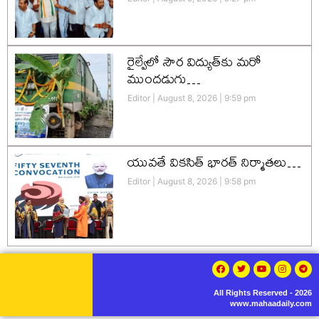
రైల్వేలో సౌర విద్యుత్‌కు మరో
ముందడుగు…
Editor
August 8, 2026
9:59 pm
యువతే వికసిత్‌ భారత్‌ నిర్మాతలు…
Editor
August 8, 2026
9:58 pm
All Rights Reserved - 2026
www.mahaadaily.com