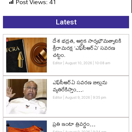
Post Views:
41
Latest
దేశ భద్రత, ఆర్థిక సార్వభౌమత్వానికి
శ్రీరామరక్ష ‘ఎఫ్‌సీఆర్‌ఏ’ సవరణ
చట్టం.
Editor
August 10, 2026
10:08 am
ఎఫ్‌సీఆర్ఏ సవరణ బిల్లును
వ్యతిరేకిస్తాం….
Editor
August 9, 2026
9:35 pm
ప్రతి ఇంటా త్రివర్ణం…
Editor
August 9, 2026
9:34 pm