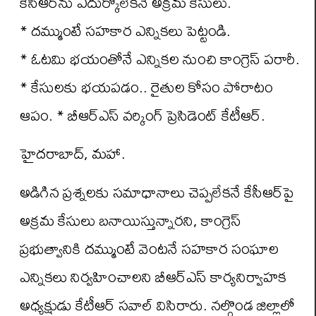
కేసీఆర్‌ను ఎదుర్కోలేకనే అక్రమ కేసులు.
* దమ్ముంటే సహకార ఎన్నికలు పెట్టండి.
* ఓటమి భయంతోనే ఎన్నికల నుంచి కాంగ్రెస్ పరారీ.
* కేసులకు భయపడం.. రైతుల కోసం పోరాటం
ఆపం. * బీఆర్ఎస్ వర్కింగ్ ప్రెసిడెంట్ కేటీఆర్.
హైదరాబాద్, మహా.
అడిగిన ప్రశ్నలకు సమాధానాలు చెప్పలేకనే కేసీఆర్‌పై
అక్రమ కేసులు బనాయిస్తున్నారని, కాంగ్రెస్
ప్రభుత్వానికి దమ్ముంటే వెంటనే సహకార సంఘాల
ఎన్నికలు నిర్వహించాలని బీఆర్ఎస్ కార్యనిర్వాహక
అధ్యక్షుడు కేటీఆర్ సవాల్ విసిరారు. నల్గొండ జిల్లాలో