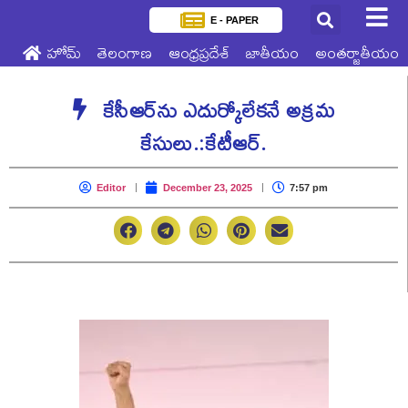
E - PAPER
హోమ్
తెలంగాణ
ఆంధ్రప్రదేశ్
జాతీయం
అంతర్జాతీయం
కేసీఆర్‌ను ఎదుర్కోలేకనే అక్రమ
కేసులు.:కేటీఆర్.
Editor
December 23, 2025
7:57 pm