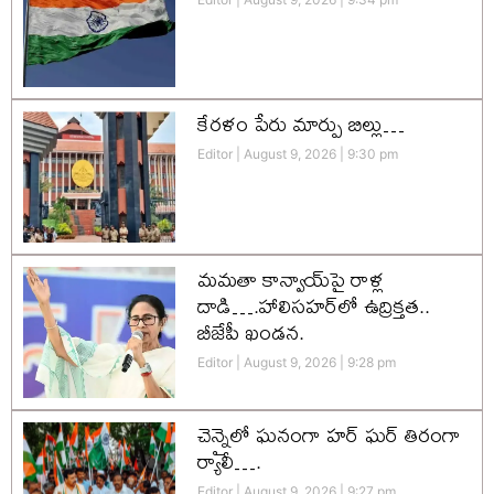
కేరళం పేరు మార్పు బిల్లు…
Editor
August 9, 2026
9:30 pm
మమతా కాన్వాయ్‌పై రాళ్ల
దాడి….హాలిసహర్‌లో ఉద్రిక్తత..
బీజేపీ ఖండన.
Editor
August 9, 2026
9:28 pm
చెన్నైలో ఘనంగా హర్‌ ఘర్‌ తిరంగా
ర్యాలీ….
Editor
August 9, 2026
9:27 pm