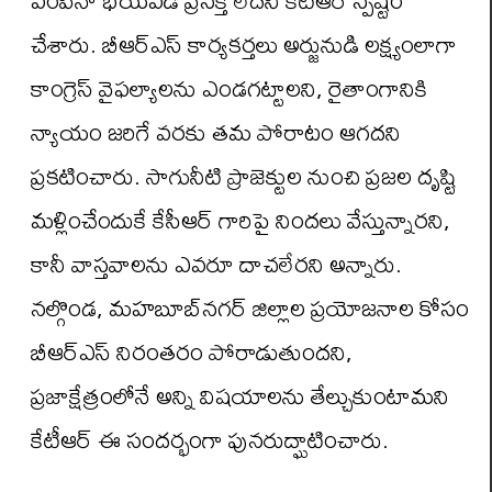
చేశారు. బీఆర్ఎస్ కార్యకర్తలు అర్జునుడి లక్ష్యంలాగా
కాంగ్రెస్ వైఫల్యాలను ఎండగట్టాలని, రైతాంగానికి
న్యాయం జరిగే వరకు తమ పోరాటం ఆగదని
ప్రకటించారు. సాగునీటి ప్రాజెక్టుల నుంచి ప్రజల దృష్టి
మళ్లించేందుకే కేసీఆర్ గారిపై నిందలు వేస్తున్నారని,
కానీ వాస్తవాలను ఎవరూ దాచలేరని అన్నారు.
నల్గొండ, మహబూబ్‌నగర్ జిల్లాల ప్రయోజనాల కోసం
బీఆర్ఎస్ నిరంతరం పోరాడుతుందని,
ప్రజాక్షేత్రంలోనే అన్ని విషయాలను తేల్చుకుంటామని
కేటీఆర్ ఈ సందర్భంగా పునరుద్ఘాటించారు.