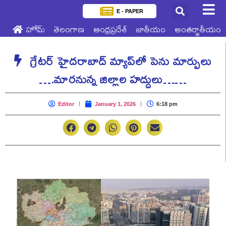
E - PAPER
హోమ్
తెలంగాణ
ఆంధ్రప్రదేశ్
జాతీయం
అంతర్జాతీయం
గ్రేటర్‌ హైదరాబాద్‌ మ్యాప్‌లో పెను మార్పులు
….మారనున్న జిల్లాల హద్దులు……
Editor
January 1, 2026
6:18 pm