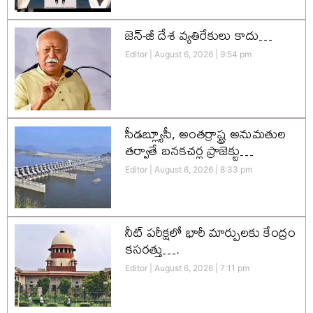
జెన్-జీ దేశ వ్యతిరేకులు కాదు…
Editor
August 6, 2026
9:54 pm
సీడబ్ల్యూసీ, అంతర్రాష్ట్ర అనుమతుల
తర్వాతే బనకచర్ల ప్రాజెక్టు…
Editor
August 6, 2026
8:33 pm
నీట్ పరీక్షలో భారీ మార్పులకు కేంద్రం
కసరత్తు….
Editor
August 6, 2026
7:11 pm