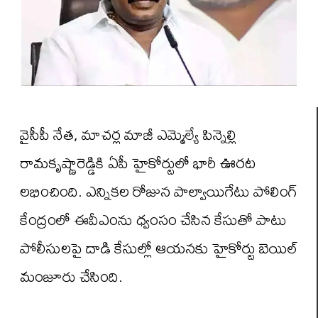
వైసీపీ నేత, మాచర్ల మాజీ ఎమ్మెల్యే పిన్నెల్లి
రామకృష్ణారెడ్డికి ఏపీ హైకోర్టులో భారీ ఊరట
లభించింది. ఎన్నికల రోజున పాల్వాయిగేటు పోలింగ్
కేంద్రంలో ఈవీఎంను ధ్వంసం చేసిన కేసుతో పాటు
పోలీసులపై దాడి కేసుల్లో ఆయనకు హైకోర్టు బెయిల్
మంజూరు చేసింది.