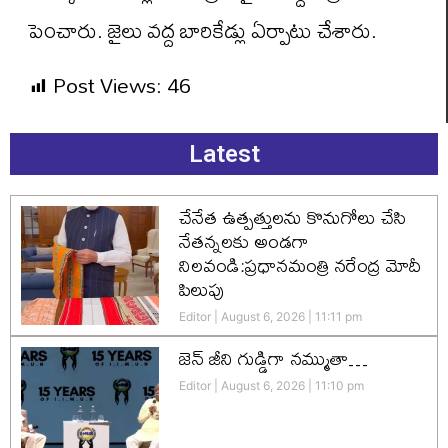
పెంచారు. జైలు వద్ద బారికేడ్లు ఏర్పాటు చేశారు.
Post Views:
46
Latest
చేనేత ఉత్పత్తులను కొనుగోలు చేసి
నేతన్నలకు అండగా
నిలవండి:ప్రధానమంత్రి నరేంద్ర మోదీ
పిలుపు
Editor
August 6, 2026
11:11 pm
జెన్‌ జీని గుడ్డిగా నమ్ముతా…
Editor
August 6, 2026
11:10 pm