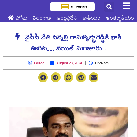
E - PAPER
హోమ్
తెలంగాణ
ఆంధ్రప్రదేశ్
జాతీయం
అంతర్జాతీయం
వైసీపీ నేత పిన్నెల్లి రామకృష్ణారెడ్డికి భారీ
ఊరట… బెయిల్ మంజూరు..
Editor
August 23, 2024
11:26 am