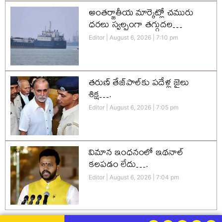
అంతర్జాతీయ మార్కెట్లో చమురు
ధరలు స్వల్పంగా తగ్గుదల…
Editor
August 6, 2026
7:10 pm
తరుణ్ తేజ్‌పాల్‌కు పదేళ్ల జైలు
శిక్ష….
Editor
August 6, 2026
7:05 pm
విమాన ఇంధనంలో ఇథనాల్
కలపడం లేదు….
Editor
August 6, 2026
7:04 pm