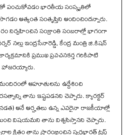
ురితో పంచుకోవడం భారతీయ సంస్కృతిలో
గడం అత్యంత సంతృప్తిని అందించిందన్నారు.
దివారం నిర్వహించిన సంక్రాంతి సంబరాల్లో భాగంగా
 నల్లు ఇంద్రసేనారెడ్డి, కేంద్ర మంత్రి జి.కిషన్
ర్యక్రమానికి ప్రముఖ ప్రవచనకర్త గరికిపాటి
ు హాజరయ్యారు.
ప్రజామందిరంలో ఆహూతులను ఉద్దేశించి
ాన్ని తాను ఇష్టపడనని చెప్పారు. క్యారక్టర్
్ట్(నడత) అనే అర్హతలు ఉన్న ఎవరైనా రాజకీయాల్లో
చి విషయమని తాను విశ్వసిస్తానని చెప్పారు.
 క్రితం తాను ప్రారంభించిన స్వర్ణభారత్ ట్రస్ట్