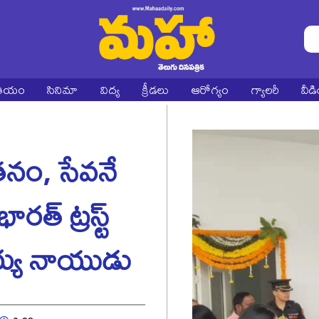
ాతీయం
సినిమా
విద్య
క్రీడలు
ఆరోగ్యం
గ్యాలరీ
వీడ
నం, సేవనే
ారత్ ట్రస్ట్
కయ్య నాయుడు