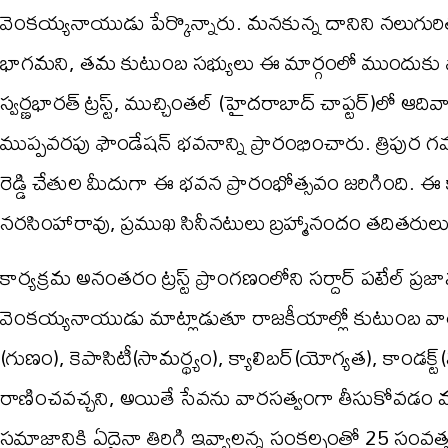
వెంకయ్యనాయుడు పేర్కొన్నారు. మనకున్న దానిని నలుగ
భాగమని, తమ కుటుంబ సభ్యులు ఈ మార్గంలో ముందుకు సా
స్వర్ణభారత్ ట్రస్ట్, ముచ్చింతల్ (హైదరాబాద్ చాప్టర్)లో ఆ
ముప్పవరపు ఫౌండేషన్ భవనాన్ని ప్రారంభించారు. త్రిపుర గవర్నర్
రెడ్డి చేతుల మీదుగా ఈ భవన ప్రారంభోత్సవం జరిగింది. ఈ కా
నరసింహారావు, ప్రముఖ సినీనటులు బ్రహ్మానందం తదితరుల
కార్యక్రమ అనంతరం ట్రస్ట్ ప్రాంగణంలోని సర్దార్ పటేల్ 
వెంకయ్యనాయుడు మాట్లాడుతూ రాజకీయాల్లో కుటుంబ వారసత్వ
(గుణం), కెపాసిటీ(సామర్థ్యం), క్యాలిబర్(యోగ్యత), కాండక
రాణించవచ్చని, అయితే సేవను వారసత్వంగా తీసుకోవడం మం
సమాజానికి ఏదైనా తిరిగి ఇవ్వాలన్న సంకల్పంతో 25 సంవత్సరాల