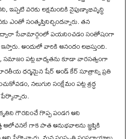
, ఇప్పటి వరకు లక్షమందికి నైపుణ్యాభివృద్ధి
 తనకు ఎంతో సంతృప్తినిచ్చిందన్నారు. తన
్ ద్వారా సేవామార్గంలో పయనించడం సంతోషంగా
ా ఇస్తారు. అందులో వారికి ఆనందం లభిస్తుంది.
ని, సమాజం పట్ల బాధ్యతను కూడా వారసత్వంగా
ీయ ధర్మమైన షేర్ అండ్ కేర్ సూత్రాన్ని ప్రతి
చుకోవడం, నలుగురి సంక్షేమం పట్ల శ్రద్ధ
ర్కొన్నారు.
్రకృతిని గౌరవించే గొప్ప పండగ అని
త ఆలోచనలే గాక పాత అనుభవాలను జ్ఞప్తికి
ం అని పేర్కొన్నారు. మన సంస్కృతి సంప్రదాయాలు,