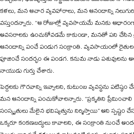
కళలు, మన ఆచార వ్యవహారాలు, మన ఆనందాన్ని నలుగు
వస్తుందన్నారు. ‘‘ఆ రోజుల్లో వ్యవసాయమే మనకు ఆధారంగ
అవసరాలకు ఉంచుకోవడమే కాకుండా, మనతో పని చేసిన శ్రామి
ఆనందాన్ని పంచే పండుగ సంక్రాంతి. వ్యవసాయంలో రైతు
పూజించే సందర్భం ఈ పండగ. కనుమ నాడు పశువులను అ
నాయుడు గుర్తు చేశారు.
పెద్దలకు గౌరవాన్ని ఇవ్వాలని, కుటుంబ వ్యవస్థను పటిష్ఠం చ
మన ఆనందాన్ని పంచుకోవాలన్నారు. ‘‘ప్రకృతిని ప్రేమించాలి – 
సంస్కృతులు మేలైన భవిష్యత్తును నిర్మిస్తాయి’’ అని స్పష్టం చే
ఒక్కరూ కంకణబద్ధులు కావాలని, ఈ సంక్రాంతి నుంచే అంద