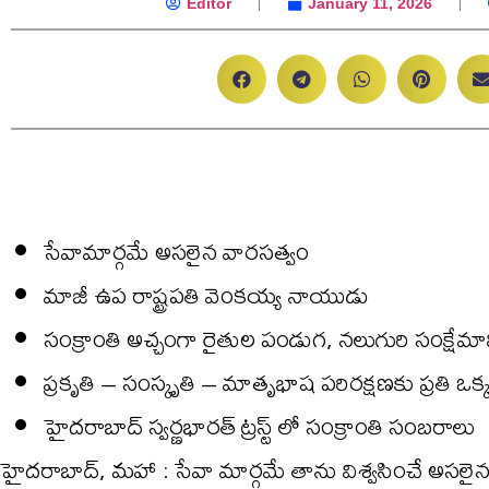
Editor
January 11, 2026
సేవామార్గమే అసలైన వారసత్వం
మాజీ ఉప రాష్ట్రపతి వెంకయ్య నాయుడు
సంక్రాంతి అచ్చంగా రైతుల పండుగ, నలుగురి సంక్షేమా
ప్రకృతి – సంస్కృతి – మాతృభాష పరిరక్షణకు ప్రతి ఒక
హైదరాబాద్ స్వర్ణభారత్ ట్రస్ట్ లో సంక్రాంతి సంబరాలు
హైదరాబాద్, మహా : సేవా మార్గమే తాను విశ్వసించే అసలై