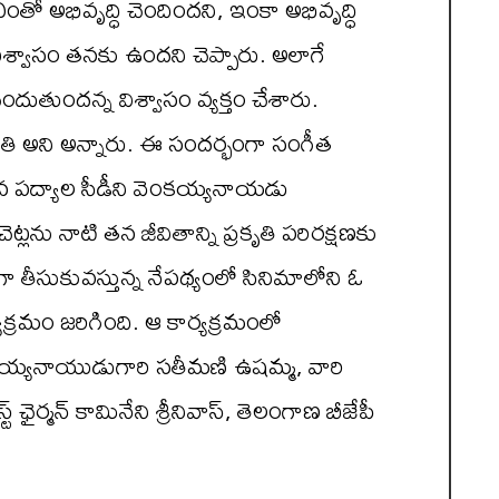
 అభివృద్ధి చెందిందని, ఇంకా అభివృద్ధి
ిశ్వాసం తనకు ఉందని చెప్పారు. అలాగే
ందుతుందన్న విశ్వాసం వ్యక్తం చేశారు.
 అని అన్నారు. ఈ సందర్భంగా సంగీత
ేమన పద్యాల సీడీని వెంకయ్యనాయడు
లను నాటి తన జీవితాన్ని ప్రకృతి పరిరక్షణకు
తీసుకువస్తున్న నేపథ్యంలో సినిమాలోని ఓ
్యక్రమం జరిగింది. ఆ కార్యక్రమంలో
ెంకయ్యనాయుడుగారి సతీమణి ఉషమ్మ, వారి
ట్ ఛైర్మన్ కామినేని శ్రీనివాస్, తెలంగాణ బీజేపీ