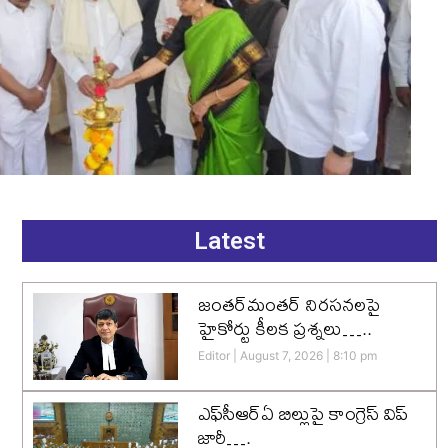
Latest
జంతర్‌మంతర్ నిరసనలపై
హైకోర్టు కీలక ప్రశ్నలు…..
Editor
August 7, 2026
8:10 pm
ఎఫ్‌సీఆర్‌ఏ బిల్లుపై కాంగ్రెస్ విప్
జారీ….