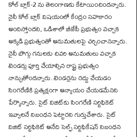
కోల్ బ్లాక్-2 ను తెలంగాణకు కేటాయించిందన్నారు.
నైనీ కోల్ బ్లాక్ విషయంలో కేంద్రం సహకారం
అందిస్తోందని, ఒడిశాలో బీజేపీ ప్రభుత్వం వచ్చాక
అక్కడి ప్రభుత్వంతో అనుమతులపై చర్చించానన్నారు.
నైనీ బొగ్గు గనులకు చివరి అనుమతులు వచ్చాక
టెండర్లు పూర్తి చేయాల్సిన రాష్ట్ర ప్రభుత్వం
నాన్చుతోందన్నారు. టెండర్లను రద్దు చేయడం
సింగరేణికి ప్రత్యక్షంగా అన్యాయం చేయడమేనని
పేర్కొన్నారు. సైట్ విజిట్‌కు సింగరేణి సర్టిఫికెట్
ఇవ్వాలనే నిబంధన పెట్టారని గుర్తుచేశారు. సైట్
విజిట్ సర్టిఫికెట్ అనేది సెల్ఫ్ సర్టిఫికేషన్ నిబంధన