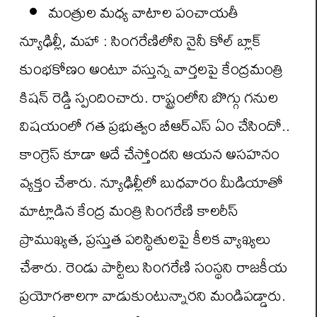
మంత్రుల మధ్య వాటాల పంచాయతీ
న్యూఢిల్లీ, మహా : సింగరేణిలోని నైనీ కోల్ బ్లాక్
కుంభకోణం అంటూ వస్తున్న వార్తలపై కేంద్రమంత్రి
కిషన్ రెడ్డి స్పందించారు. రాష్ట్రంలోని బొగ్గు గనుల
విషయంలో గత ప్రభుత్వం బీఆర్ఎస్ ఏం చేసిందో..
కాంగ్రెస్ కూడా అదే చేస్తోందని ఆయన అసహనం
వ్యక్తం చేశారు. న్యూఢిల్లీలో బుధవారం మీడియాతో
మాట్లాడిన కేంద్ర మంత్రి సింగరేణి కాలరీస్
ప్రాముఖ్యత, ప్రస్తుత పరిస్థితులపై కీలక వ్యాఖ్యలు
చేశారు. రెండు పార్టీలు సింగరేణి సంస్థని రాజకీయ
ప్రయోగశాలగా వాడుకుంటున్నారని మండిపడ్డారు.