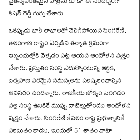
చైతన్యవంతమైన పాత్రను కూడా ఈ సందర్భంగా
కిషన్ రెడ్డి గుర్తు చేశారు.
ఒకప్పుడు భారీ లాభాలతో వెలిగిపోయిన సింగరేణి,
తెలంగాణ రాష్ట్రం ఏర్పడిన తర్వాత క్రమంగా
ఇబ్బందుల్లోకి వెళ్ళడం పట్ల ఆయన ఆందోళన వ్యక్తం
చేశారు. ప్రస్తుతం సంస్థ ఎదుర్కొంటున్న ఆర్థిక,
నిర్వహణ పరమైన సమస్యలను పరిష్కరించాల్సిన
అవసరం ఉందన్నారు. రాజకీయ జోక్యం పెరగడం
వల్ల సంస్థ ఉనికికే ముప్పు వాటిల్లుతోందని ఆందోళన
వ్యక్తం చేశారు. సింగరేణి కేవలం రాష్ట్ర ప్రభుత్వానికే
పరిమితం కాదని, ఇందులో 51 శాతం వాటా