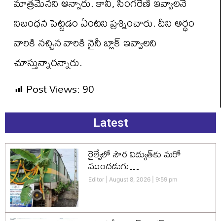
మాత్రమేనని అన్నారు. కానీ, సింగరేణి ఇవ్వాలనే
నిబంధన పెట్టడం ఏంటని ప్రశ్నించారు. దీని అర్థం
వారికి నచ్చిన వారికి నైనీ బ్లాక్ ఇవ్వాలని
చూస్తున్నారన్నారు.
Post Views:
90
Latest
రైల్వేలో సౌర విద్యుత్‌కు మరో
ముందడుగు…
Editor
August 8, 2026
9:59 pm