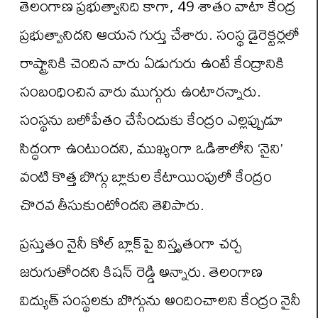
తెలంగాణ ప్రభుత్వానిది కాగా, 49 శాతం వాటా కేంద్ర
ప్రభుత్వానిదని ఆయన గుర్తు చేశారు. సంస్థ డైరెక్టర్లలో
రాష్ట్రానికి చెందిన వారు ఏడుగురు ఉంటే కేంద్రానికి
సంబంధించిన వారు ముగ్గురు ఉంటారన్నారు.
సంస్థను బలోపేతం చేసేందుకు కేంద్రం ఎల్లప్పుడూ
సిద్ధంగా ఉంటుందని, ముఖ్యంగా ఒడిశాలోని ‘నైని’
వంటి కొత్త బొగ్గు బ్లాకుల కేటాయింపులో కేంద్రం
చొరవ తీసుకుంటోందని తెలిపారు.
ప్రస్తుతం నైనీ కోల్ బ్లాక్‌పై విస్తృతంగా చర్చ
జరుగుతోందని కిషన్ రెడ్డి అన్నారు. తెలంగాణ
విద్యుత్ సంస్థలకు బొగ్గును అందించాలని కేంద్రం నైనీ