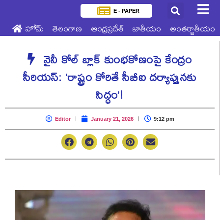
E - PAPER
హోమ్
తెలంగాణ
ఆంధ్రప్రదేశ్
జాతీయం
అంతర్జాతీయం
నైనీ కోల్ బ్లాక్ కుంభకోణంపై కేంద్రం
సీరియస్: ‘రాష్ట్రం కోరితే సీబీఐ దర్యాప్తునకు
సిద్ధం’!
Editor
January 21, 2026
9:12 pm