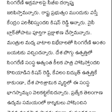
సింగరేణి అక్రమాలపై సీబీఐ దర్యాప్తు
జరిపిస్తామన్నారు. రాష్ట్ర ప్రభుత్వం ముందుకు వస్తే
కేంద్రం పరిశీలిస్తుందని కిషన్ రెడ్డి అన్నారు. నైనీ
బ్లాక్‌తోపాటు పూర్తిగా ప్రక్షాళణ చేస్తామన్నారు.
మంత్రుల మధ్య వాటాల విభేదాలతో సింగరేణి అంశం
బయటకు వచ్చిందన్నారు. దేశ బొగ్గు ఉత్పత్తిలో
సింగరేణి సంస్థ అత్యంత కీలక పాత్ర పోషిస్తోందని
కొనియాడిన కిషన్ రెడ్డి, కేవలం విద్యుత్ ఉత్పత్తికే
కాకుండా, దేశ పారిశ్రామిక వృద్ధిలో ఈ సంస్థ
భాగస్వామ్యం వెలకట్టలేనిదన్నారు. ప్రత్యేక తెలంగాణ
ఉద్యమ సమయంలో కార్మికులు పోషించిన