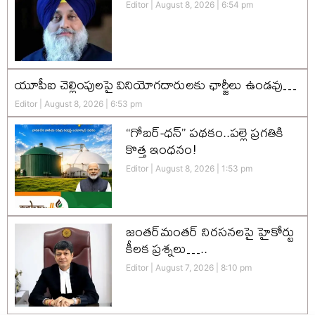
Editor
August 8, 2026
6:54 pm
యూపీఐ చెల్లింపులపై వినియోగదారులకు ఛార్జీలు ఉండవు…
Editor
August 8, 2026
6:53 pm
“గోబర్-ధన్” పథకం..పల్లె ప్రగతికి
కొత్త ఇంధనం!
Editor
August 8, 2026
1:53 pm
జంతర్‌మంతర్ నిరసనలపై హైకోర్టు
కీలక ప్రశ్నలు…..
Editor
August 7, 2026
8:10 pm