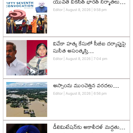
యువతే వికసిత్‌ భారత్‌ నిర్మాతలు…
Editor
August 8, 2026
9:58 pm
వివేకా హత్య కేసులో సీబీఐ దర్యాప్తుపై
సునీత అసంతృప్తి…
Editor
August 8, 2026
7:04 pm
అస్సాంను ముంచెత్తిన వరదలు…
Editor
August 8, 2026
6:56 pm
డీలిమిటేషన్‌కు అకాలీదళ్‌ మద్దతు…