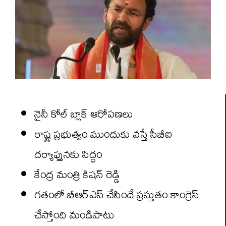
నైనీ కోల్ బ్లాక్ ఆరోపణలు
రాష్ట్ర ప్రభుత్వం ముందుకు వస్తే సీబీఐ
దర్యాప్తునకు సిద్ధం
కేంద్ర మంత్రి కిషన్ రెడ్డి
గతంలో బీఆర్ఎస్ చేసిందే ప్రస్తుతం కాంగ్రెస్
చేస్తోంది మండిపాటు