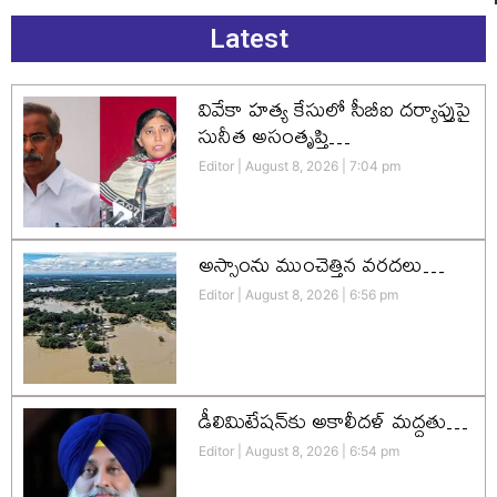
Latest
వివేకా హత్య కేసులో సీబీఐ దర్యాప్తుపై
సునీత అసంతృప్తి…
Editor
August 8, 2026
7:04 pm
అస్సాంను ముంచెత్తిన వరదలు…
Editor
August 8, 2026
6:56 pm
డీలిమిటేషన్‌కు అకాలీదళ్‌ మద్దతు…
Editor
August 8, 2026
6:54 pm