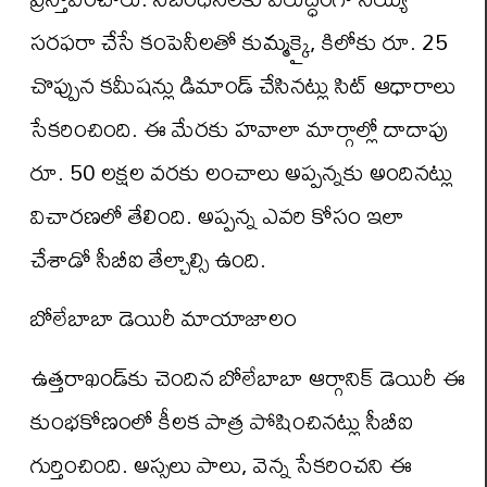
సరఫరా చేసే కంపెనీలతో కుమ్మక్కై, కిలోకు రూ. 25
చొప్పున కమీషన్లు డిమాండ్ చేసినట్లు సిట్ ఆధారాలు
సేకరించింది. ఈ మేరకు హవాలా మార్గాల్లో దాదాపు
రూ. 50 లక్షల వరకు లంచాలు అప్పన్నకు అందినట్లు
విచారణలో తేలింది. అప్పన్న ఎవరి కోసం ఇలా
చేశాడో సీబీఐ తేల్చాల్సి ఉంది.
బోలేబాబా డెయిరీ మాయాజాలం
ఉత్తరాఖండ్‌కు చెందిన బోలేబాబా ఆర్గానిక్ డెయిరీ ఈ
కుంభకోణంలో కీలక పాత్ర పోషించినట్లు సీబీఐ
గుర్తించింది. అస్సలు పాలు, వెన్న సేకరించని ఈ