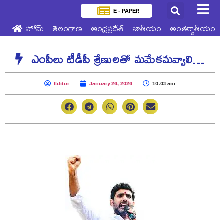
E - PAPER
హోమ్
తెలంగాణ
ఆంధ్రప్రదేశ్
జాతీయం
అంతర్జాతీయం
ఎంపీలు టీడీపీ శ్రేణులతో మమేకమవ్వాలి…
Editor
January 26, 2026
10:03 am