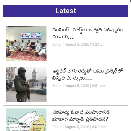
Latest
డంపింగ్ యార్డ్‌కు శాశ్వత పరిష్కారం
చూపాలి…
Editor
August 5, 2026
9:23 pm
ఆర్టికల్ 370 రద్దుతో జమ్మూకశ్మీర్‌లో
విస్తృత మార్పులు….
Editor
August 5, 2026
6:51 pm
సరిహద్దు వివాద పరిష్కారానికి
భూభాగ మార్పిడి ప్రతిపాదన?
Editor
August 5, 2026
6:03 pm