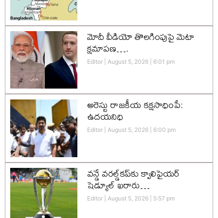
మోదీ వీడియో తొలగింపుపై మెటా
క్షమాపణ….
Editor
August 5, 2026
6:01 pm
అరెస్టు రాజకీయ కక్షసాధింపే:
ఉదయనిధి
Editor
August 5, 2026
6:00 pm
వన్డే వరల్డ్‌కప్‌కు క్వాలిఫైయర్
షెడ్యూల్ ఖరారు…
Editor
August 5, 2026
5:57 pm