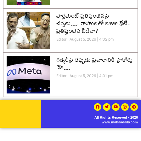
పార్లమెంట్ ప్రతిష్టంభనపై
చర్చలు…. రాహుల్‌తో రిజిజు భేటీ..
ప్రతిష్టంభన వీడేనా?
Editor
August 5, 2026
4:02 pm
గడ్కరీపై తప్పుడు ప్రచారానికి హైకోర్టు
చెక్…
Editor
August 5, 2026
4:01 pm
All Rights Reserved - 2026
www.mahaadaily.com