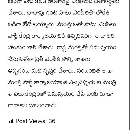
భేటీలో పలు కీలక అంశాలపై ఎంపీలకు దిశానిర్దేశం
చేశారు. దాదాపు గంట పాటు ఎంపీలతో లోకేశ్
విడిగా భేటీ అయ్యారు. మంత్రులతో పాటు ఎంపీలు
పార్టీ కేంద్ర కార్యాలయానికి తప్పనిసరిగా రావాలని
హుకుం జారీ చేశారు. రాష్ట్ర మంత్రితో సమన్వయం
చేసుకునేలా ప్రతీ ఎంపీకి కొన్ని శాఖలు
అప్పగించామని స్పష్టం చేశారు. సంబంధిత శాఖా
మంత్రి పార్టీ కార్యాలయానికి వచ్చినప్పుడు ఆ మంత్రి
శాఖలు కేంద్రంతో సమన్వయం చేసే ఎంపీ కూడా
రావాలని సూచించారు.
Post Views:
36