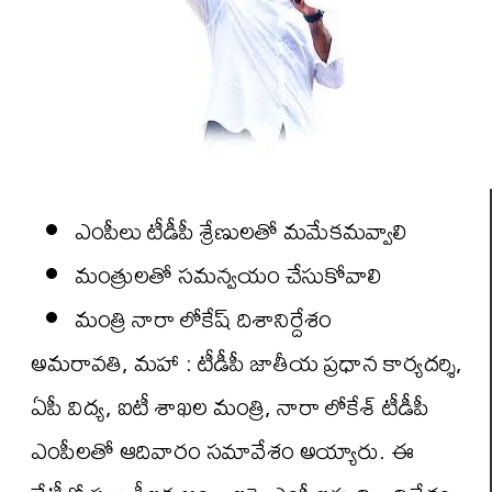
ఎంపీలు టీడీపీ శ్రేణులతో మమేకమవ్వాలి
మంత్రులతో సమన్వయం చేసుకోవాలి
మంత్రి నారా లోకేష్ దిశానిర్దేశం
అమరావతి, మహా : టీడీపీ జాతీయ ప్రధాన కార్యదర్శి,
ఏపీ విద్య, ఐటీ శాఖల మంత్రి, నారా లోకేశ్ టీడీపీ
ఎంపీలతో ఆదివారం సమావేశం అయ్యారు. ఈ