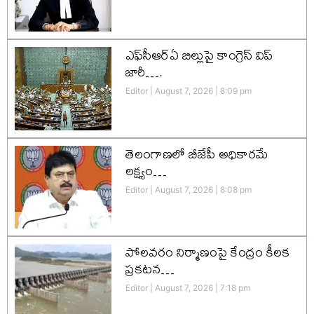
ఎఫ్‌సీఆర్‌ఏ బిల్లుపై కాంగ్రెస్ విప్
జారీ….
Editor
August 7, 2026
8:09 pm
తెలంగాణలో బీజేపీ అధికారమే
లక్ష్యం…
Editor
August 7, 2026
8:08 pm
పోలవరం నిర్మాణంపై కేంద్రం కీలక
ప్రకటన…
Editor
August 7, 2026
7:18 pm