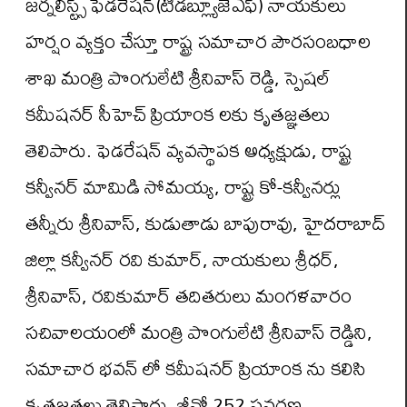
జర్నలిస్ట్స్ ఫెడరేషన్(టీడబ్ల్యూజేఎఫ్) నాయకులు
హర్షం వ్యక్తం చేస్తూ రాష్ట్ర సమాచార పౌరసంబధాల
శాఖ మంత్రి పొంగులేటి శ్రీనివాస్ రెడ్డి, స్పెషల్
కమీషనర్ సీహెచ్ ప్రియాంక లకు కృతజ్ఞతలు
తెలిపారు. ఫెడరేషన్ వ్యవస్థాపక అధ్యక్షుడు, రాష్ట్ర
కన్వీనర్ మామిడి సోమయ్య, రాష్ట్ర కో-కన్వీనర్లు
తన్నీరు శ్రీనివాస్, కుడుతాడు బాపురావు, హైదరాబాద్
జిల్లా కన్వీనర్ రవి కుమార్, నాయకులు శ్రీధర్,
శ్రీనివాస్, రవికుమార్ తదితరులు మంగళవారం
సచివాలయంలో మంత్రి పొంగులేటి శ్రీనివాస్ రెడ్డిని,
సమాచార భవన్ లో కమీషనర్ ప్రియాంక ను కలిసి
కృతజ్ఞతలు తెలిపారు. జీవో 252 సవరణ