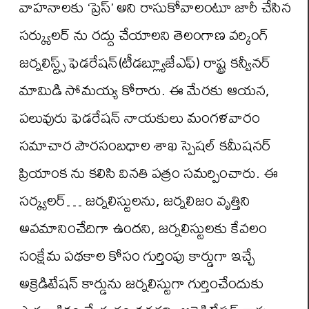
వాహనాలకు ‘ప్రెస్’ అని రాసుకోవాలంటూ జారీ చేసిన
సర్క్యులర్ ను రద్దు చేయాలని తెలంగాణ వర్కింగ్
జర్నలిస్ట్స్ ఫెడరేషన్(టీడబ్ల్యూజేఎఫ్) రాష్ట్ర కన్వీనర్
మామిడి సోమయ్య కోరారు. ఈ మేరకు ఆయన,
పలువురు ఫెడరేషన్ నాయకులు మంగళవారం
సమాచార పౌరసంబధాల శాఖ స్పెషల్ కమీషనర్
ప్రియాంక ను కలిసి వినతి పత్రం సమర్పించారు. ఈ
సర్క్యలర్… జర్నలిస్టులను, జర్నలిజం వృత్తిని
అవమానించేదిగా ఉందని, జర్నలిస్టులకు కేవలం
సంక్షేమ పథకాల కోసం గుర్తింపు కార్డుగా ఇచ్చే
అక్రెడిటేషన్ కార్డును జర్నలిస్టుగా గుర్తించేందుకు