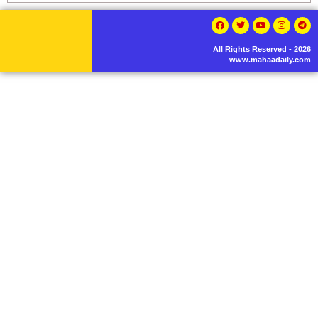
All Rights Reserved - 2026
www.mahaadaily.com