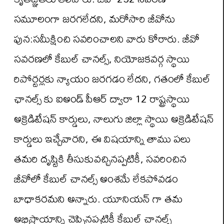
సమూలంగా జరగలేదని, మరోసారి జీవోను
పున:సమీక్షించి సవరించాలని వారు కోరారు. జీవో
సవరణలో కేబుల్ చానల్స్, నియోజకవర్గ స్థాయి
రిపోర్టర్లకు న్యాయం జరగడం లేదని, గతంలో కేబుల్
ఛానల్స్ కు ఐఅండ్ పీఆర్ ద్వారా 12 రాష్ట్రస్థాయి
అక్రెడిటేషన్ కార్డులు, నాలుగు జిల్లా స్థాయి అక్రెడిటేషన్
కార్డులు ఇచ్చేవారని, ఈ విషయాన్ని తాము పలు
తమరి దృష్టికి తీసుకువచ్చినప్పటికీ, సవరించిన
జీవోలో కేబుల్ చానల్స్ అంశమే లేకపోవడం
బాధాకరమని అన్నారు. యూనియన్ గా తమ
అభిప్రాయాన్ని చెప్పినప్పటికీ కేబుల్ చానల్స్