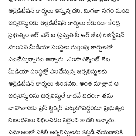
అక్రెడిటేషన్ కార్డులు ఇస్తున్నదని, మిగతా సగం మంది
జర్నలిస్టులకు అక్రెడిటేషన్ కార్డులు లేకుండా కేంద్ర
ప్రభుత్వం ఆర్ ఎన్ ఐ (ప్రస్తుత పీ ఆర్ జీఐ) రిజిస్ట్రేషన్
పొందిన మీడియా సంస్థలు గుర్తింపు కార్డులతో
పనిచేస్తున్నారని అన్నారు. ఎంపానల్మెంట్ లేని
మీడియా సంస్థల్లో పనిచేస్తున్న జర్నలిస్టులకు
అక్రెడిటేషన్ కార్డులు ఉండవని, అంత మాత్రాన ఆ
జర్నలిస్టులను జర్నలిస్టులే కాదనే విధంగా తమ
వాహనాలకు ప్రెస్ స్టిక్కర్ పెట్టుకోవద్దంటూ ప్రభుత్వం
నిబంధనలు విధించడం సరైంది కాదని అన్నారు.
సమాజంలో నకిలీ జర్నలిస్టులను కట్టడి చేయడానికి