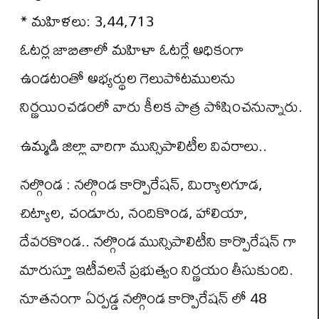
* మహిళలు: 3,44,713
ఓటర్ల జాబితాలో మహిళా ఓటర్లే అధికంగా
ఉండటంతో అభ్యర్థుల గెలుపోటములను
నిర్ణయించడంలో వారు కీలక పాత్ర పోషించనున్నారు.
ఉమ్మడి జిల్లా వారిగా మున్సిపాలిటీల వివరాలు..
నల్గొండ : నల్గొండ కార్పొరేషన్, మిర్యాలగూడ,
చిట్యాల, చండూరు, నందికొండ, హాలియా,
దేవరకొండ.. నల్గొండ మున్సిపాలిటీని కార్పొరేషన్ గా
మారుస్తూ ఇటీవలనే ప్రభుత్వం నిర్ణయం తీసుకుంది.
నూతనంగా ఏర్పడ్డ నల్గొండ కార్పొరేషన్ లో 48