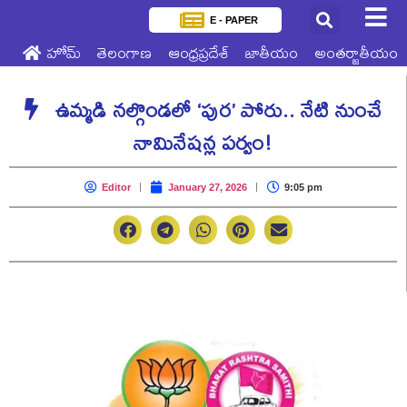
E - PAPER
హోమ్
తెలంగాణ
ఆంధ్రప్రదేశ్
జాతీయం
అంతర్జాతీయం
ఉమ్మడి నల్గొండలో ‘పుర’ పోరు.. నేటి నుంచే
నామినేషన్ల పర్వం!
Editor
January 27, 2026
9:05 pm