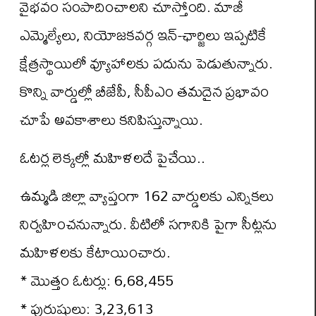
వైభవం సంపాదించాలని చూస్తోంది. మాజీ
ఎమ్మెల్యేలు, నియోజకవర్గ ఇన్-ఛార్జిలు ఇప్పటికే
క్షేత్రస్థాయిలో వ్యూహాలకు పదును పెడుతున్నారు.
కొన్ని వార్డుల్లో బీజేపీ, సీపీఎం తమదైన ప్రభావం
చూపే అవకాశాలు కనిపిస్తున్నాయి.
ఓటర్ల లెక్కల్లో మహిళలదే పైచేయి..
ఉమ్మడి జిల్లా వ్యాప్తంగా 162 వార్డులకు ఎన్నికలు
నిర్వహించనున్నారు. వీటిలో సగానికి పైగా సీట్లను
మహిళలకు కేటాయించారు.
* మొత్తం ఓటర్లు: 6,68,455
* పురుషులు: 3,23,613