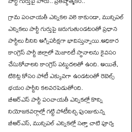
పార్టీ గుర్తుపై పోరు.. ప్రతిష్ఠాత్మకం..
గ్రామ పంచాయతీ ఎన్నికల వలె కాకుండా, మున్సిపల్
ఎన్నికలు పార్టీ గుర్తుపై జరుగుతుండటంతో ప్రధాన
పార్టీలు దీనిని అగ్నిపరీక్షగా భావిస్తున్నాయి.అధికార
కాంగ్రెస్ పార్టీ జిల్లాలో మెజారిటీ స్థానాలను కైవసం
చేసుకోవాలని కాంగ్రెస్ పట్టుదలతో ఉంది. అయితే,
టికెట్ల కోసం పోటీ ఎక్కువగా ఉండటంతో రెబెల్స్
భయం పార్టీని కలవరపెడుతోంది.
బీఆర్ఎస్ పార్టీ పంచాయతీ ఎన్నికల్లో కొన్ని
నియోజకవర్గాల్లో గట్టి పోటీనిచ్చి పుంజుకున్న
బీఆర్ఎస్, మున్సిపల్ ఎన్నికల్లో సత్తా చాటి పూర్వ