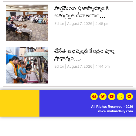
పార్లమెంట్ ప్రజాస్వామ్యానికి
అత్యున్నత దేవాలయం…
Editor
August 7, 2026
4:45 pm
చేనేత అభివృద్ధికి కేంద్రం పూర్తి
ప్రాధాన్యం….
Editor
August 7, 2026
4:44 pm
All Rights Reserved - 2026
www.mahaadaily.com