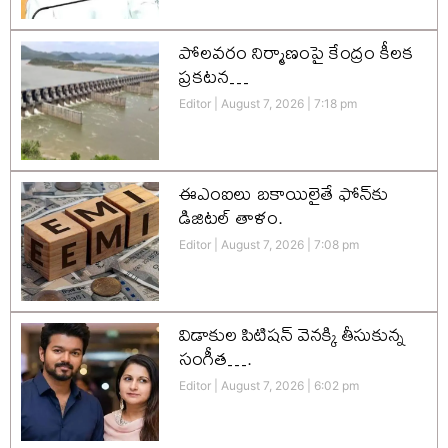
పోలవరం నిర్మాణంపై కేంద్రం కీలక
ప్రకటన…
Editor
August 7, 2026
7:18 pm
ఈఎంఐలు బకాయిలైతే ఫోన్‌కు
డిజిటల్ తాళం.
Editor
August 7, 2026
7:08 pm
విడాకుల పిటిషన్ వెనక్కి తీసుకున్న
సంగీత….
Editor
August 7, 2026
6:02 pm