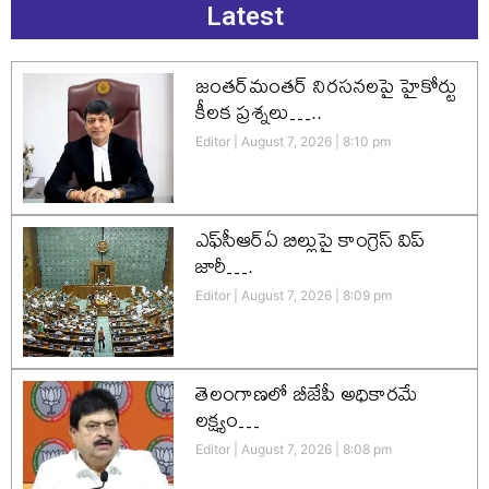
Latest
జంతర్‌మంతర్ నిరసనలపై హైకోర్టు
కీలక ప్రశ్నలు…..
Editor
August 7, 2026
8:10 pm
ఎఫ్‌సీఆర్‌ఏ బిల్లుపై కాంగ్రెస్ విప్
జారీ….
Editor
August 7, 2026
8:09 pm
తెలంగాణలో బీజేపీ అధికారమే
లక్ష్యం…
Editor
August 7, 2026
8:08 pm