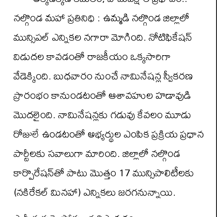
నల్గొండ మహా ప్రతినిధి : ఉమ్మడి నల్గొండ జిల్లాలో
మున్సిపల్ ఎన్నికల నగారా మోగింది. నోటిఫికేషన్
విడుదల కావడంతో రాజకీయం ఒక్కసారిగా
వేడెక్కింది. బుధవారం నుంచే నామినేషన్ల స్వీకరణ
ప్రారంభం కానుండటంతో ఆశావహుల హడావుడి
మొదలైంది. నామినేషన్లకు గడువు కేవలం మూడు
రోజులే ఉండటంతో అభ్యర్థుల ఎంపిక ప్రక్రియ ప్రధాన
పార్టీలకు సవాలుగా మారింది. జిల్లాలో నల్గొండ
కార్పొరేషన్‌తో పాటు మొత్తం 17 మున్సిపాలిటీలకు
(నకిరేకల్ మినహా) ఎన్నికలు జరగనున్నాయి.