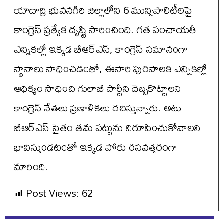
యాదాద్రి భువనగిరి జిల్లాలోని 6 మున్సిపాలిటీలపై
కాంగ్రెస్ ప్రత్యేక దృష్టి సారించింది. గత పంచాయతీ
ఎన్నికల్లో ఇక్కడ బీఆర్ఎస్, కాంగ్రెస్ సమానంగా
స్థానాలు సాధించడంతో, ఈసారి పురపాలక ఎన్నికల్లో
ఆధిక్యం సాధించి గులాబీ పార్టీని దెబ్బకొట్టాలని
కాంగ్రెస్ నేతలు ప్రణాళికలు రచిస్తున్నారు. అటు
బీఆర్ఎస్ సైతం తమ పట్టును నిరూపించుకోవాలని
భావిస్తుండటంతో ఇక్కడ పోరు రసవత్తరంగా
మారింది.
Post Views:
62