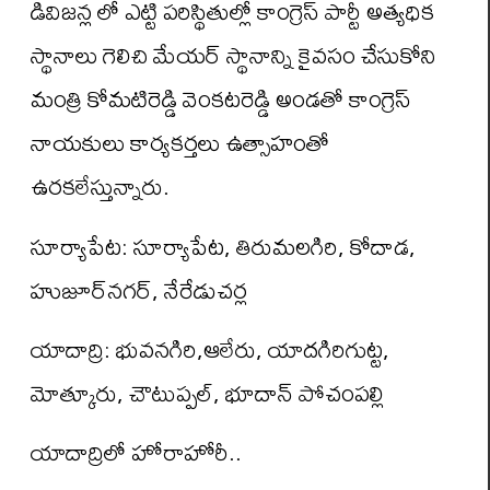
డివిజన్ల లో ఎట్టి పరిస్థితుల్లో కాంగ్రెస్ పార్టీ అత్యధిక
స్థానాలు గెలిచి మేయర్ స్థానాన్ని కైవసం చేసుకోని
మంత్రి కోమటిరెడ్డి వెంకటరెడ్డి అండతో కాంగ్రెస్
నాయకులు కార్యకర్తలు ఉత్సాహంతో
ఉరకలేస్తున్నారు.
సూర్యాపేట: సూర్యాపేట, తిరుమలగిరి, కోదాడ,
హుజూర్‌నగర్, నేరేడుచర్ల
యాదాద్రి: భువనగిరి,ఆలేరు, యాదగిరిగుట్ట,
మోత్కూరు, చౌటుప్పల్, భూదాన్ పోచంపల్లి
యాదాద్రిలో హోరాహోరీ..