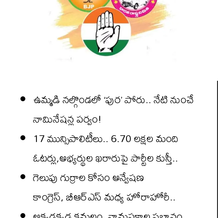
ఉమ్మడి నల్గొండలో ‘పుర’ పోరు.. నేటి నుంచే
నామినేషన్ల పర్వం!
17 మున్సిపాలిటీలు.. 6.70 లక్షల మంది
ఓటర్లు,అభ్యర్థుల ఖరారుపై పార్టీల కుస్తీ..
గెలుపు గుర్రాల కోసం అన్వేషణ
కాంగ్రెస్, బీఆర్ఎస్ మధ్య హోరాహోరీ..
అక్కడక్కడ కమలం, వామపక్షాల ప్రభావం..