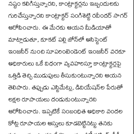
నష్టం కలిగిస్తున్నారని, కాంట్రాక్టర్లను ఇబ్బందులకు
గురిచేస్తున్నారని కాంట్రాక్టర్ సంగిశెట్టి రవీందర్ సాగర్
ఆరోపించారు. ఈ మేరకు ఆయన మీడియాతో
మాట్లాడుతూ, కూకట్ పల్లి జోన్‌లో అసిస్టెంట్
ఇంజనీర్ నుంచి సూపరింటెండెంట్ ఇంజనీర్ వరకూ
అధికారులు ఒకే విధంగా వ్యవహరిస్తూ కాంట్రాక్టర్లపై
ఒత్తిడి తెచ్చి ముడుపులు తీసుకుంటున్నారని ఆయన
తెలిపారు. తప్పుడు ఎస్టిమేట్లు, డివియేషన్‌ల పేరుతో
లక్షల రూపాయలు దండుకుంటున్నారని
ఆరోపించారు. ఇప్పటికే సంబంధిత అధికారి వందల
కోట్ల రూపాయల ఆస్తులు కూడబెట్టినట్టు తనకు