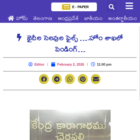
E - PAPER
హోమ్
తెలంగాణ
ఆంధ్రప్రదేశ్
జాతీయం
అంతర్జాతీయం
ఖైదీల సెలవుల ఫైల్స్ ….హోం శాఖలో
పెండింగ్…
Editor
February 2, 2026
11:00 pm