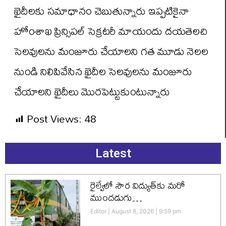
ఖైదీలకు సమాధానం చెబుతున్నారు ఇప్పటికైనా
హోంశాఖ ప్రిన్సిపల్ సెక్రటరీ మాయందు దయతెలచి
సెలవులను మంజూరు చేయాలని గత మూడు నెలల
నుండి నిలిపివేసిన ఖైదీల సెలవులను మంజూరు
చేయాలని ఖైదీలు మొరపెట్టుకుంటున్నారు
Post Views:
48
Latest
రైల్వేలో సౌర విద్యుత్‌కు మరో
ముందడుగు…
Editor
August 8, 2026
9:59 pm