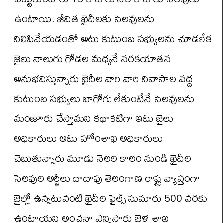
ఉంటాయి. జీవిత ఖైదీలకు సెలవులను
నిలిపివేయడంతో అటు కుటుంబ సభ్యులను చూడలేక
జైలు నాలుగు గోడల మధ్యనే నరకయాతన
అనుభవిస్తున్నారు ఖైదీల వారి వారి నివాసాల వద్ద
కుటుంబ సభ్యులు బాగోగు లేకుంటేనే సెలవులను
మంజూరు చేస్తామని కథాకటిగా ఇటు జైలు
అధికారులు అటు హోంశాఖ అధికారులు
చెబుతున్నారు మూడు నెలల కాలం నుండి ఖైదీల
సెలవుల అర్జీలు దాదాపు తెలంగాణ రాష్ట్ర వ్యాప్తంగా
జైల్లో ఉన్నటువంటి ఖైదీల ఫైల్స్ సుమారు 500 వరకు
ఉంటాయని అంచనా ఎన్నిసార్లు జైళ్ల శాఖ