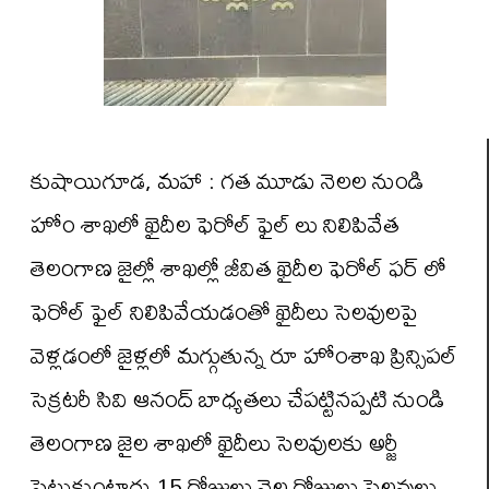
కుషాయిగూడ, మహా : గత మూడు నెలల నుండి
హోం శాఖలో ఖైదీల ఫెరోల్ ఫైల్ లు నిలిపివేత
తెలంగాణ జైల్లో శాఖల్లో జీవిత ఖైదీల ఫెరోల్ ఫర్ లో
ఫెరోల్ ఫైల్ నిలిపివేయడంతో ఖైదీలు సెలవులపై
వెళ్లడంలో జైళ్లలో మగ్గుతున్న రూ హోంశాఖ ప్రిన్సిపల్
సెక్రటరీ సివి ఆనంద్ బాధ్యతలు చేపట్టినప్పటి నుండి
తెలంగాణ జైల శాఖలో ఖైదీలు సెలవులకు అర్జీ
పెట్టుకుంటారు 15 రోజులు నెల రోజులు సెలవులు