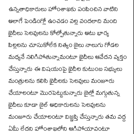
ఉన్నతాధికారులు హోంశాఖకు పంపించిన వాటిని
అలాగే పెండింగ్లో ఉంచడం వల్ల వందలాది మంది
ఖైదీలు సెలవులను కోల్పోతున్నారు అటు భార్య
పిల్లలను చూసుకోలేక నిత్యం జైలు నాలుగు గోడల
మధ్యనే నలిగిపోతున్నామంటూ ఖైదీలు ఆవేదన వ్యక్తం
చేస్తున్నారు ఈ విషయంపై ఖైదీల కుటుంబ సభ్యులు
మంత్రులను కలిసి ఖైదీలకు సెలవులు మంజూరు
చేయాలంటూ మొరపెట్టుకున్నారు జైల్లో మగ్గుతున్న
ఖైదీలు కూడా జైల్ అధికారులను సెలవులను
మంజూరు చేయాలంటూ విజ్ఞప్తి చేస్తున్నారు తమ వద్ద
ఏమీ లేదని హోంశాఖలోని ఆగిపోయావంటూ