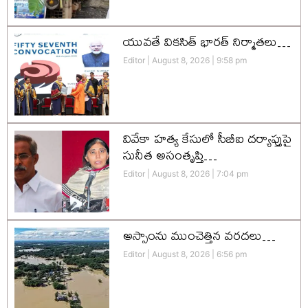
యువతే వికసిత్‌ భారత్‌ నిర్మాతలు…
Editor
August 8, 2026
9:58 pm
వివేకా హత్య కేసులో సీబీఐ దర్యాప్తుపై
సునీత అసంతృప్తి…
Editor
August 8, 2026
7:04 pm
అస్సాంను ముంచెత్తిన వరదలు…
Editor
August 8, 2026
6:56 pm