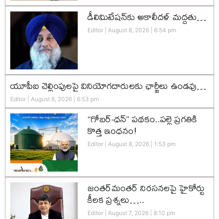
డీలిమిటేషన్‌కు అకాలీదళ్‌ మద్దతు…
Editor
August 8, 2026
6:54 pm
యూపీఐ చెల్లింపులపై వినియోగదారులకు ఛార్జీలు ఉండవు…
Editor
August 8, 2026
6:53 pm
“గోబర్-ధన్” పథకం..పల్లె ప్రగతికి
కొత్త ఇంధనం!
Editor
August 8, 2026
1:53 pm
జంతర్‌మంతర్ నిరసనలపై హైకోర్టు
కీలక ప్రశ్నలు…..
Editor
August 7, 2026
8:10 pm