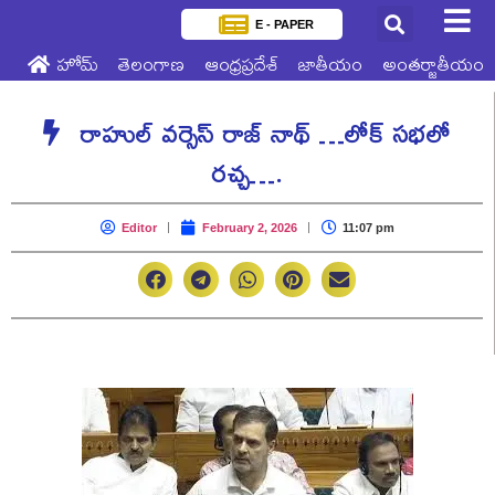
E - PAPER
హోమ్
తెలంగాణ
ఆంధ్రప్రదేశ్
జాతీయం
అంతర్జాతీయం
రాహుల్ వర్సెస్ రాజ్ నాథ్ …లోక్ సభలో
రచ్చ….
Editor
February 2, 2026
11:07 pm