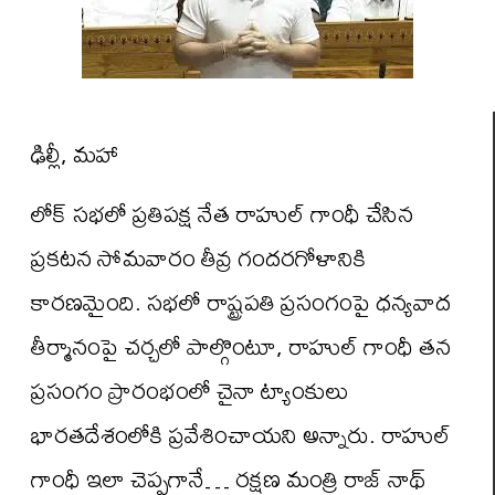
ఢిల్లీ, మహా
లోక్ సభలో ప్రతిపక్ష నేత రాహుల్ గాంధీ చేసిన
ప్రకటన సోమవారం తీవ్ర గందరగోళానికి
కారణమైంది. సభలో రాష్ట్రపతి ప్రసంగంపై ధన్యవాద
తీర్మానంపై చర్చలో పాల్గొంటూ, రాహుల్ గాంధీ తన
ప్రసంగం ప్రారంభంలో చైనా ట్యాంకులు
భారతదేశంలోకి ప్రవేశించాయని అన్నారు. రాహుల్
గాంధీ ఇలా చెప్పగానే… రక్షణ మంత్రి రాజ్ నాథ్