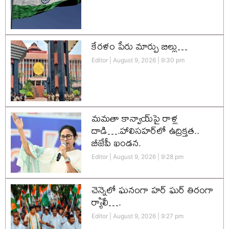
కేరళం పేరు మార్పు బిల్లు…
Editor
August 9, 2026
9:30 pm
మమతా కాన్వాయ్‌పై రాళ్ల
దాడి….హాలిసహర్‌లో ఉద్రిక్తత..
బీజేపీ ఖండన.
Editor
August 9, 2026
9:28 pm
చెన్నైలో ఘనంగా హర్‌ ఘర్‌ తిరంగా
ర్యాలీ….
Editor
August 9, 2026
9:27 pm