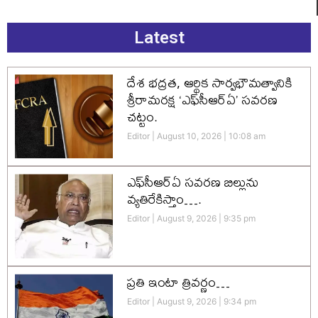
Latest
దేశ భద్రత, ఆర్థిక సార్వభౌమత్వానికి
శ్రీరామరక్ష ‘ఎఫ్‌సీఆర్‌ఏ’ సవరణ
చట్టం.
Editor
August 10, 2026
10:08 am
ఎఫ్‌సీఆర్ఏ సవరణ బిల్లును
వ్యతిరేకిస్తాం….
Editor
August 9, 2026
9:35 pm
ప్రతి ఇంటా త్రివర్ణం…
Editor
August 9, 2026
9:34 pm