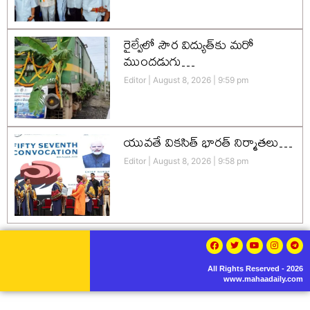
రైల్వేలో సౌర విద్యుత్‌కు మరో
ముందడుగు…
Editor
August 8, 2026
9:59 pm
యువతే వికసిత్‌ భారత్‌ నిర్మాతలు…
Editor
August 8, 2026
9:58 pm
All Rights Reserved - 2026
www.mahaadaily.com