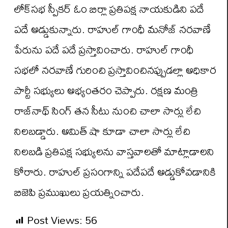
లోక్‌సభ స్పీకర్ ఓం బిర్లా ప్రతిపక్ష నాయకుడిని పదే
పదే అడ్డుకున్నారు. రాహుల్ గాంధీ మనోజ్ నరవాణే
పేరును పదే పదే ప్రస్తావించారు. రాహుల్ గాంధీ
సభలో నరవాణే గురించి ప్రస్తావించినప్పుడల్లా అధికార
పార్టీ సభ్యులు అభ్యంతరం చెప్పారు. రక్షణ మంత్రి
రాజ్‌నాథ్ సింగ్ తన సీటు నుంచి చాలా సార్లు లేచి
నిలబడ్డారు. అమిత్ షా కూడా చాలా సార్లు లేచి
నిలబడి ప్రతిపక్ష సభ్యులను వాస్తవాలతో మాట్లాడాలని
కోరారు. రాహుల్ ప్రసంగాన్ని పదేపదే అడ్డుకోవడానికి
బిజెపి ప్రముఖులు ప్రయత్నించారు.
Post Views:
56