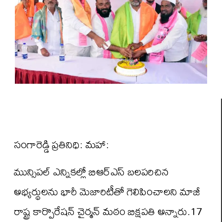
సంగారెడ్డి ప్రతినిధి: మహా:
మున్సిపల్ ఎన్నికల్లో బిఆర్ఎస్ బలపరిచిన
అభ్యర్థులను భారీ మెజారిటీతో గెలిపించాలని మాజీ
రాష్ట్ర కార్పొరేషన్ చైర్మన్ మఠం బిక్షపతి అన్నారు.17