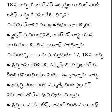
18 వ వార్డులో బిఆర్ఎస్ అభ్యర్థులు కామిల్ ఎండి
లతీఫ్ వార్డులో సమావేశం నిర్వహ
ఈ సమావేశానికి ముఖ్య అతిథులుగా ఎన్నికల
అబ్జర్వర్ మఠం బిక్షపతి, బిఆర్ఎస్ రాష్ట్ర యువ
నాయకులు చింత సాయినాథ్ పాల్గొన్నారు.
ఈ సందర్భంగా వారు మాట్లాడుతూ 17, 18 వ వార్డు
అభ్యర్థులను గెలిపించి ఎమ్మెల్యే చింత ప్రభాకర్ కు
వీరిని గెలిపించి బహుమతిగా ఇవ్వాలన్నారు. వార్డు
అభివృద్ధి చెందాలంటే ఎమ్మెల్యే చింత ప్రభాకర్
సహకారంతోనే సాధ్యమవుతుందన్నారు.
అభ్యర్థులు ఎండి లతీఫ్, కామెల్ చింత సాయినాథ్