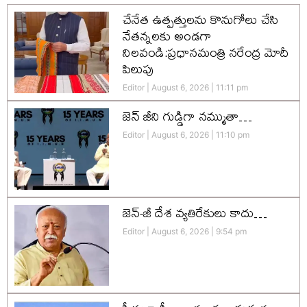
చేనేత ఉత్పత్తులను కొనుగోలు చేసి
నేతన్నలకు అండగా
నిలవండి:ప్రధానమంత్రి నరేంద్ర మోదీ
పిలుపు
Editor
August 6, 2026
11:11 pm
జెన్‌ జీని గుడ్డిగా నమ్ముతా…
Editor
August 6, 2026
11:10 pm
జెన్-జీ దేశ వ్యతిరేకులు కాదు…
Editor
August 6, 2026
9:54 pm