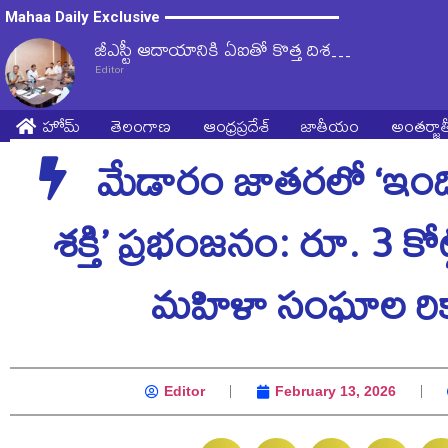
Mahaa Daily Exclusive
జీఎస్టీ ఆదాయానికి ఏఐతో కొత్త దిశ…
Editor
హోమ్
తెలంగాణ
ఆంధ్రప్రదేశ్
జాతీయం
అంతర్జ
మేడారం జాతరలో ‘ఇంద
శక్తి’ ప్రభంజనం: రూ. 3 క
మహిళా సంఘాల రికా
Editor
February 13, 2026