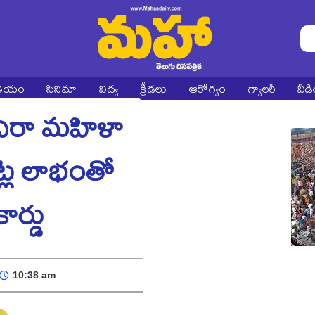
ాతీయం
సినిమా
విద్య
క్రీడలు
ఆరోగ్యం
గ్యాలరీ
వీడ
ిరా మహిళా
ోట్ల లాభంతో
ర్డు
10:38 am