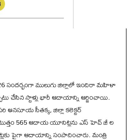
 సందర్భంగా ములుగు జిల్లాలో ఇందిరా మహిళా
చేసిన స్టాళ్లు భారీ ఆదాయాన్ని ఆర్జించాయి.
సరి అనసూయ సీతక్క, జిల్లా కలెక్టర్
ూ మొత్తం 565 ఆదాయ యూనిట్లను ఎస్ హెచ్ జీ ల
ల‌కు పైగా ఆదాయాన్ని సంపాదించారు. మంత్రి