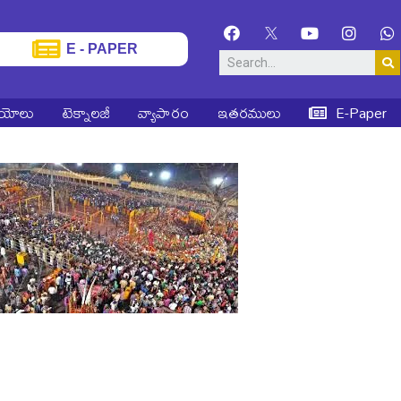
E - PAPER
ియోలు
టెక్నాలజీ
వ్యాపారం
ఇతరములు
E-Paper