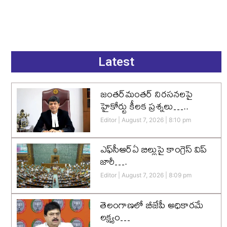
Latest
జంతర్‌మంతర్ నిరసనలపై
హైకోర్టు కీలక ప్రశ్నలు…..
Editor
August 7, 2026
8:10 pm
ఎఫ్‌సీఆర్‌ఏ బిల్లుపై కాంగ్రెస్ విప్
జారీ….
Editor
August 7, 2026
8:09 pm
తెలంగాణలో బీజేపీ అధికారమే
లక్ష్యం…