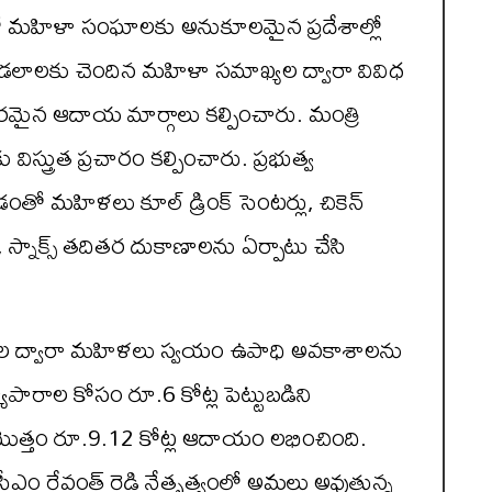
ంలో మహిళా సంఘాలకు అనుకూలమైన ప్రదేశాల్లో
ండలాలకు చెందిన మహిళా సమాఖ్యల ద్వారా వివిధ
ిరమైన ఆదాయ మార్గాలు క‌ల్పించారు. మంత్రి
ిస్త్రుత ప్ర‌చారం క‌ల్పించారు. ప్రభుత్వ
తో మహిళలు కూల్ డ్రింక్ సెంటర్లు, చికెన్
న్లు, స్నాక్స్ తదితర దుకాణాలను ఏర్పాటు చేసి
లాపాల ద్వారా మహిళలు స్వయం ఉపాధి అవకాశాలను
ాపారాల కోసం రూ.6 కోట్ల పెట్టుబడిని
.. మొత్తం రూ.9.12 కోట్ల ఆదాయం ల‌భించింది.
 సీఎం రేవంత్ రెడ్డి నేతృత్వంలో అమ‌లు అవుతున్న