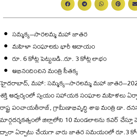
సమ్మక్క–సారలమ్మ మహా జాతర
మహిళా సంఘాలకు భారీ ఆదాయం
రూ. 6 కోట్ల పెట్టుబ‌డి..రూ. 3 కోట్ల లాభం
అభినందించిన మంత్రి సీత‌క్క‌
హైదరాబాద్, మహా: సమ్మక్క–సారలమ్మ మహా జాతర–2026
శక్తి ఆధ్వర్యంలో స్వయం సహాయక సంఘాల మహిళలు ఏర్పాటు 
రాష్ట్ర పంచాయతీరాజ్, గ్రామీణాభివృద్ధి శాఖ మంత్రి డా. దన
మార్గదర్శకత్వంలో జిల్లాలోని 10 మండలాలను కవర్ చేస్త
ద్వారా ఏర్పాటు చేయగా వారు జాత‌ర స‌మ‌యంలో రూ.3 కోట్