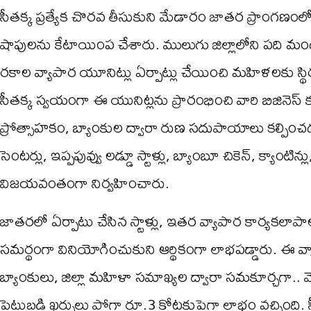
సీతక్క ప్రత్యేక చొరవ తీసుకుని మేడారం జాతర ప్రాంగణ
షాపులను కేటాయింప చేశారు. ములుగు జిల్లాలోని పది మ
రకాల వ్యాపార యూనిట్లు ఏర్పాట్లు చేయించి మహిళలకు స్థ
సీత‌క్క స్వ‌యంగా ఈ యునిట్ల‌ను ప్రారంభించి వారి బిజినెస్ కు వ
ప్రోత్సాహకం, బ్యాంకుల ద్వారా రుణ సదుపాయాలు కల్పించడం
సెంటర్లు, ఇప్పపువ్వు లడ్డూ స్టాళ్లు, బ్యాంబూ చికెన్, క్యాంటి
విజయవంతంగా నిర్వహించారు.
జాతరలో ఏర్పాటు చేసిన స్టాళ్లు, ఇతర వ్యాపార కార్యక
సమర్థంగా వినియోగించుకుని ఆర్థికంగా లాభపడ్డారు. ఈ వ్య
బ్యాంకులు, జిల్లా మ‌హిళా స‌మాఖ్య‌ల ద్వారా స‌మ‌కూర్చ‌గా
పెట్టుబడి ఖర్చులు పోగా రూ.3 కోట్లకుపైగా లాభం వ‌చ్చింది.