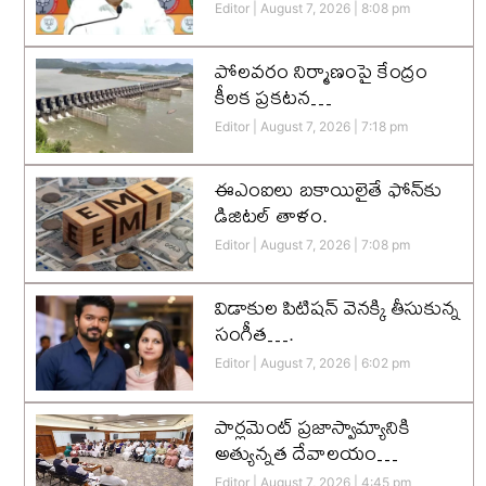
Editor
August 7, 2026
8:08 pm
పోలవరం నిర్మాణంపై కేంద్రం
కీలక ప్రకటన…
Editor
August 7, 2026
7:18 pm
ఈఎంఐలు బకాయిలైతే ఫోన్‌కు
డిజిటల్ తాళం.
Editor
August 7, 2026
7:08 pm
విడాకుల పిటిషన్ వెనక్కి తీసుకున్న
సంగీత….
Editor
August 7, 2026
6:02 pm
పార్లమెంట్ ప్రజాస్వామ్యానికి
అత్యున్నత దేవాలయం…
Editor
August 7, 2026
4:45 pm