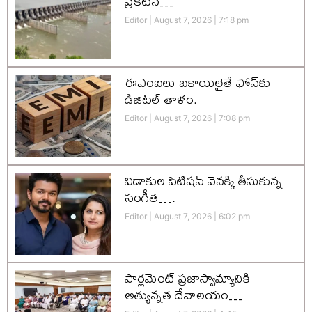
ప్రకటన…
Editor
August 7, 2026
7:18 pm
ఈఎంఐలు బకాయిలైతే ఫోన్‌కు
డిజిటల్ తాళం.
Editor
August 7, 2026
7:08 pm
విడాకుల పిటిషన్ వెనక్కి తీసుకున్న
సంగీత….
Editor
August 7, 2026
6:02 pm
పార్లమెంట్ ప్రజాస్వామ్యానికి
అత్యున్నత దేవాలయం…