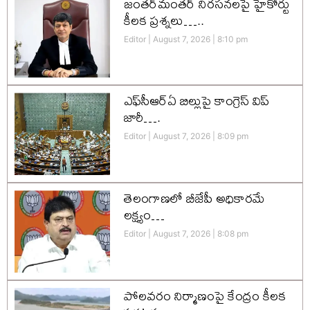
జంతర్‌మంతర్ నిరసనలపై హైకోర్టు
కీలక ప్రశ్నలు…..
Editor
August 7, 2026
8:10 pm
ఎఫ్‌సీఆర్‌ఏ బిల్లుపై కాంగ్రెస్ విప్
జారీ….
Editor
August 7, 2026
8:09 pm
తెలంగాణలో బీజేపీ అధికారమే
లక్ష్యం…
Editor
August 7, 2026
8:08 pm
పోలవరం నిర్మాణంపై కేంద్రం కీలక