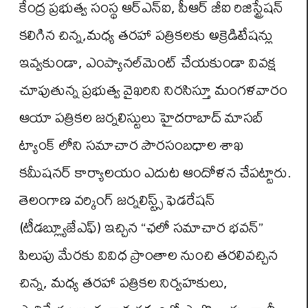
కేంద్ర ప్రభుత్వ సంస్థ ఆర్ఎన్ఐ, పీఆర్ జీఐ రిజిస్ట్రేషన్
కలిగిన చిన్న,మధ్య తరహా పత్రికలకు అక్రెడిటేషన్లు
ఇవ్వకుండా, ఎంప్యానల్‌మెంట్ చేయకుండా వివక్ష
చూపుతున్న ప్రభుత్వ వైఖరిని నిరసిస్తూ మంగళవారం
ఆయా పత్రికల జర్నలిస్టులు హైదరాబాద్ మాసబ్
ట్యాంక్ లోని సమాచార పౌరసంబధాల శాఖ
కమీషనర్ కార్యాలయం ఎదుట ఆందోళన చేపట్టారు.
తెలంగాణ వర్కింగ్ జర్నలిస్ట్స్ ఫెడరేషన్
(టీడబ్ల్యూజేఎఫ్) ఇచ్చిన “ఛలో సమాచార భవన్”
పిలుపు మేరకు వివిధ ప్రాంతాల నుంచి తరలివచ్చిన
చిన్న, మధ్య తరహా పత్రికల నిర్వహకులు,