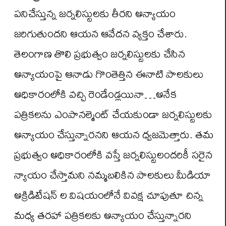
పనిచేస్తున్న జర్నలిస్టులకు తీరని అన్యాయం
జరిగుతుందని ఆయన ఆవేదన వ్యక్తం చేశారు.
తెలంగాణ తొలి ప్రభుత్వం జర్నలిస్టులకు చేసిన
అన్యాయంపై ఆనాడు గొంతెత్తిన ఈనాటి పాలకులు
అధికారంలోకి వచ్చి రెండేండ్లయినా…అనేక
పత్రికలను ఎంపానల్మెంట్ చేయకుండా జర్నలిస్టులకు
అన్యాయం చేస్తున్నారనని ఆయన ధ్వజమెత్తారు. తమ
ప్రభుత్వం అధికారంలోకి వస్తే జర్నలిస్టులందరికీ సరైన
న్యాయం చేస్తామని నమ్మబలికిన పాలకులు మీడియా
అక్రిడిటేషన్ ల విషయంలోనే వివక్ష చూపుతూ చిన్న
మధ్య తరహా పత్రికలకు అన్యాయం చేస్తున్నారని