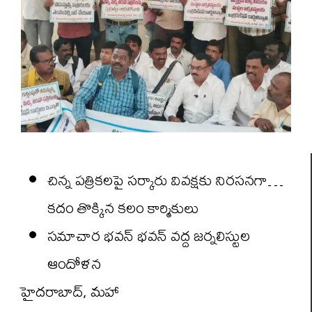
చిన్న పత్రికలపై సర్కారు వివక్షకు నిరసనగా…
కదం తొక్కిన కలం కార్మికులు
సమాచార భవన్ భవన్ వద్ద జర్నలిస్టుల
ఆందోళన
హైదరాబాద్, మహా