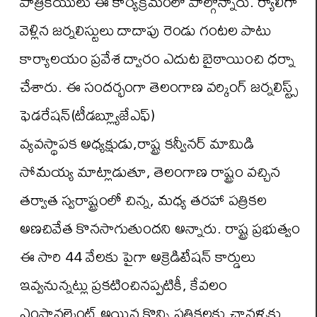
పాత్రికేయులు ఈ కార్యక్రమంలో పాల్గొన్నారు. ర్యాలీగా
వెళ్లిన జర్నలిస్టులు దాదాపు రెండు గంటల పాటు
కార్యాలయం ప్రవేశ ద్వారం ఎదుట బైఠాయించి ధర్నా
చేశారు. ఈ సందర్భంగా తెలంగాణ వర్కింగ్ జర్నలిస్ట్స్
ఫెడరేషన్(టీడబ్ల్యూజేఎఫ్)
వ్యవస్థాపక అధ్యక్షుడు,రాష్ట్ర కన్వీనర్ మామిడి
సోమయ్య మాట్లాడుతూ, తెలంగాణ రాష్ట్రం వచ్చిన
తర్వాత స్వరాష్ట్రంలో చిన్న, మధ్య తరహా పత్రికల
అణచివేత కొనసాగుతుందని అన్నారు. రాష్ట్ర ప్రభుత్వం
ఈ సారి 44 వేలకు పైగా అక్రెడిటేషన్ కార్డులు
ఇవ్వనున్నట్లు ప్రకటించినప్పటికీ, కేవలం
ఎంపానల్మెంట్ అయిన కొన్ని పత్రికలకు,చానళ్ళకు