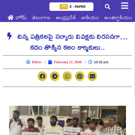
E - PAPER
హోమ్
తెలంగాణ
ఆంధ్రప్రదేశ్
జాతీయం
అంతర్జాతీయం
చిన్న పత్రికలపై సర్కారు వివక్షకు నిరసనగా…
కదం తొక్కిన కలం కార్మికులు..
Editor
February 17, 2026
10:32 pm