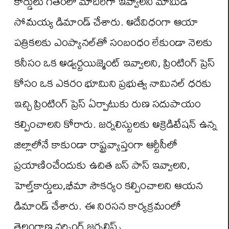
కార్డులు గతంలో మాదిరిగా ఇవ్వాలని మామిడి
సోమయ్య డిమాండ్ చేశారు. అదేవిధంగా ఆయా
పత్రికలకు ఎంప్యానల్‌తో సంబంధం లేకుండా నెలకు
కనీసం ఒక అడ్వర్టయిజ్మెంట్ ఇవ్వాలని, ప్రింటింగ్ ప్రెస్
కోసం ఒక ఎకరం భూమిని ప్రభుత్వ నామినల్ ధరకు
ఇచ్చి ప్రింటింగ్ ప్రెస్ ఏర్పాటుకు రుణ సదుపాయం
కల్పించాలని కోరారు. జర్నలిస్టులకు అక్రెడిటేషన్ ఉన్న
జిల్లాలోనే కాకుండా రాష్ట్రవ్యాప్తంగా ఆర్టీసీలో
ప్రయాణించేందుకు ఉచిత బస్ పాస్ ఇవ్వాలని,
హెల్త్‌కార్డులు,భీమా సౌకర్యం కల్పించాలని ఆయన
డిమాండ్ చేశారు. ఈ నిరసన కార్యక్రమంలో
తెలంగాణ వర్కింగ్ జర్నలిస్ట్స్