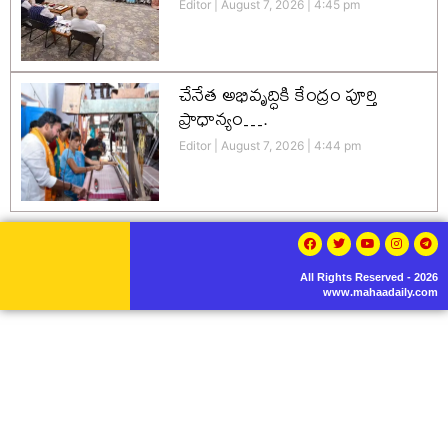
Editor
August 7, 2026
4:45 pm
చేనేత అభివృద్ధికి కేంద్రం పూర్తి
ప్రాధాన్యం….
Editor
August 7, 2026
4:44 pm
All Rights Reserved - 2026
www.mahaadaily.com