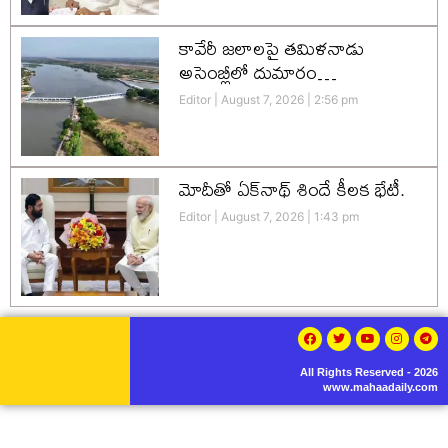
కావేరీ జలాలపై తమిళనాడు
అసెంబ్లీలో దుమారం…
Editor
August 7, 2026
2:56 pm
మోదీతో ఏక్‌నాథ్ శిందే కీలక భేటీ.
Editor
August 7, 2026
1:43 pm
All Rights Reserved - 2026
www.mahaadaily.com