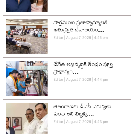
పార్లమెంట్ ప్రజాస్వామ్యానికి
అత్యున్నత దేవాలయం…
Editor
August 7, 2026
4:45 pm
చేనేత అభివృద్ధికి కేంద్రం పూర్తి
ప్రాధాన్యం….
Editor
August 7, 2026
4:44 pm
తెలంగాణకు డీఏపీ ఎరువులు
పెంచాలని విజ్ఞప్తి….
Editor
August 7, 2026
4:43 pm