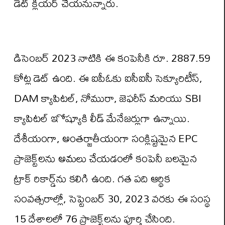
డెట్ క్లియర్ చేయనున్నారు.
డిసెంబర్ 2023 నాటికి ఈ కంపెనీకి రూ. 2887.59
కోట్ల డెట్ ఉంది. ఈ ఐపీఓకు ఐసీఐసీ సెక్యూరిటీస్,
DAM క్యాపిటల్, నోమురా, జెఫరీస్ మరియు SBI
క్యాపిటల్ ఇోష్యూకి లీడ్ మేనేజర్లుగా ఉన్నాయి.
దేశీయంగా, అంతర్జాతీయంగా సంక్లిష్టమైన EPC
ప్రాజెక్ట్‌లను అమలు చేయడంలో కంపెనీ బలమైన
ట్రాక్ రికార్డ్‌ను కలిగి ఉంది. గత పది ఆర్థిక
సంవత్సరాల్లో, సెప్టెంబర్ 30, 2023 వరకు ఈ సంస్థ
15 దేశాలలో 76 ప్రాజెక్ట్‌లను పూర్తి చేసింది.