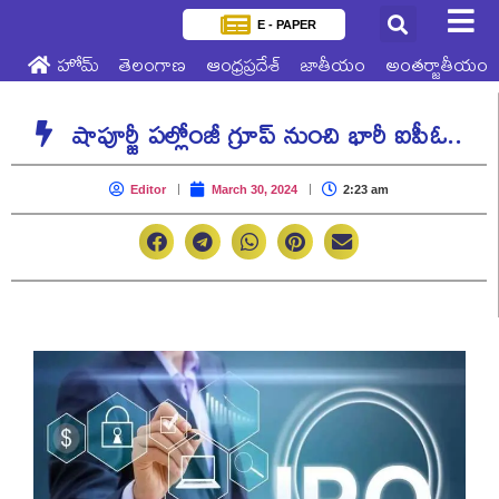
E - PAPER
హోమ్
తెలంగాణ
ఆంధ్రప్రదేశ్
జాతీయం
అంతర్జాతీయం
షాపూర్జీ పల్లోంజీ గ్రూప్ నుంచి భారీ ఐపీఓ..
Editor
March 30, 2024
2:23 am