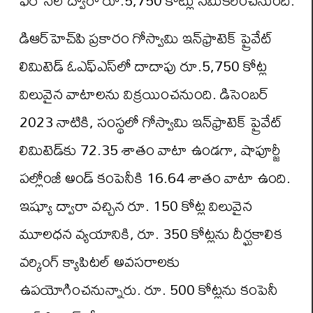
డిఆర్‌హెచ్‌పి ప్రకారం గోస్వామి ఇన్‌ఫ్రాటెక్ ప్రైవేట్
లిమిటెడ్ ఓఎఫ్‌ఎస్‌లో దాదాపు రూ.5,750 కోట్ల
విలువైన వాటాలను విక్రయించనుంది. డిసెంబర్
2023 నాటికి, సంస్థలో గోస్వామి ఇన్‌ఫ్రాటెక్ ప్రైవేట్
లిమిటెడ్‌కు 72.35 శాతం వాటా ఉండగా, షాపూర్జీ
పల్లోంజీ అండ్ కంపెనీకి 16.64 శాతం వాటా ఉంది.
ఇష్యూ ద్వారా వచ్చిన రూ. 150 కోట్ల విలువైన
మూలధన వ్యయానికి, రూ. 350 కోట్లను దీర్ఘకాలిక
వర్కింగ్ క్యాపిటల్ అవసరాలకు
ఉపయోగించనున్నారు. రూ. 500 కోట్లను కంపెనీ