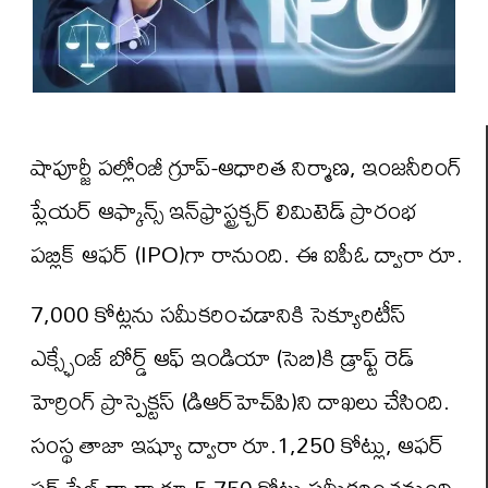
షాపూర్జీ పల్లోంజీ గ్రూప్-ఆధారిత నిర్మాణ, ఇంజనీరింగ్
ప్లేయర్ ఆఫ్కాన్స్ ఇన్‌ఫ్రాస్ట్రక్చర్ లిమిటెడ్ ప్రారంభ
పబ్లిక్ ఆఫర్ (IPO)గా రానుంది. ఈ ఐపీఓ ద్వారా రూ.
7,000 కోట్లను సమీకరించడానికి సెక్యూరిటీస్
ఎక్స్ఛేంజ్ బోర్డ్ ఆఫ్ ఇండియా (సెబి)కి డ్రాఫ్ట్ రెడ్
హెర్రింగ్ ప్రాస్పెక్టస్ (డిఆర్‌హెచ్‌పి)ని దాఖలు చేసింది.
సంస్థ తాజా ఇష్యూ ద్వారా రూ.1,250 కోట్లు, ఆఫర్
ఫర్ సేల్ ద్వారా రూ.5,750 కోట్లు సమీకరించనుంది.