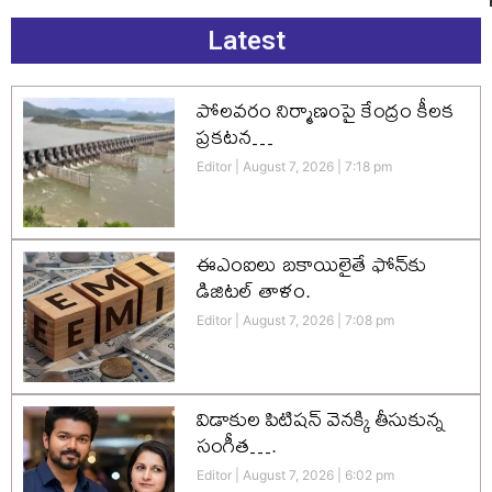
Latest
పోలవరం నిర్మాణంపై కేంద్రం కీలక
ప్రకటన…
Editor
August 7, 2026
7:18 pm
ఈఎంఐలు బకాయిలైతే ఫోన్‌కు
డిజిటల్ తాళం.
Editor
August 7, 2026
7:08 pm
విడాకుల పిటిషన్ వెనక్కి తీసుకున్న
సంగీత….
Editor
August 7, 2026
6:02 pm