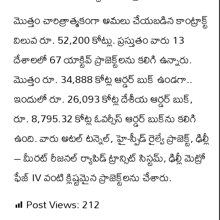
మొత్తం చారిత్రాత్మకంగా అమలు చేయబడిన కాంట్రాక్ట్
విలువ రూ. 52,200 కోట్లు. ప్రస్తుతం వారు 13
దేశాలలో 67 యాక్టివ్ ప్రాజెక్ట్‌లను కలిగి ఉన్నారు.
మొత్తం రూ. 34,888 కోట్ల ఆర్డర్ బుక్ ఉండగా..
ఇందులో రూ. 26,093 కోట్ల దేశీయ ఆర్డర్ బుక్,
రూ. 8,795.32 కోట్ల ఓవర్సీస్ ఆర్డర్ బుక్‌ను కలిగి
ఉంది. వారు అటల్ టన్నెల్, హై-స్పీడ్ రైల్వే ప్రాజెక్ట్, ఢిల్లీ
– మీరట్ రీజనల్ ర్యాపిడ్ ట్రాన్సిట్ సిస్టమ్, ఢిల్లీ మెట్రో
ఫేజ్ IV వంటి క్లిష్టమైన ప్రాజెక్ట్‌లను చేశారు.
Post Views:
212