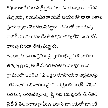
కథనాలతో గుండెల్లో రైళ్లు పరిగెడుతున్నాయి. చేసిన
తప్పులన్నీ బయటపడతాయనే భయంతో నానా రకాల
ప్రయత్నాలు మొదలుపెట్టారు. గతంలో వారికున్న
రాజకీయ పలుకుబడితో అక్రమాలన్నిటిని బయటికి
రానివ్వకుండా తొక్కిపట్టా రు.
*మొట్లగూడెం అక్రమంపై ప్రారంభమైన విచారణ
ఉత్తుత్తి గ్రూపులతో మండలంలోని మోట్లగూడెం
గ్రామంలో జరిగిన 12 లక్షల రూపాయల అక్రమంపై
సోమవారం విచారణ ప్రారంభమైంది. ఐకేపీ ఏపిఎం
పిడమర్తి వెంకటేశ్వరావు, స్త్రీ నిధి అసిస్టెంట్ మేనేజర్
సైదేశ్ తెలంగాణ గ్రామీణ వికాస్ బ్యాంకులో బ్యాంక్