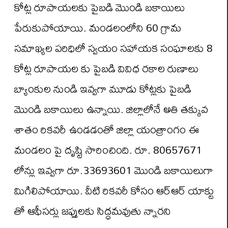
కోట్ల రూపాయలకు పైబడి మొండి బకాయిలు
పేరుకుపోయాయి. మండలంలోని 60 గ్రామ
సమాఖ్యల పరిధిలో స్వయం సహాయక సంఘాలకు 8
కోట్ల రూపాయల కు పైబడి వివిధ రకాల రుణాలు
బ్యాంకుల నుండి ఇవ్వగా మూడు కోట్లకు పైబడి
మొండి బకాయిలు ఉన్నాయి. జిల్లాలోనే అతి తక్కువ
శాతం రికవరీ ఉండడంతో జిల్లా యంత్రాంగం ఈ
మండలం పై దృష్టి సారించింది. రూ. 80657671
లోన్లు ఇవ్వగా రూ.33693601 మొండి బకాయిలుగా
మిగిలిపోయాయి. వీటి రికవరీ కోసం ఆర్ఆర్ యాక్టు
తో ఆఫీసర్లు జప్తులకు సిద్ధమవుతు న్నారని