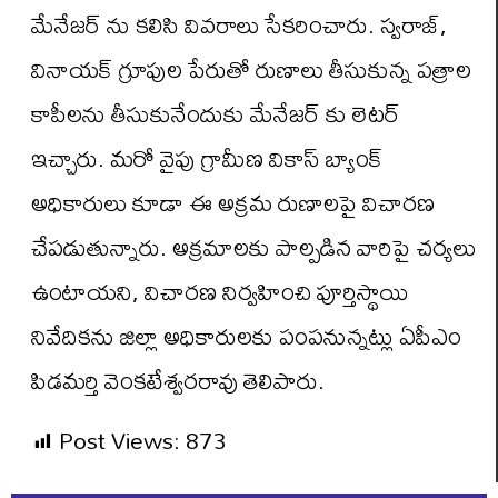
మేనేజర్ ను కలిసి వివరాలు సేకరించారు. స్వరాజ్,
వినాయక్ గ్రూపుల పేరుతో రుణాలు తీసుకున్న పత్రాల
కాపీలను తీసుకునేందుకు మేనేజర్ కు లెటర్
ఇచ్చారు. మరో వైపు గ్రామీణ వికాస్ బ్యాంక్
అధికారులు కూడా ఈ అక్రమ రుణాలపై విచారణ
చేపడుతున్నారు. అక్రమాలకు పాల్పడిన వారిపై చర్యలు
ఉంటాయని, విచారణ నిర్వహించి పూర్తిస్థాయి
నివేదికను జిల్లా అధికారులకు పంపనున్నట్లు ఏపీఎం
పిడమర్తి వెంకటేశ్వరరావు తెలిపారు.
Post Views:
873