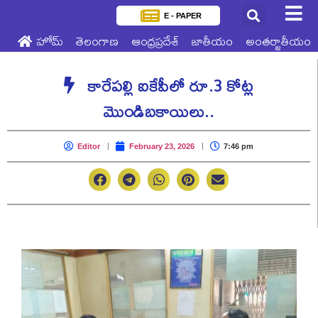
E - PAPER
హోమ్
తెలంగాణ
ఆంధ్రప్రదేశ్
జాతీయం
అంతర్జాతీయం
కారేపల్లి ఐకేపీలో రూ.3 కోట్ల
మొండిబకాయిలు..
Editor
February 23, 2026
7:46 pm