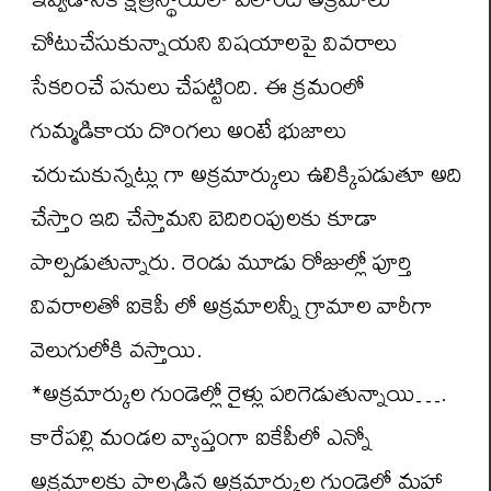
చోటుచేసుకున్నాయని విషయాలపై వివరాలు
సేకరించే పనులు చేపట్టింది. ఈ క్రమంలో
గుమ్మడికాయ దొంగలు అంటే భుజాలు
చరుచుకున్నట్లు గా అక్రమార్కులు ఉలిక్కిపడుతూ అది
చేస్తాం ఇది చేస్తామని బెదిరింపులకు కూడా
పాల్పడుతున్నారు. రెండు మూడు రోజుల్లో పూర్తి
వివరాలతో ఐకెపీ లో అక్రమాలన్నీ గ్రామాల వారీగా
వెలుగులోకి వస్తాయి.
*అక్రమార్కుల గుండెల్లో రైళ్లు పరిగెడుతున్నాయి….
కారేపల్లి మండల వ్యాప్తంగా ఐకేపీలో ఎన్నో
అక్రమాలకు పాల్పడిన అక్రమార్కుల గుండెల్లో మహా