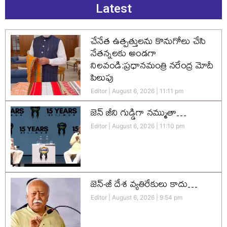
Latest
చేనేత ఉత్పత్తులను కొనుగోలు చేసి
నేతన్నలకు అండగా
నిలవండి:ప్రధానమంత్రి నరేంద్ర మోదీ
పిలుపు
Editor
August 6, 2026
11:11 pm
జెన్‌ జీని గుడ్డిగా నమ్ముతా…
Editor
August 6, 2026
11:10 pm
జెన్-జీ దేశ వ్యతిరేకులు కాదు…
Editor
August 6, 2026
9:54 pm