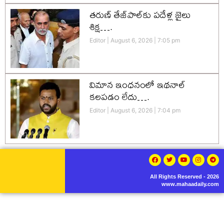
తరుణ్ తేజ్‌పాల్‌కు పదేళ్ల జైలు
శిక్ష….
Editor
August 6, 2026
7:05 pm
విమాన ఇంధనంలో ఇథనాల్
కలపడం లేదు….
Editor
August 6, 2026
7:04 pm
All Rights Reserved - 2026
www.mahaadaily.com