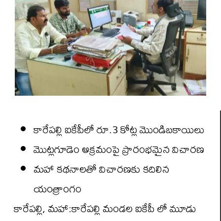
కారేపల్లి ఐకేపీలో రూ.3 కోట్ల మొండిబకాయిలు
మొట్లగూడెం అక్రమంపై ప్రారంభమైన విచారణ
మహా కథనాలతో విచారణకు కదిలిన
యంత్రాంగం
కారేపల్లి, మహా:కారేపల్లి మండల ఐకేపీ లో మూడు