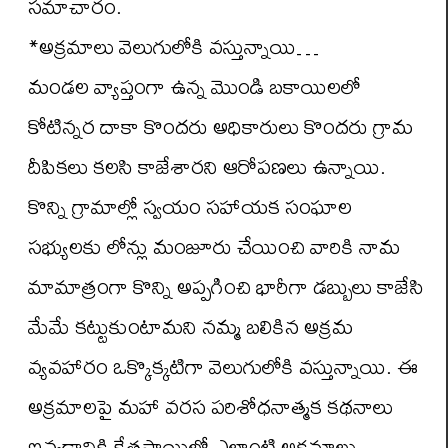
సమాచారం.
*అక్రమాలు వెలుగులోకి వస్తున్నాయి…
మండల వ్యాప్తంగా ఉన్న మొండి బకాయిలలో
కోటిన్నర దాకా కొందరు అధికారులు కొందరు గ్రామ
దీపికలు కలసి కాజేశారని ఆరోపణలు ఉన్నాయి.
కొన్ని గ్రామాల్లో స్వయం సహాయక సంఘాల
సభ్యులకు లోన్లు మంజూరు చేయించి వారికి నామ
మామాత్రంగా కొన్ని అప్పగించి భారీగా డబ్బులు కాజేసి
మేమే కట్టుకుంటామని నమ్మ బలికిన అక్రమ
వ్యవహారం ఒక్కొక్కటిగా వెలుగులోకి వస్తున్నాయి. ఈ
అక్రమాలపై మహా వరస పరిశోధనాత్మక కథనాలు
ఇవ్వడానికి క్షేత్రస్థాయిలో ఎలాంటి అక్రమాలు