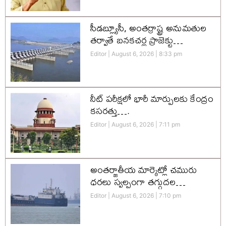
సీడబ్ల్యూసీ, అంతర్రాష్ట్ర అనుమతుల
తర్వాతే బనకచర్ల ప్రాజెక్టు…
Editor
August 6, 2026
8:33 pm
నీట్ పరీక్షలో భారీ మార్పులకు కేంద్రం
కసరత్తు….
Editor
August 6, 2026
7:11 pm
అంతర్జాతీయ మార్కెట్లో చమురు
ధరలు స్వల్పంగా తగ్గుదల…
Editor
August 6, 2026
7:10 pm