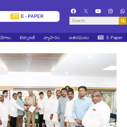
E - PAPER
ియోలు
టెక్నాలజీ
వ్యాపారం
ఇతరములు
E-Paper