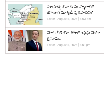
సరిహద్దు వివాద పరిష్కారానికి
భూభాగ మార్పిడి ప్రతిపాదన?
Editor
August 5, 2026
6:03 pm
మోదీ వీడియో తొలగింపుపై మెటా
క్షమాపణ….
Editor
August 5, 2026
6:01 pm