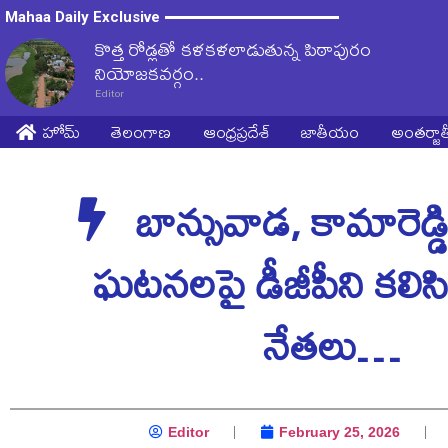
Mahaa Daily Exclusive
కొత్త రోడ్లతో కళకళలాడుతున్న పిఠాపురం
నియోజకవర్గం..
Editor
హోమ్
తెలంగాణ
ఆంధ్రప్రదేశ్
జాతీయం
అంతర్జ
బాన్సువాడ, కామారెడ్డి,
ఘటనలపై డీజీపీని కలిస
నేతలు…
Editor
February 25, 2026