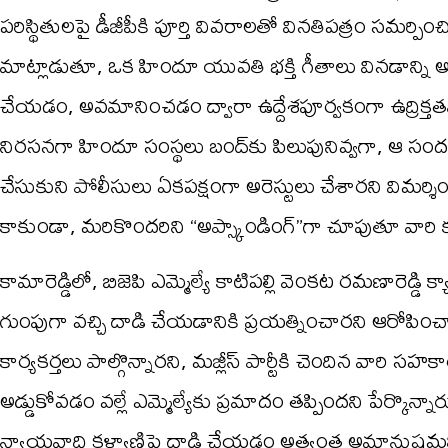
పరిస్థితులపై డీజీపీకి పూర్తి వివరాలతో వినతిపత్రం సమర్పి
మాట్లాడుతూ, ఒక హిందూ యువతి భక్తి గీతాలు వినడాన్ని అభ
చేయడం, అవమానించడం ద్వారా ఉద్దేశపూర్వకంగా ఉద్రిక్త
నిరసనగా హిందూ సంస్థలు బంద్‌కు పిలుపునివ్వగా, ఆ సంద
చేసుకుని పోలీసులు ఏకపక్షంగా అరెస్టులు చేశారని విమర
కాకుండా, మరికొందరిని “అప్స్కాండింగ్”గా చూపుతూ వారి క
కామారెడ్డిలో, బిజెపి ఎమ్మెల్యే కాటిపల్లి వెంకట రమణారెడ్డి 
గుంపుగా వచ్చి దాడి చేయడానికి ప్రయత్నించారని ఆరోపి
కార్యకర్తలు పాల్గొన్నారని, మజ్లీస్ పార్టీకి చెందిన వారి స
అడ్డుకోవడం వల్లే ఎమ్మెల్యేకు ప్రమాదం తప్పిందని పేర్కొన్నారు
న్యాయవాది కళ్యాణిపై దాడి చేయడం అత్యంత అమానుషమని