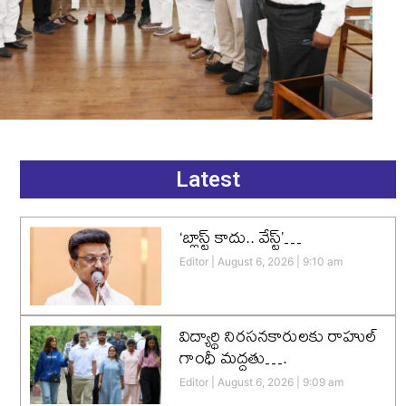
Latest
‘బ్లాస్ట్ కాదు.. వేస్ట్’…
Editor
August 6, 2026
9:10 am
విద్యార్థి నిరసనకారులకు రాహుల్
గాంధీ మద్దతు….
Editor
August 6, 2026
9:09 am