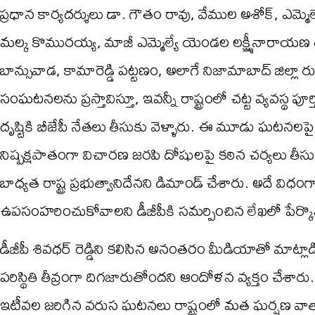
ప్రధాన కార్యదర్శులు డా. గౌతం రావు, వేముల అశోక్, ఎమ్మెల్య
మల్క కొమురయ్య, మాజీ ఎమ్మెల్యే యెండల లక్ష్మీనారాయణ తది
బాన్సువాడ, కామారెడ్డి పట్టణం, అలాగే నిజామాబాద్ జిల్లా రు
సంఘటనలను ప్రస్తావిస్తూ, ఇవన్నీ రాష్ట్రంలో చట్ట వ్యవస్థ పూర్
దృష్టికి బీజేపీ నేతలు తీసుకు వెళ్ళారు. ఈ మూడు ఘటన
నిష్పక్షపాతంగా విచారణ జరపి దోషులపై కఠిన చర్యలు తీసుకొన
బాధ్యత రాష్ట్ర ప్రభుత్వానిదేనని డిమాండ్ చేశారు. అదే విధ
ఉపసంహరించుకోవాలని డీజీపీకి సమర్పించిన లేఖలో పేర్కొ
డీజీపీ శివధర్ రెడ్డిని కలిసిన అనంతరం మీడియాతో మాట్లా
పరిస్థితి తీవ్రంగా దిగజారుతోందని ఆందోళన వ్యక్తం చేశారు. బ
ఇటీవల జరిగిన వరుస ఘటనలు రాష్ట్రంలో మత ఘర్షణ వాతావర