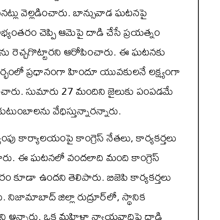
ంచినట్లు వెల్లడించారు. బాన్సువాడ ఘటనపై
్యంతరం చెప్పి ఆమెపై దాడి చేసే ప్రయత్నం
తను రెచ్చగొట్టారని ఆరోపించారు. ఈ ఘటనకు
ర్భంలో ప్రధానంగా హిందూ యువకులనే లక్ష్యంగా
్శించారు. సుమారు 27 మందిని జైలుకు పంపడమే
ుటుంబాలను వేధిస్తున్నారన్నారు.
క్యాంపు కార్యాలయంపై కాంగ్రెస్ నేతలు, కార్యకర్తలు
ంచారు. ఈ ఘటనలో వందలాది మంది కాంగ్రెస్
హకారం కూడా ఉందని తెలిపారు. బిజెపి కార్యకర్తలు
. నిజామాబాద్ జిల్లా రుద్రూర్‌లో, స్థానిక
 అన్నారు. ఒక మహిళా న్యాయవాదిపై దాడి