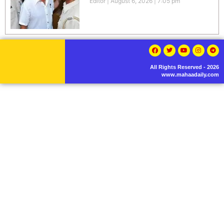
Editor
August 6, 2026
7:05 pm
All Rights Reserved - 2026
www.mahaadaily.com