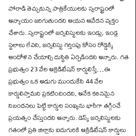
పోరాడి తెచ్చుకున్న పాత్రికేయులకు స్వరాష్ట్రంలో
అన్యాయం జరిగుతుందని ఆయన ఆవేదన వ్యక్తం
చేశారు. స్వరాష్ట్రంలో జర్నలిస్టులకు ఇండ్లు, ఇండ్ల
స్థలాలు లేవని, జర్నలిస్టు గర్తింపు కోసం రోడ్డెక్కి
ఆందోళన చేయాల్సి దుస్థితి ఏర్పడిందని అన్నారు. గత
ప్రభుత్వం 23 వేల అక్రెడిటేషన్ కార్డులిస్తే…ఈ
ప్రభుత్వం ఒక అడుగు ముందుకేసి 44 వేల
కార్డులిస్తామని ప్రకటించిందని, అనేక కఠినమైన
నిబంధనలు పెట్టి కార్డుల సంఖ్యను భారీగా తగ్గించే
ప్రయత్నం చేస్తుందని అన్నారు. డెస్క్ జర్నలిస్టులకు
గతంలో ప్రతి జిల్లాకు ఐదుగురికి అక్రిడిటేషన్ కార్డులు