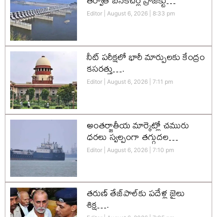
తర్వాతే బనకచర్ల ప్రాజెక్టు…
Editor
August 6, 2026
8:33 pm
నీట్ పరీక్షలో భారీ మార్పులకు కేంద్రం
కసరత్తు….
Editor
August 6, 2026
7:11 pm
అంతర్జాతీయ మార్కెట్లో చమురు
ధరలు స్వల్పంగా తగ్గుదల…
Editor
August 6, 2026
7:10 pm
తరుణ్ తేజ్‌పాల్‌కు పదేళ్ల జైలు
శిక్ష….