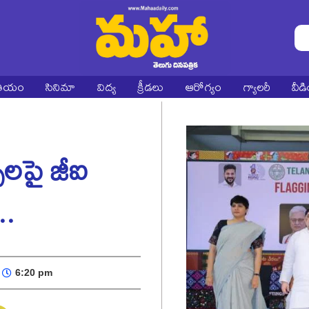
ాతీయం
సినిమా
విద్య
క్రీడలు
ఆరోగ్యం
గ్యాలరీ
వీడ
సులపై జీఐ
..
6:20 pm