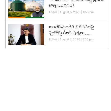
కొత్త ఇంధనం!
Editor
August 8, 2026
1:53 pm
జంతర్‌మంతర్ నిరసనలపై
హైకోర్టు కీలక ప్రశ్నలు…..
Editor
August 7, 2026
8:10 pm