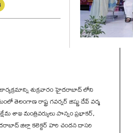
కార్యక్రమాన్ని శుక్రవారం హైదరాబాద్ లోని
ంలో తెలంగాణ రాష్ట్ర గవర్నర్ జిష్ణు దేవ్ వర్మ
షేమ శాఖ మంత్రివర్యులు పొన్నం ప్రభాకర్,
ి, హైదరాబాద్ జిల్లా కలెక్టర్ హరి చందన దాసరి