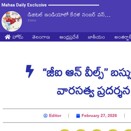
Mahaa Daily Exclusive
డిజిటల్‌ ఇండియాలో కేరళ నంబర్‌ వన్‌…
Editor
హోమ్
తెలంగాణ
ఆంధ్రప్రదేశ్
జాతీయం
అంతర్జ
“జీఐ ఆన్ వీల్స్” బస్
వారసత్వ ప్రదర్శన
Editor
February 27, 2026