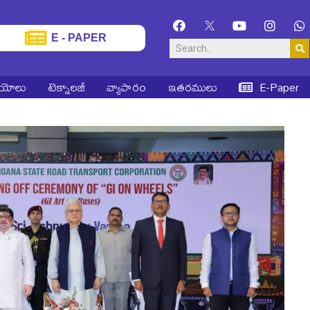
E - PAPER
ియోలు
టెక్నాలజీ
వ్యాపారం
ఇతరములు
E-Paper