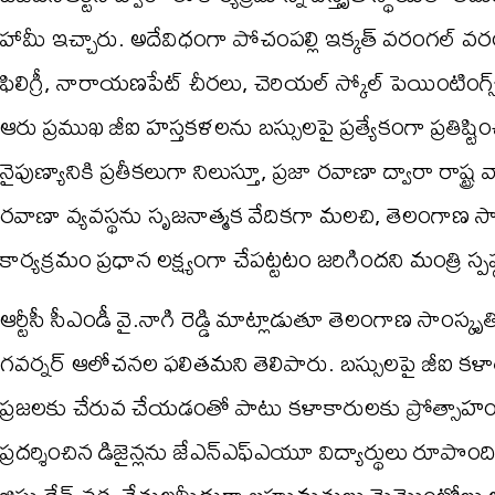
హామీ ఇచ్చారు. అదేవిధంగా పోచంపల్లి ఇక్కత్ వరంగల్ వరంగల్
ఫిలిగ్రీ, నారాయణపేట్ చీరలు, చెరియల్ స్కోల్ పెయింటింగ్స
ఆరు ప్రముఖ జీఐ హస్తకళలను బస్సులపై ప్రత్యేకంగా ప్రతి
నైపుణ్యానికి ప్రతీకలుగా నిలుస్తూ, ప్రజా రవాణా ద్వారా రాష్ట్
రవాణా వ్యవస్థను సృజనాత్మక వేదికగా మలచి, తెలంగాణ సా
కార్యక్రమం ప్రధాన లక్ష్యంగా చేపట్టటం జరిగిందని మంత్రి స్ప
ఆర్టీసీ సీఎండీ వై.నాగి రెడ్డి మాట్లాడుతూ తెలంగాణ సాంస్కృతి
గవర్నర్ ఆలోచనల ఫలితమని తెలిపారు. బస్సులపై జీఐ కళార
ప్రజలకు చేరువ చేయడంతో పాటు కళాకారులకు ప్రోత్సాహం అ
ప్రదర్శించిన డిజైన్లను జేఎన్ఎఫ్ఎయూ విద్యార్థులు రూపొం