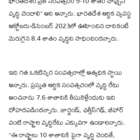
భారతదేశం ప్రతి సంవత్సరం 9-10 శాతం చొప్పున
వృద్ధి చెందాలి” అని అన్నారు. భారతదేశ ఆర్థిక వ్యవస్థ
అక్టోబరు-డిసెంబర్ 2023లో ఊహించిన దానికంటే
మెరుగైన 8.4 శాతం వృద్ధిని సాధించిందన్నారు.
ఇది గత ఒకటిన్నర సంవత్సరాల్లో అత్యధిక స్థాయి
అన్నారు. ప్రస్తుత ఆర్థిక సంవత్సరంలో వృద్ధి రేటు
అంచనాను 7.6 శాతానికి తీసుకెళ్లేందుకు ఇది
దోహదపడిందన్నారు. జార్ఖండ్, ఛత్తీస్‌గఢ్, బీహార్
వంటి రాష్ట్రాల వృద్ధిరేటు ఎక్కువగా ఉండాలన్నారు.
“ఈ రాష్ట్రాలు 10 శాతానికి పైగా వృద్ధి చెందితే,