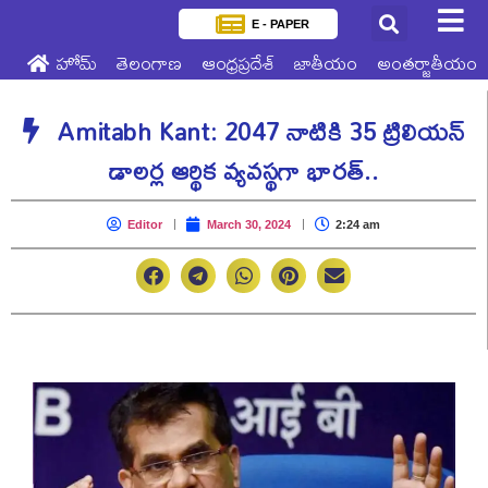
E - PAPER
హోమ్
తెలంగాణ
ఆంధ్రప్రదేశ్
జాతీయం
అంతర్జాతీయం
Amitabh Kant: 2047 నాటికి 35 ట్రిలియన్
డాలర్ల ఆర్థిక వ్యవస్థగా భారత్..
Editor
March 30, 2024
2:24 am