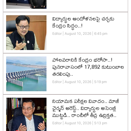
విద్యార్థుల ఆందోళనలపై చర్చకు
కేంద్రం సిద్ధం..!
Editor
August 10, 2026
6:45 pm
పోలవరానికి కేంద్రం భరోసా..!
పునరావాసంలో 17,892 కుటుంబాల
తరలింపు..
Editor
August 10, 2026
5:19 pm
నియామక పరీక్షల వివాదం.. మాజీ
ఛైర్మన్ అరెస్ట్.. విద్యార్థుల అసెంబ్లీ
ముట్టడి.. రాంచీలో తీవ్ర ఉద్రిక్తత..
Editor
August 10, 2026
5:13 pm