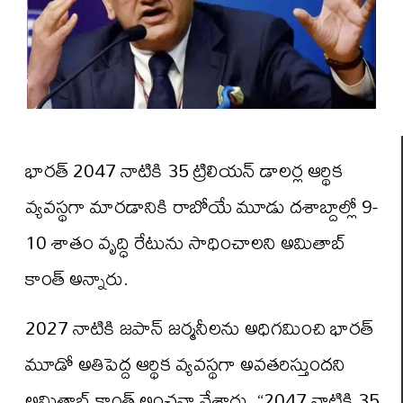
భారత్ 2047 నాటికి 35 ట్రిలియన్ డాలర్ల ఆర్థిక
వ్యవస్థగా మారడానికి రాబోయే మూడు దశాబ్దాల్లో 9-
10 శాతం వృద్ధి రేటును సాధించాలని అమితాబ్
కాంత్ అన్నారు.
2027 నాటికి జపాన్ జర్మనీలను అధిగమించి భారత్
మూడో అతిపెద్ద ఆర్థిక వ్యవస్థగా అవతరిస్తుందని
అమితాబ్ కాంత్ అంచనా వేశారు. “2047 నాటికి 35