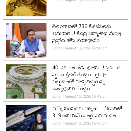
తెలంగాణలో 736 కేజీబీవీలకు
అనుమతి..! కేంద్ర విద్యాశాఖ మంత్రి
ప్రహ్లాద్ జోషి సమాధానం
Editor
August 10, 2026
6:50 pm
40 ఎకరాల బీడు భూమి..! ప్రపంచ
స్థాయి క్రికెట్‌ కేంద్రం.. జై షా
పట్టుదలతో రూపుదిద్దుకున్న
అత్యాధునిక కేంద్రం..
Editor
August 10, 2026
6:49 pm
మస్క్‌ సంపదకు రెక్కలు..! ఏడాదిలో
319 బిలియన్‌ డాలర్ల పెరుగుదల..
Editor
August 10, 2026
6:46 pm