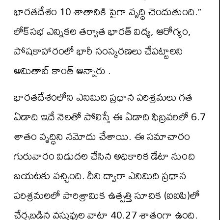
భారతదేశం 10 శాతానికి పైగా వృద్ధి చెందుతుంది.”
లోక్‌సభ ఎన్నికల తర్వాత భారత్ విద్య, ఆరోగ్యం,
పోషకాహారంలో భారీ సంస్కరణలు చేపట్టాలని
అమితాబ్ కాంత్ అన్నారు .
భారతదేశంలోని ఎనిమిది ప్రధాన పరిశ్రమలు గత
ఏడాది ఇదే నెలతో పోలిస్తే ఈ ఏడాది ఫిబ్రవరిలో 6.7
శాతం వృద్ధిని నమోదు చేశాయి. ఈ సమాచారం
గురువారం విడుదల చేసిన అధికారిక డేటా నుంచి
బయటకు వచ్చింది. దీని ద్వారా ఎనిమిది ప్రధాన
పరిశ్రమలలో పారిశ్రామిక ఉత్పత్తి సూచిక (ఐఐపి)లో
చేర్చబడిన వస్తువుల వాటా 40.27 శాతంగా ఉంది.