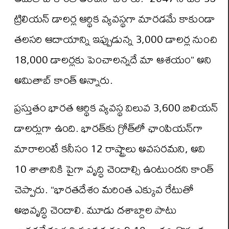
ట్రిలియన్ డాలర్ల ఆర్థిక వ్యవస్థగా మారడమే కాకుండా
తలసరి ఆదాయాన్ని ఇప్పుడున్న 3,000 డాలర్ల నుంచి
18,000 డాలర్లకు పెంచాలన్నదే మా ఆశయం” అని
అమితాబ్ కాంత్ అన్నారు.
ప్రస్తుతం భారత ఆర్థిక వ్యవస్థ విలువ 3,600 బిలియన్
డాలర్లుగా ఉంది. భారత్‌కు గ్రోత్‌లో ఛాంపియన్‌గా
మారాలంటే కనీసం 12 రాష్ట్రాలు అవసరమని, అవి
10 శాతానికి పైగా వృద్ధి చెందాల్సి ఉంటుందని కాంత్
చెప్పారు. “భారతదేశం మరింత ఎక్కువ రేటుతో
అభివృద్ధి చెందాలి. మూడు దశాబ్దాల పాటు