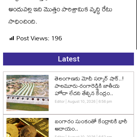
అందువల్ల ఇది మొత్తం పారిశ్రామిక వృద్ధి రేటు
సాధించింది.
Post Views:
196
Latest
తెలంగాణకు మోదీ సర్కార్ షాక్..!
పాలమూరు-రంగారెడ్డికి జాతీయ
హోదా లేదని తేల్చిన కేంద్రం..
Editor
August 10, 2026
6:56 pm
బంగారం సుంకంతో కేంద్రానికి భారీ
ఆదాయం..
Editor
August 10, 2026
6:52 pm