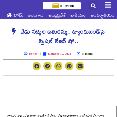
E - PAPER
హోమ్
తెలంగాణ
ఆంధ్రప్రదేశ్
జాతీయం
అంతర్జాతీయం
నేడు సద్దుల బతుకమ్మ.. ట్యాంకుబండ్‌పై
స్పెషల్ లేజర్ షో..
Editor
October 10, 2024
6:48 pm
రాష్ట్ర వ్యాప్తంగా బతుకమ్మ సంబరాలు అట్టహాసంగా