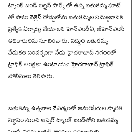
ట్యాంక్ బండ్ చిల్డ్రన్ పార్క్ లో ఉన్న బతుకమ్మ ఘాట్
తో పాటు నెక్లెస్ రోడ్డులోమ బతుకమ్మల నిమజ్జనానికి
ప్రత్యేక ఏర్పాట్లు చేయాలని హెచ్ఎండీఏ, జీహెచ్ఎంసీ
అధికారులను సూచించారు. సద్దుల బతుకమ్మ
వేడుకల సందర్భంగా నేడు హైదరాబాద్ నగరంలో
ట్రాఫిక్ ఆంక్షలు ఉంటాయని హైదరాబాద్ ట్రాఫిక్
పోలీసులు తెలిపారు.
బతుకమ్మ ఉత్సవాల నేపథ్యంలో అమరవీరుల స్మారక
స్థూపం నుంచి అప్పర్ ట్యాంక్ బండ్‌లోని బతుకమ్మ
ఘాట్ వరకు ట్రాఫిక్ ఆంక్షలు ఉంటాయని