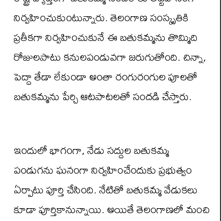
నిర్వహించుకుంటున్నారు. తెలంగాణ సంస్కృతికి
ప్రతీకగా నిర్వహించుకునే ఈ బతుకమ్మను తొమ్మిది
రోజులపాటు కనులపండువగా జరుగుతోంది. చిన్నా,
పెద్దా తేడా లేకుండా అంతా రంగురంగుల పూలతో
బతుకమ్మను పేర్చి ఆటపాటలతో సందడి చేస్తారు.
ఇందులో భాగంగా, నేడు సద్దుల బతుకమ్మ
పండుగను ఘనంగా నిర్వహించేందుకు ప్రభుత్వం
ఏర్పాటు పూర్తి చేసింది. నేటితో బతుకమ్మ వేడుకలు
కూడా పూర్తికానున్నాయి. అయితే తెలంగాణలో మంచి