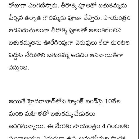
రోజుగా పరిగణిస్తారు. తీరొక్క పూలతో బతుకమ్మను
పేర్చిన తర్వాత గౌరమ్మకు పూజు చేస్తారు. సాయంత్రం
ఆడపడుచులంతా తీరొక్క పూలతో అలంకరించిన
బతుకమ్మలను ఊరేగింపుగా చెరువులు లేదా కుంటల
వద్దకు చేరుకొని బతుకమ్మ ఆడడం ఆనవాయితీగా
వస్తుంది.
అయితే హైదరాబాద్‌లోని ట్యాంక్ బండ్‌పై 10వేల
మంది మహిళతో బతుకమ్మ వేడుకలు
జరగనున్నాయి. ఈ మేరకు సాయంత్రం 4 గంటలకు
సచివాలయం ఎదురుగా ఉన్న అమరవీరుల స్మారక