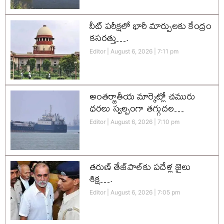
నీట్ పరీక్షలో భారీ మార్పులకు కేంద్రం
కసరత్తు….
Editor
August 6, 2026
7:11 pm
అంతర్జాతీయ మార్కెట్లో చమురు
ధరలు స్వల్పంగా తగ్గుదల…
Editor
August 6, 2026
7:10 pm
తరుణ్ తేజ్‌పాల్‌కు పదేళ్ల జైలు
శిక్ష….
Editor
August 6, 2026
7:05 pm