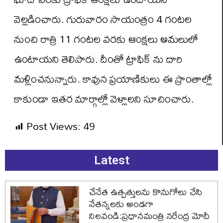
వెల్లడించారు. గురువారం సాయంత్రం 4 గంటల
నుంచి రాత్రి 11 గంటల వరకు ఆంక్షలు అమలులో
ఉంటాయని తెలిపారు. దీంతో ట్రాఫిక్ ను దారి
మళ్లించనున్నారు. కావున ప్రయాణికులు ఈ ప్రాంతాల్లో
కాకుండా ఇతర మార్గాల్లో వెళ్లాలని సూచించారు.
Post Views:
49
Latest
చేనేత ఉత్పత్తులను కొనుగోలు చేసి
నేతన్నలకు అండగా
నిలవండి:ప్రధానమంత్రి నరేంద్ర మోదీ