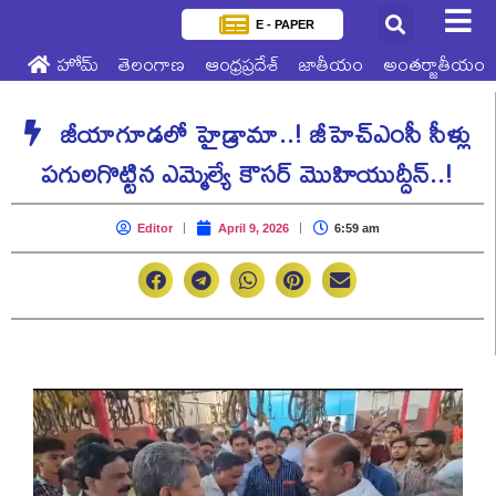
E - PAPER
హోమ్
తెలంగాణ
ఆంధ్రప్రదేశ్
జాతీయం
అంతర్జాతీయం
జీయాగూడలో హైడ్రామా..! జీహెచ్‌ఎంసీ సీళ్లు
పగులగొట్టిన ఎమ్మెల్యే కౌసర్ మొహియుద్దీన్..!
Editor
April 9, 2026
6:59 am