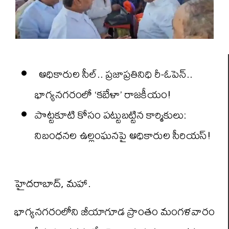
అధికారుల సీల్.. ప్రజాప్రతినిధి రీ-ఓపెన్..
భాగ్యనగరంలో ‘కబేళా’ రాజకీయం!
పొట్టకూటి కోసం పట్టుబట్టిన కార్మికులు:
నిబంధనల ఉల్లంఘనపై అధికారుల సీరియస్!
హైదరాబాద్, మహా.
భాగ్యనగరంలోని జీయాగూడ ప్రాంతం మంగళవారం