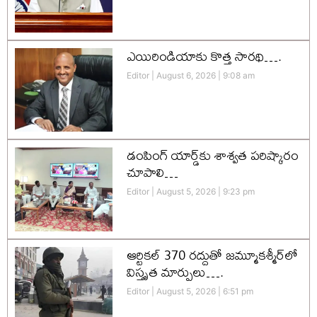
ఎయిరిండియాకు కొత్త సారథి….
Editor
August 6, 2026
9:08 am
డంపింగ్ యార్డ్‌కు శాశ్వత పరిష్కారం
చూపాలి…
Editor
August 5, 2026
9:23 pm
ఆర్టికల్ 370 రద్దుతో జమ్మూకశ్మీర్‌లో
విస్తృత మార్పులు….
Editor
August 5, 2026
6:51 pm