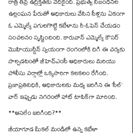
రాత్రి తీవ్ర ఉద్రిక్తతకు వేదికైంది. ప్రభుత్వ నిబంధనల
ఉల్లంఘన పేరుతో అధికారులు వేసిన సీళ్లను ఏకంగా
ఓ ఎమ్మెల్యే పగులగొట్టి కబేళాను రీ-ఓపెన్ చేయడం
సంచలనం సృష్టించింది. కారువాన్ ఎమ్మెల్యే కౌసర్
మొహియుద్దీన్ స్వయంగా రంగంలోకి దిగి ఈ చర్యకు
పాల్పడటంతో జీహెచ్‌ఎంసీ అధికారులు మరియు
పోలీసు వర్గాల్లో ఒక్కసారిగా కలకలం రేగింది.
ప్రజాప్రతినిధికి, అధికారులకు మధ్య జరిగిన ఈ ‘సీల్’
వార్ ఇప్పుడు నగరంలో హాట్ టాపిక్‌గా మారింది.
**అసలేం జరిగింది?**
జీయాగూడ మీకల్ మండిలో ఉన్న కబేళా