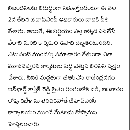
నిబంధనలకు విరుద్ధంగా నడుస్తోందంటూ ఈ నెల
2వ తేదీన జీహెచ్‌ఎంసీ అధికారులు దానికి సీల్
వేశారు. అయితే, ఈ నిర్ణయం వల్ల అక్కడ పనిచేసే
వేలాది మంది కార్మికుల ఉపాధి దెబ్బతింటుందని,
ఎటువంటి ముందస్తు సమాచారం లేకుండా ఎలా
మూసివేస్తారని కార్మికులు పెద్ద ఎత్తున నిరసన వ్యక్తం
చేశారు. దీనికి మద్దతుగా బీఆర్ఎస్ రాజేంద్రనగర్
ఇన్‌ఛార్జ్ కార్తీక్ రెడ్డి సైతం రంగంలోకి దిగి, ఆదివారం
లోపు కబేళాను తెరవకపోతే జీహెచ్‌ఎంసీ
కార్యాలయం ముందే మేకలను కోస్తామని
హెచ్చరించారు.