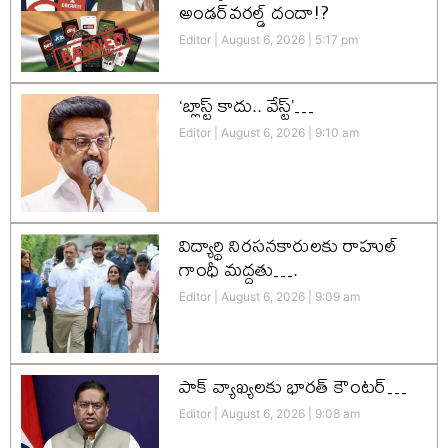
అండర్‌వరల్డ్ దందా!?
Editor
August 6, 2026
5:17 pm
‘బ్లాస్ట్ కాదు.. వేస్ట్’…
Editor
August 6, 2026
9:10 am
విద్యార్థి నిరసనకారులకు రాహుల్
గాంధీ మద్దతు….
Editor
August 6, 2026
9:09 am
పాక్ వ్యాఖ్యలకు భారత్ కౌంటర్…
Editor
August 6, 2026
9:08 am