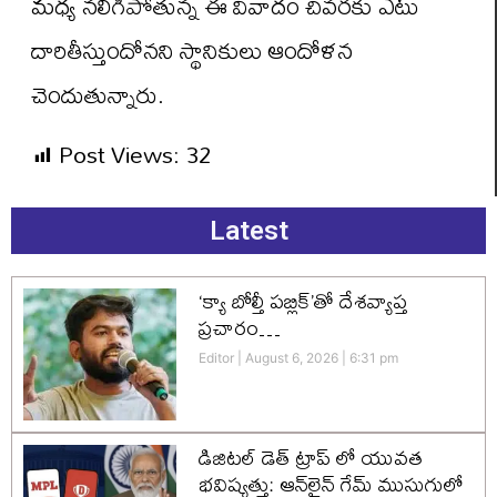
మధ్య నలిగిపోతున్న ఈ వివాదం చివరకు ఎటు
దారితీస్తుందోనని స్థానికులు ఆందోళన
చెందుతున్నారు.
Post Views:
32
Latest
‘క్యా బోల్తీ పబ్లిక్’తో దేశవ్యాప్త
ప్రచారం…
Editor
August 6, 2026
6:31 pm
డిజిటల్ డెత్ ట్రాప్ లో యువత
భవిష్యత్తు: ఆన్‌లైన్ గేమ్ ముసుగులో