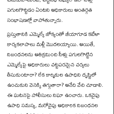
పగులగొట్టడం ఏంటని అధికారులు అంతర్గత
సంభాషణల్లో వాపోతున్నారు.
ప్రస్తుతానికి ఎమ్మెల్యే జోక్యంతో జీయాగూడ కబేళా
కార్యకలాపాలు మళ్లీ మొదలయ్యాయి. అయితే,
నిబంధనలను అతిక్రమించి సీళ్లు పగులగొట్టిన
ఎమ్మెల్యేపై అధికారులు చట్టపరమైన చర్యలు
తీసుకుంటారా? లేక కార్మికుల ఉపాధిని దృష్టిలో
ఉంచుకుని వెనక్కి తగ్గుతారా? అనేది వేచి చూడాలి.
ఈ ఘటనపై పోలీసులు నిఘా ఉంచారు. ఒకవైపు
ఉపాధి సమస్య, మరోవైపు అధికారిక నిబంధనల