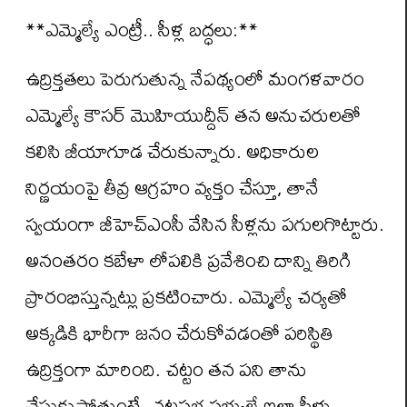
**ఎమ్మెల్యే ఎంట్రీ.. సీళ్ల బద్ధలు:**
ఉద్రిక్తతలు పెరుగుతున్న నేపథ్యంలో మంగళవారం
ఎమ్మెల్యే కౌసర్ మొహియుద్దీన్ తన అనుచరులతో
కలిసి జీయాగూడ చేరుకున్నారు. అధికారుల
నిర్ణయంపై తీవ్ర ఆగ్రహం వ్యక్తం చేస్తూ, తానే
స్వయంగా జీహెచ్‌ఎంసీ వేసిన సీళ్లను పగులగొట్టారు.
అనంతరం కబేళా లోపలికి ప్రవేశించి దాన్ని తిరిగి
ప్రారంభిస్తున్నట్లు ప్రకటించారు. ఎమ్మెల్యే చర్యతో
అక్కడికి భారీగా జనం చేరుకోవడంతో పరిస్థితి
ఉద్రిక్తంగా మారింది. చట్టం తన పని తాను
చేసుకుపోతుంటే, చట్టసభ సభ్యులే ఇలా సీళ్లు