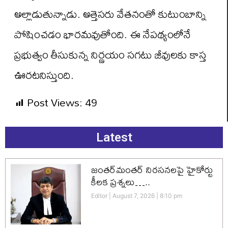
అల్లాడుతున్నాడు. అత్తెసరు వేతనంతో కుటుంబాన్ని
పోషించడం భారమవుతోంది. ఈ నేపథ్యంలోనే
ప్రభుత్వం తీసుకున్న నిర్ణయం సగటు జీవులకు కాస్త
ఊరటనిస్తుంది.
Post Views:
49
Latest
జంతర్‌మంతర్ నిరసనలపై హైకోర్టు
కీలక ప్రశ్నలు…..
Editor
August 7, 2026
8:10 pm