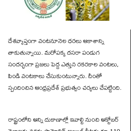
దేశవ్యాప్తంగా వంటనూనెల ధరలు ఆకాశాన్ని
తాకుతున్నాయి. మరోపక్క దసరా పండుగ
సందర్భంగా ప్రజలు పెద్ద ఎత్తున రకరకాల వంటలు,
పిండి వంటకాలు చేసుకుంటున్నారు. దీంతో
స్పందించిన ఆంధ్రప్రదేశ్ ప్రభుత్వం చర్యలు చేపట్టింది.
రాష్ట్రంలోని అన్ని దుకాణాల్లో ఇవాల్టి నుంచి అక్టోబర్
నెలాఖరు వరకు పామోలిన్‌ ఆయిల్ లీటరు రూ.110,