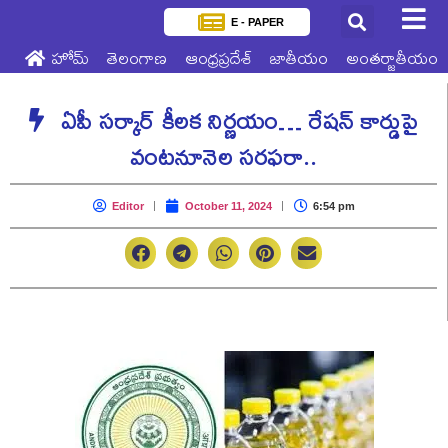
E - PAPER
హోమ్
తెలంగాణ
ఆంధ్రప్రదేశ్
జాతీయం
అంతర్జాతీయం
ఏపీ సర్కార్ కీలక నిర్ణయం… రేషన్ కార్డుపై
వంటనూనెల సరఫరా..
Editor
October 11, 2024
6:54 pm