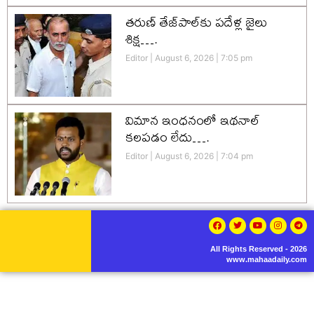
తరుణ్ తేజ్‌పాల్‌కు పదేళ్ల జైలు
శిక్ష….
Editor
August 6, 2026
7:05 pm
విమాన ఇంధనంలో ఇథనాల్
కలపడం లేదు….
Editor
August 6, 2026
7:04 pm
All Rights Reserved - 2026
www.mahaadaily.com