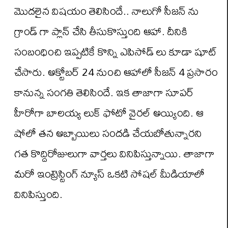
మొదలైన విషయం తెలిసిందే.. నాలుగో సీజన్ ను
గ్రాండ్ గా ప్లాన్ చేసి తీసుకొస్తుంది ఆహా. దీనికి
సంబంధించి ఇప్పటికే కొన్ని ఎపిసోడ్ లు కూడా షూట్
చేసారు. అక్టోబర్ 24 నుంచి ఆహాలో సీజన్ 4 ప్రసారం
కానున్న సంగతి తెలిసిందే. ఇక తాజాగా సూపర్
హీరోగా బాలయ్య లుక్ ఫోటో వైరల్ అయ్యింది. ఆ
షోలో తన అబ్బాయిలు సందడి చేయబోతున్నారని
గత కొద్దిరోజులుగా వార్తలు వినిపిస్తున్నాయి. తాజాగా
మరో ఇంట్రెస్టింగ్ న్యూస్ ఒకటి సోషల్ మీడియాలో
వినిపిస్తుంది.