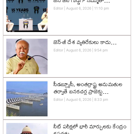
జెన్‌ జీని గుడ్డిగా నమ్ముతా…
Editor
August 6, 2026
11:10 pm
జెన్-జీ దేశ వ్యతిరేకులు కాదు…
Editor
August 6, 2026
9:54 pm
సీడబ్ల్యూసీ, అంతర్రాష్ట్ర అనుమతుల
తర్వాతే బనకచర్ల ప్రాజెక్టు…
Editor
August 6, 2026
8:33 pm
నీట్ పరీక్షలో భారీ మార్పులకు కేంద్రం
కసరత్తు….