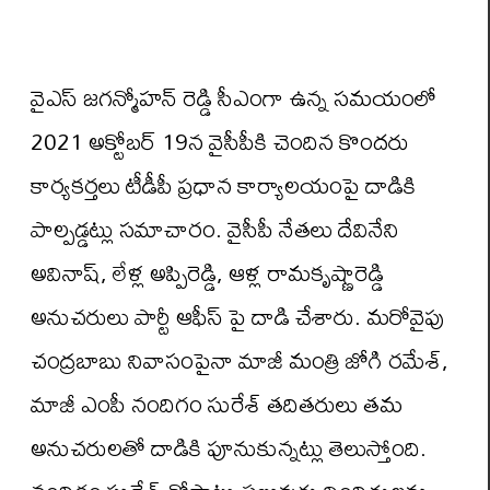
వైఎస్ జగన్మోహన్ రెడ్డి సీఎంగా ఉన్న సమయంలో
2021 అక్టోబర్‌ 19న వైసీపీకి చెందిన కొందరు
కార్యకర్తలు టీడీపీ ప్రధాన కార్యాలయంపై దాడికి
పాల్పడ్డట్లు సమాచారం. వైసీపీ నేతలు దేవినేని
అవినాష్‌, లేళ్ల అప్పిరెడ్డి, ఆళ్ల రామకృష్ణారెడ్డి
అనుచరులు పార్టీ ఆఫీస్ పై దాడి చేశారు. మరోవైపు
చంద్రబాబు నివాసంపైనా మాజీ మంత్రి జోగి రమేశ్‌,
మాజీ ఎంపీ నందిగం సురేశ్‌ తదితరులు తమ
అనుచరులతో దాడికి పూనుకున్నట్లు తెలుస్తోంది.