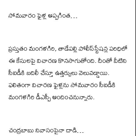
సోమవారం ఫైళ్ల అప్పగింత…
ప్రస్తుతం మంగళగిరి, తాడేపల్లి పోలీస్‌స్టేషన్ల పరిధిలో
ఈ కేసులపై విచారణ కొనసాగుతోంది. దీంతో వీటిని
సీఐడీకి బదిలీ చేస్తూ ఉత్తర్వులు వెలువడ్డాయి.
ఫలితంగా విచారణ ఫైళ్లను సోమవారం సీఐడీకి
మంగళగిరి డీఎస్పీ అందించనున్నారు.
చంద్రబాబు నివాసంపైనా దాడి…