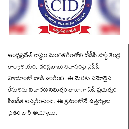
ఆంధ్రప్రదేశ్ రాష్ట్రం మంగళగిరిలోని టీడీపీ పార్టీ కేంద్ర
కార్యాలయం, చంద్రబాబు నివాసంపై వైసీపీ
హయాంలో దాడి జరిగింది. ఈ మేరకు నమోదైన
కేసులను విచారణ నిమిత్తం తాజాగా ఏపీ ప్రభుత్వం
సీఐడీకి అప్పగించింది. ఈ క్రమంలోనే ఉత్తర్వులు
సైతం జారీ అయ్యాయి.