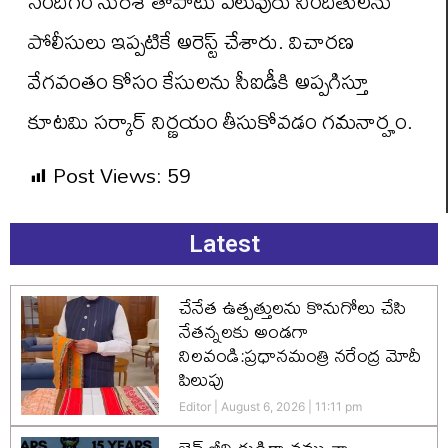
నందిగం సురేశ్‌ తోపాటు పలువురు నిందితులను
పోలీసులు ఇప్పటికే అరెస్ట్‌ చేశారు. విచారణ
వేగవంతం కోసం కేసులను సీఐడీకి అప్పగిస్తూ
కూటమి సర్కార్ నిర్ణయం తీసుకోవడం గమనార్హం.
Post Views:
59
Latest
చేనేత ఉత్పత్తులను కొనుగోలు చేసి
నేతన్నలకు అండగా
నిలవండి:ప్రధానమంత్రి నరేంద్ర మోదీ
పిలుపు
Editor
August 6, 2026
11:11 pm