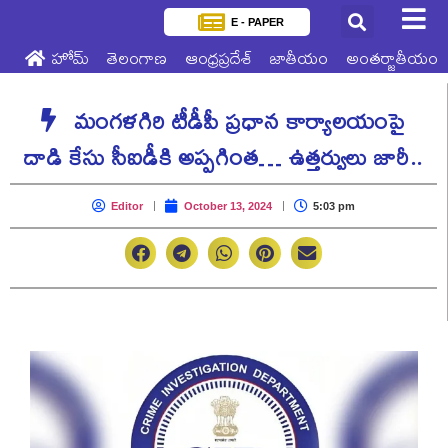
E - PAPER
హోమ్
తెలంగాణ
ఆంధ్రప్రదేశ్
జాతీయం
అంతర్జాతీయం
మంగళగిరి టీడీపీ ప్రధాన కార్యాలయంపై
దాడి కేసు సీఐడీకి అప్పగింత… ఉత్తర్వులు జారీ..
Editor
October 13, 2024
5:03 pm