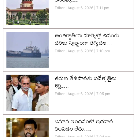
Editor
August 6, 2026
7:11 pm
అంతర్జాతీయ మార్కెట్లో చమురు
ధరలు స్వల్పంగా తగ్గుదల…
Editor
August 6, 2026
7:10 pm
తరుణ్ తేజ్‌పాల్‌కు పదేళ్ల జైలు
శిక్ష….
Editor
August 6, 2026
7:05 pm
విమాన ఇంధనంలో ఇథనాల్
కలపడం లేదు….
Editor
August 6, 2026
7:04 pm