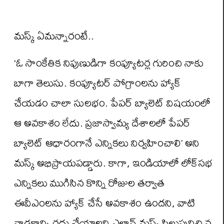
మస్క్ ఏమన్నారంటే..
‘ఓ సాంకేతిక నిపుణుడిగా కంప్యూటర్ల గురించి నాకు
బాగా తెలుసు. కంప్యూటర్ పోగ్రాంలను హ్యాక్
చేయడం చాలా సులభం. పేపర్ బ్యాలెట్ విషయంలో
ఆ అవకాశం లేదు. ప్రజాస్వామ్య దేశాలలో పేపర్
బ్యాలెట్ ఆధారంగానే ఎన్నికలు నిర్వహించాలి’ అని
మస్క్ అభిప్రాయపడ్డారు. కాగా, ఇండియాలో లోక్‌సభ
ఎన్నికలు ముగిసిన కొన్ని రోజుల తర్వాత
ఈవీఎంలను హ్యాక్ చేసే అవకాశం ఉందని, వాటి
వాడకాన్ని రద్దు చేయాలని ఎలాన్ మస్క్ పిలుపునిచ్చిన