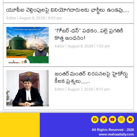
యూపీఐ చెల్లింపులపై వినియోగదారులకు ఛార్జీలు ఉండవు…
Editor
August 8, 2026
6:53 pm
“గోబర్-ధన్” పథకం..పల్లె ప్రగతికి
కొత్త ఇంధనం!
Editor
August 8, 2026
1:53 pm
జంతర్‌మంతర్ నిరసనలపై హైకోర్టు
కీలక ప్రశ్నలు…..
Editor
August 7, 2026
8:10 pm
All Rights Reserved - 2026
www.mahaadaily.com