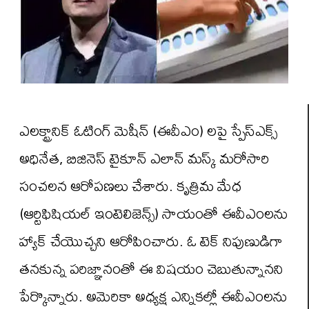
ఎలక్ట్రానిక్ ఓటింగ్ మెషీన్ (ఈవీఎం) లపై స్పేస్ఎక్స్
అధినేత, బిజినెస్ టైకూన్ ఎలాన్ మస్క్ మరోసారి
సంచలన ఆరోపణలు చేశారు. కృత్రిమ మేధ
(ఆర్టిఫిషియల్ ఇంటెలిజెన్స్) సాయంతో ఈవీఎంలను
హ్యాక్ చేయొచ్చని ఆరోపించారు. ఓ టెక్ నిపుణుడిగా
తనకున్న పరిజ్ఞానంతో ఈ విషయం చెబుతున్నానని
పేర్కొన్నారు. అమెరికా అధ్యక్ష ఎన్నికల్లో ఈవీఎంలను