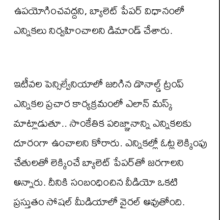
ఉపయోగించవద్దని, బ్యాలెట్ పేపర్ విధానంలో
ఎన్నికలు నిర్వహించాలని డిమాండ్ చేశారు.
ఇటీవల పెన్సిల్వేనియాలో జరిగిన డొనాల్డ్ ట్రంప్
ఎన్నికల ప్రచార కార్యక్రమంలో ఎలాన్ మస్క్
మాట్లాడుతూ.. సాంకేతిక పరిజ్ఞానాన్ని ఎన్నికలకు
దూరంగా ఉంచాలని కోరారు. ఎన్నికల్లో ఓట్ల లెక్కింపు
చేతులతో లెక్కించే బ్యాలెట్ పేపర్‌తో జరగాలని
అన్నారు. దీనికి సంబంధించిన వీడియో ఒకటి
ప్రస్తుతం సోషల్ మీడియాలో వైరల్ అవుతోంది.