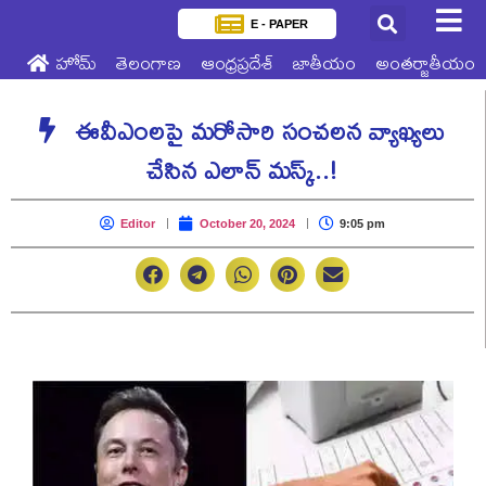
E - PAPER
హోమ్
తెలంగాణ
ఆంధ్రప్రదేశ్
జాతీయం
అంతర్జాతీయం
ఈవీఎంలపై మరోసారి సంచలన వ్యాఖ్యలు
చేసిన ఎలాన్ మస్క్..!
Editor
October 20, 2024
9:05 pm