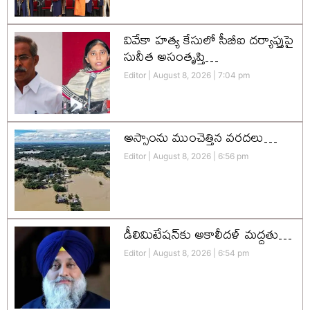
వివేకా హత్య కేసులో సీబీఐ దర్యాప్తుపై
సునీత అసంతృప్తి…
Editor
August 8, 2026
7:04 pm
అస్సాంను ముంచెత్తిన వరదలు…
Editor
August 8, 2026
6:56 pm
డీలిమిటేషన్‌కు అకాలీదళ్‌ మద్దతు…
Editor
August 8, 2026
6:54 pm