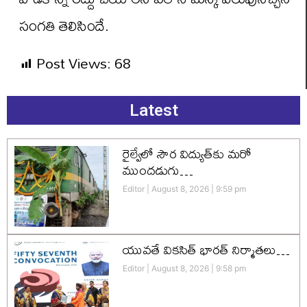
సంగతి తెలిసిందే.
Post Views:
68
Latest
రైల్వేలో సౌర విద్యుత్‌కు మరో
ముందడుగు…
Editor
August 8, 2026
9:59 pm
యువతే వికసిత్‌ భారత్‌ నిర్మాతలు…
Editor
August 8, 2026
9:58 pm