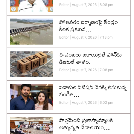
Editor
August 7, 2026
8:08 pm
పోలవరం నిర్మాణంపై కేంద్రం
కీలక ప్రకటన…
Editor
August 7, 2026
7:18 pm
ఈఎంఐలు బకాయిలైతే ఫోన్‌కు
డిజిటల్ తాళం.
Editor
August 7, 2026
7:08 pm
విడాకుల పిటిషన్ వెనక్కి తీసుకున్న
సంగీత….
Editor
August 7, 2026
6:02 pm
పార్లమెంట్ ప్రజాస్వామ్యానికి
అత్యున్నత దేవాలయం…