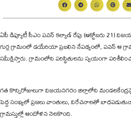
ఏపీ డిప్యూటీ సీఎం పవన్ కల్యాణ్ రేపు (అక్టోబరు 21) విజయ
గుర్ల గ్రామంలో డయేరియా ప్రబలిన నేపథ్యంలో, పవన్ ఆ గ్రామాన
సమీక్షిస్తారు. గ్రామంలోని పరిస్థితులను స్వయంగా పరిశీలిం
గత కొన్నిరోజులుగా విజయనగరం జిల్లాలోని మండలకేంద్రమ
పెద్ద సంఖ్యలో ప్రజలు వాంతులు, విరేచనాలతో బాధపడుతున
గ్రామస్తుల్లో ఆందోళన నెలకొంది.