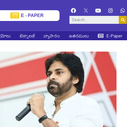
E - PAPER
ియోలు
టెక్నాలజీ
వ్యాపారం
ఇతరములు
E-Paper