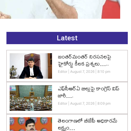
Latest
జంతర్‌మంతర్ నిరసనలపై
హైకోర్టు కీలక ప్రశ్నలు…..
Editor
August 7, 2026
8:10 pm
ఎఫ్‌సీఆర్‌ఏ బిల్లుపై కాంగ్రెస్ విప్
జారీ….
Editor
August 7, 2026
8:09 pm
తెలంగాణలో బీజేపీ అధికారమే
లక్ష్యం…