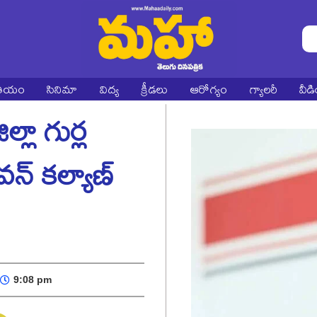
ాతీయం
సినిమా
విద్య
క్రీడలు
ఆరోగ్యం
గ్యాలరీ
వీడ
లా గుర్ల
వన్ కల్యాణ్
9:08 pm