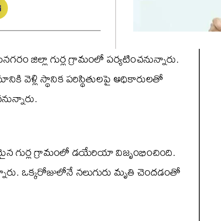
నగరం జిల్లా గుర్ల గ్రామంలో పర్యటించనున్నారు.
ికి వెళ్లి స్థానిక పరిస్థితులపై అధికారులతో
చనున్నారు.
ైన గుర్ల గ్రామంలో డయేరియా విజృంభించింది.
్నారు. ఒక్కరోజులోనే నలుగురు మృతి చెందడంతో