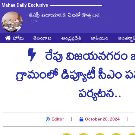
Mahaa Daily Exclusive
జీఎస్టీ ఆదాయానికి ఏఐతో కొత్త దిశ…
Editor
హోమ్
తెలంగాణ
ఆంధ్రప్రదేశ్
జాతీయం
అంతర్జ
రేపు విజయనగరం జిల్
గ్రామంలో డిప్యూటీ సీఎం ప
పర్యటన..
Editor
October 20, 2024