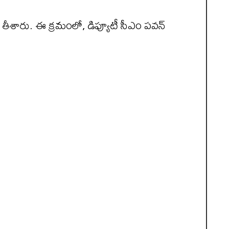
ా తీశారు. ఈ క్రమంలో, డిప్యూటీ సీఎం పవన్