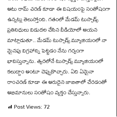
అటు రామ్ చరణ్ కూడా ఈ విషయంపై సంతోషంగా
ఉన్నట్లు తెలుస్తోంది. గతంలో మేడమ్ టుస్సాడ్స్
ప్రతినిధులు విడుదల చేసిన వీడియోలో ఆయన
మాట్లాడుతూ.. మేడమ్ టుస్సాడ్స్ మ్యూజియంలో నా
మైనపు విగ్రహాన్ని పెట్టడం నేను గర్వంగా
భావిస్తున్నాను. త్వరలోనే టుస్సాడ్స్ మ్యూజియంలో
కలుద్దాం అంటూ చెప్పుకొచ్చారు. ఏది ఏమైనా
రాంచరణ్ కూడా ఈ అరుదైన జాబితాలో చేరడంతో
అభిమానులు సంతోషం వ్యక్తం చేస్తున్నారు.
Post Views:
72