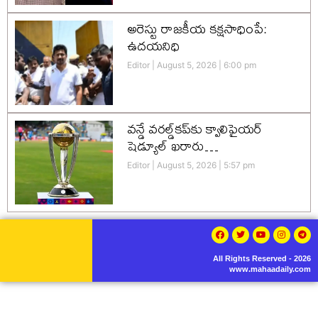
అరెస్టు రాజకీయ కక్షసాధింపే:
ఉదయనిధి
Editor
August 5, 2026
6:00 pm
వన్డే వరల్డ్‌కప్‌కు క్వాలిఫైయర్
షెడ్యూల్ ఖరారు…
Editor
August 5, 2026
5:57 pm
All Rights Reserved - 2026
www.mahaadaily.com