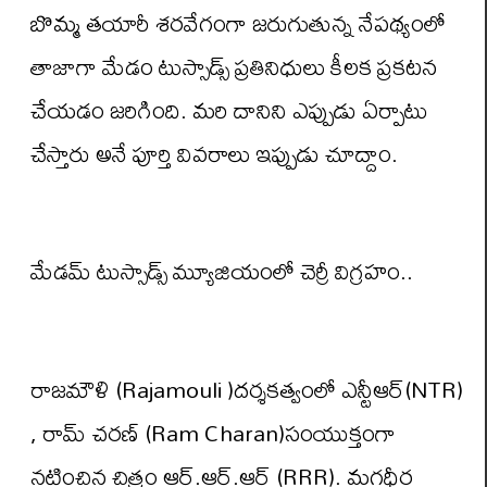
బొమ్మ తయారీ శరవేగంగా జరుగుతున్న నేపథ్యంలో
తాజాగా మేడం టుస్సాడ్స్ ప్రతినిధులు కీలక ప్రకటన
చేయడం జరిగింది. మరి దానిని ఎప్పుడు ఏర్పాటు
చేస్తారు అనే పూర్తి వివరాలు ఇప్పుడు చూద్దాం.
మేడమ్ టుస్సాడ్స్ మ్యూజియంలో చెర్రీ విగ్రహం..
రాజమౌళి (Rajamouli )దర్శకత్వంలో ఎన్టీఆర్(NTR)
, రామ్ చరణ్ (Ram Charan)సంయుక్తంగా
నటించిన చిత్రం ఆర్.ఆర్.ఆర్ (RRR). మగధీర