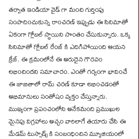
తర్వాత ఇండియా వైడ్ గా మంచి గుర్తింపు
సంపాదించుకున్న రాంచరణ్ ఇప్పుడు ఈ సినిమాతో
ఏకంగా గ్లోబల్ స్థాయిని సొంతం చేసుకున్నారు. ఒక్క
సినిమాతో గ్లోబల్ రేంజ్ కి ఎదిగిపోయింది ఆయన
క్రేజ్. ఈ క్రమంలోనే ఈ అరుదైన గౌరవం
లభించిందని సమాచారం. ఎంతో గర్వంగా భావించే
ఈ జాబితాలో రామ్ చరణ్ కూడా లభించడంతో
అభిమానులు సంతోషం వ్యక్తం చేస్తున్నారు.
ముఖ్యంగా ప్రపంచంలోని అనేకమంది ప్రముఖుల
మైనపు విగ్రహాలు అచ్చం వారిలాగే తయారు చేసి ఈ
మేడమ్ టుస్సాడ్స్ కి సంబంధించిన మ్యూజియంలో