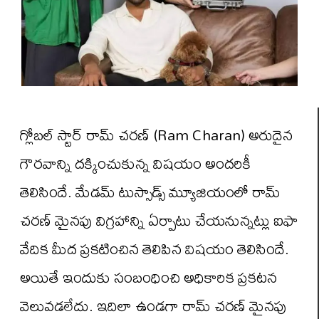
గ్లోబల్ స్టార్ రామ్ చరణ్ (Ram Charan) అరుదైన
గౌరవాన్ని దక్కించుకున్న విషయం అందరికీ
తెలిసిందే. మేడమ్ టుస్సాడ్స్ మ్యూజియంలో రామ్
చరణ్ మైనపు విగ్రహాన్ని ఏర్పాటు చేయనున్నట్లు ఐఫా
వేదిక మీద ప్రకటించిన తెలిపిన విషయం తెలిసిందే.
అయితే ఇందుకు సంబంధించి అధికారిక ప్రకటన
వెలువడలేదు. ఇదిలా ఉండగా రామ్ చరణ్ మైనపు