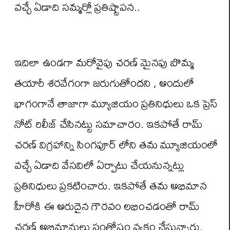
వచ్చే ఏడాది సమ్మర్లో ప్రతిష్టాపన..
ఇదిలా ఉండగా మరోవైపు చరణ్ మైనపు బొమ్మ
తయారీ శరవేగంగా జరుగుతోందని , అందులో
భాగంగానే తాజాగా మ్యూజియం ప్రతినిధులు ఒక ప్రెస్
నోట్ రిలీజ్ చేసినట్టు సమాచారం. ఇకపోతే రామ్
చరణ్ విగ్రహాన్ని సింగపూర్ లోని తమ మ్యూజియంలో
వచ్చే ఏడాది వేసవిలో ఏర్పాటు చేయనున్నట్లు
ప్రతినిధులు ప్రకటించారు. ఇకపోతే తమ అభిమాన
హీరోకి ఈ అరుదైన గౌరవం లభించడంతో రామ్
చరణ్ అభిమానులు సంతోషం వ్యక్తం చేస్తున్నారు.