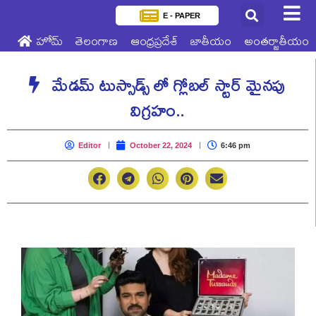
E - PAPER
హోమ్
తెలంగాణ
ఆంధ్రప్రదేశ్
జాతీయం
అంతర్జాతీయం
మేడమ్ టుస్సాడ్స్ లో గ్లోబల్ స్టార్ మైనపు
విగ్రహం..
Editor
October 22, 2024
6:46 pm