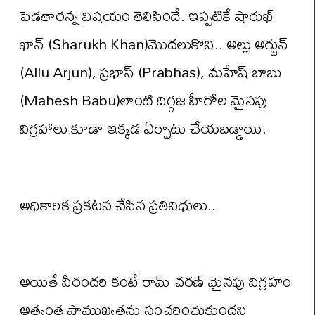
పెడతారన్న విషయం తెలిసిందే. ఇప్పటికే షారుఖ్
ఖాన్ (Sharukh Khan)మొదలుకొని.. అల్లు అర్జున్
(Allu Arjun), ప్రభాస్ (Prabhas), మహేష్ బాబు
(Mahesh Babu)లాంటి దిగ్గజ హీరోల మైనపు
విగ్రహాలు కూడా ఇక్కడ ఏర్పాటు చేయబడ్డాయి.
అధికారిక ప్రకటన చేసిన ప్రతినిధులు..
అయితే వీరందరి కంటే రామ్ చరణ్ మైనపు విగ్రహం
అత్యంత ప్రాముఖ్యతను సంచరించుకుందని