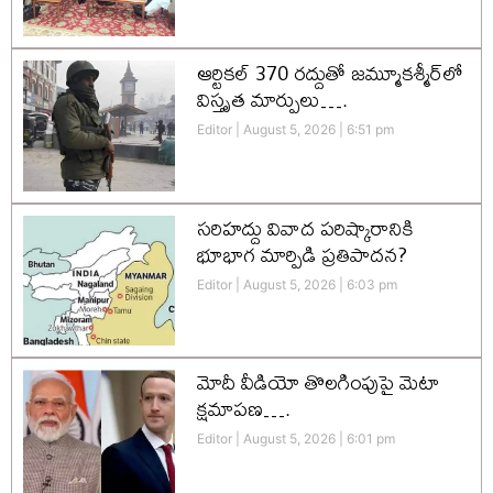
ఆర్టికల్ 370 రద్దుతో జమ్మూకశ్మీర్‌లో
విస్తృత మార్పులు….
Editor
August 5, 2026
6:51 pm
సరిహద్దు వివాద పరిష్కారానికి
భూభాగ మార్పిడి ప్రతిపాదన?
Editor
August 5, 2026
6:03 pm
మోదీ వీడియో తొలగింపుపై మెటా
క్షమాపణ….
Editor
August 5, 2026
6:01 pm