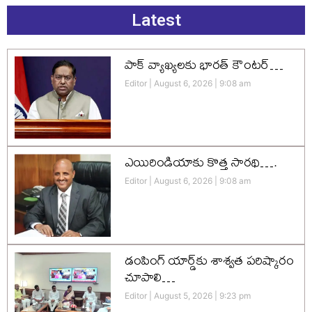
Latest
పాక్ వ్యాఖ్యలకు భారత్ కౌంటర్…
Editor
August 6, 2026
9:08 am
ఎయిరిండియాకు కొత్త సారథి….
Editor
August 6, 2026
9:08 am
డంపింగ్ యార్డ్‌కు శాశ్వత పరిష్కారం
చూపాలి…
Editor
August 5, 2026
9:23 pm