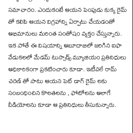
సమాచారం. ఎందుకంటే ఆయన పెంపుడు కుక్క రైమ్
తో కలిపి ఆయన విగ్రహాన్ని ఏర్పాటు చేయడంతో
అభిమానులు మరింత సంతోషం వ్యక్తం చేస్తున్నారు.
ఇక పోతే ఈ విషయాన్ని అబూదాబిలో జరిగిన ఐఫా
వేడుకలలో మేడమ్ టుస్సాడ్స్ మ్యూజియం ప్రతినిధులు
అధికారికంగా ప్రకటించారు కూడా. ఇటీవలే రామ్
చరణ్ తో పాటు ఆయన పెట్ డాగ్ రైమ్ లకు
సంబంధించిన కొలతలను , ఫోటోలను అలాగే
వీడియోలను కూడా ఆ ప్రతినిధులు తీసుకున్నారు.