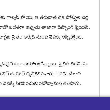
 గాల్వన్ లోయ, ఆ తరువాత చెక్ పోస్టుల వద్ద
మూడో విడతగా ఇప్పుడు తాజాగా డెస్పాంగ్ ప్లెయిన్,
ిని సైతం అక్కడి నుంచి వెనక్కి రప్పిస్తోంది.
్కడ క్రమంగా నెలకొంటోన్నాయి. సైనిక తరలింపు
ిధి లిన్ జియాన్ ధృవీకరించారు. రెండు దేశాల
వెనక్కి పిలిపించుకుంటోన్నామని తెలిపారు.