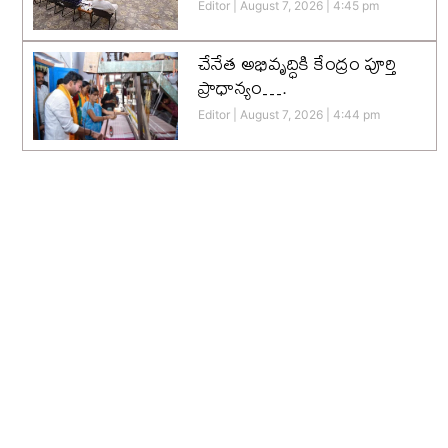
Editor
August 7, 2026
4:45 pm
చేనేత అభివృద్ధికి కేంద్రం పూర్తి
ప్రాధాన్యం….
Editor
August 7, 2026
4:44 pm