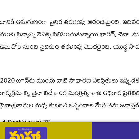
దానికి అనుగుణంగా సైనిక తరలింపు ఆరంభమైంది. ఇదివరకు
నుంచి సైన్యాన్ని వెనక్కి పిలిపించుకున్నాయి భారత్, చైనా. 
డెమ్‌చోక్ నుంచి సైనికుల తరలింపు మొదలైంది. యుద్ధ సామాగ్ర
2020 జూన్‌కు ముందు నాటి సాధారణ పరిస్థితులు ఇప్పుడక
కార్యక్రమాన్ని చైనా విదేశాంగ మంత్రత్వ శాఖ అధికార ప్రతిన
సైన్యాధికారుల మధ్య కుదిరిన ఒప్పందాల మేర తమ జవాన్లను 
Post Views:
75