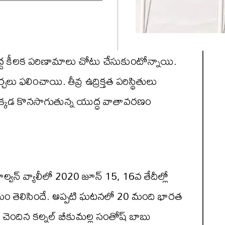
వద్ద కీలక పరిణామాలు చోటు చేసుకుంటోన్నాయి.
ఫలించాయి. తీవ్ర ఉద్రిక్తత పరిస్థితులు
 ఇక్కడ కొనసాగుతున్న యుద్ధ వాతావరణం
ల్వన్ వ్యాలీలో 2020 జూన్ 15, 16వ తేదీల్లో
షయం తెలిసిందే. అప్పటి ఘటనలో 20 మంది భారత
చెందిన కల్నల్ బీకుమల్ల సంతోష్ బాబు