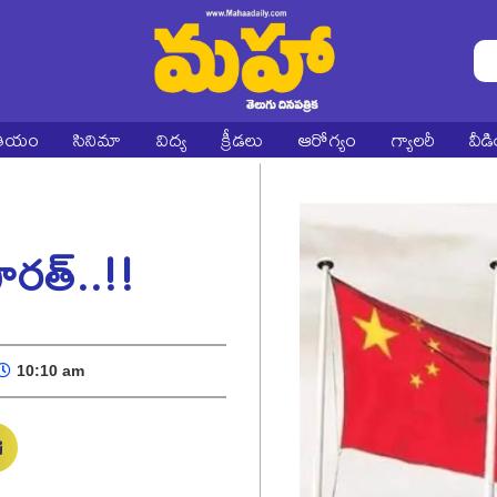
ాతీయం
సినిమా
విద్య
క్రీడలు
ఆరోగ్యం
గ్యాలరీ
వీడ
ారత్..!!
10:10 am