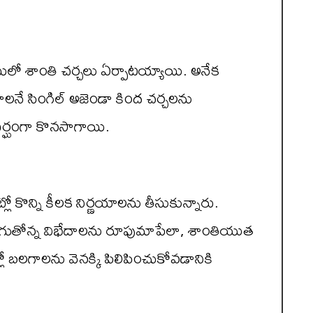
ాయిలో శాంతి చర్చలు ఏర్పాటయ్యాయి. అనేక
ాలనే సింగిల్ అజెండా కింద చర్చలను
దీర్ఘంగా కొనసాగాయి.
ట్లో కొన్ని కీలక నిర్ణయాలను తీసుకున్నారు.
సాగుతోన్న విభేదాలను రూపుమాపేలా, శాంతియుత
బలగాలను వెనక్కి పిలిపించుకోవడానికి