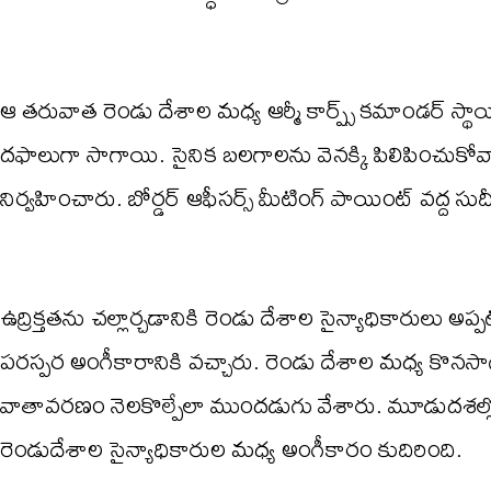
ఆ తరువాత రెండు దేశాల మధ్య ఆర్మీ కార్ప్స్ కమాండర్ స్థ
దఫాలుగా సాగాయి. సైనిక బలగాలను వెనక్కి పిలిపించుకోవ
నిర్వహించారు. బోర్డర్ ఆఫీసర్స్ మీటింగ్ పాయింట్ వద్ద సు
ఉద్రిక్తతను చల్లార్చడానికి రెండు దేశాల సైన్యాధికారులు అప్ప
పరస్పర అంగీకారానికి వచ్చారు. రెండు దేశాల మధ్య కొన
వాతావరణం నెలకొల్పేలా ముందడుగు వేశారు. మూడుదశల్లో 
రెండుదేశాల సైన్యాధికారుల మధ్య అంగీకారం కుదిరింది.