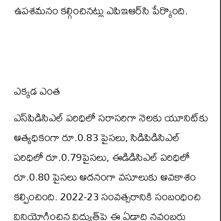
ఉపశమనం కల్గించినట్లు ఎపిఇఆర్‌సి పేర్కొంది.
ఎక్కడ ఎంత
ఎస్‌పిడిసిఎల్‌ పరిధిలో సరాసరిగా నెలకు యూనిట్‌కు
అత్యధికంగా రూ.0.83 పైసలు, సిడిపిడిసిఎల్‌
పరిధిలో రూ.0.79పైసలు, ఈడిడిసిఎల్‌ పరిధిలో
రూ.0.80 పైసలు అదనంగా వసూలుకు అవకాశం
కల్పించింది. 2022-23 సంవత్సరానికి సంబంధించి
వినియోగించిన విద్యుత్‌పై ఈ ఏడాది నవంబరు