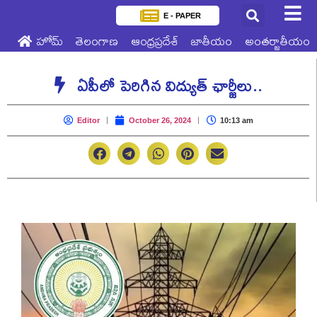
E - PAPER
హోమ్
తెలంగాణ
ఆంధ్రప్రదేశ్
జాతీయం
అంతర్జాతీయం
ఏపీలో పెరిగిన విద్యుత్ ఛార్జీలు..
Editor
October 26, 2024
10:13 am