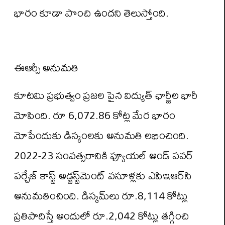
భారం కూడా పొంచి ఉందని తెలుస్తోంది.
ఈఆర్సీ అనుమతి
కూటమి ప్రభుత్వం ప్రజల పైన విద్యుత్ ఛార్జీల భారీ
మోపింది. రూ 6,072.86 కోట్ల మేర భారం
మోపేందుకు డిస్కంలకు అనుమతి లభించింది.
2022-23 సంవత్సరానికి ఫ్యూయల్‌ అండ్‌ పవర్‌
పర్చేజ్‌ కాస్ట్‌ అడ్జస్ట్‌మెంట్‌ వసూళ్లకు ఎపిఇఆర్‌సి
అనుమతించింది. డిస్కమ్‌లు రూ.8,114 కోట్లు
ప్రతిపాదిస్తే అందులో రూ.2,042 కోట్లు తగ్గించి