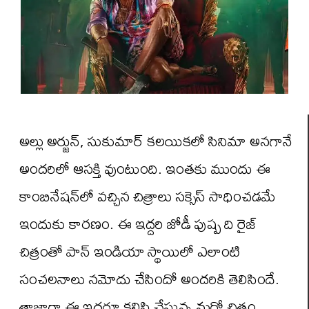
అల్లు అర్జున్‌, సుకుమార్‌ కలయికలో సినిమా అనగానే
అందరిలో ఆసక్తి వుంటుంది. ఇంతకు ముందు ఈ
కాంబినేషన్‌లో వచ్చిన చిత్రాలు సక్సెస్‌ సాధించడమే
ఇందుకు కారణం. ఈ ఇద్దరి జోడీ పుష్ప ది రైజ్‌
చిత్రంతో పాన్‌ ఇండియా స్థాయిలో ఎలాంటి
సంచలనాలు నమోదు చేసిందో అందరికి తెలిసిందే.
తాజాగా ఈ ఇద్దరూ కలిసి చేస్తున్న మరో చిత్రం