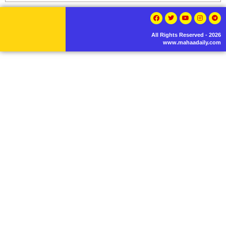
All Rights Reserved - 2026
www.mahaadaily.com