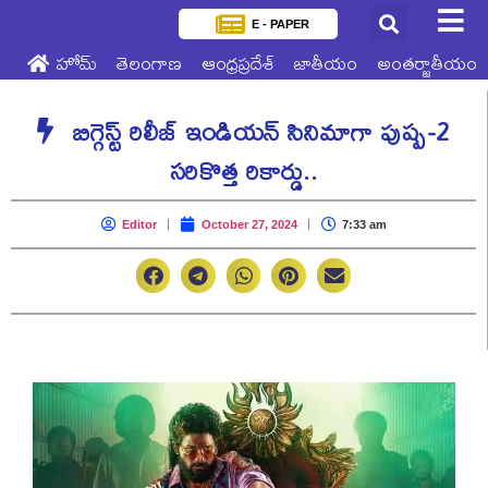
E - PAPER
హోమ్
తెలంగాణ
ఆంధ్రప్రదేశ్
జాతీయం
అంతర్జాతీయం
బిగ్గెస్ట్‌ రిలీజ్‌ ఇండియన్‌ సినిమాగా పుష్ప-2
సరికొత్త రికార్డు..
Editor
October 27, 2024
7:33 am