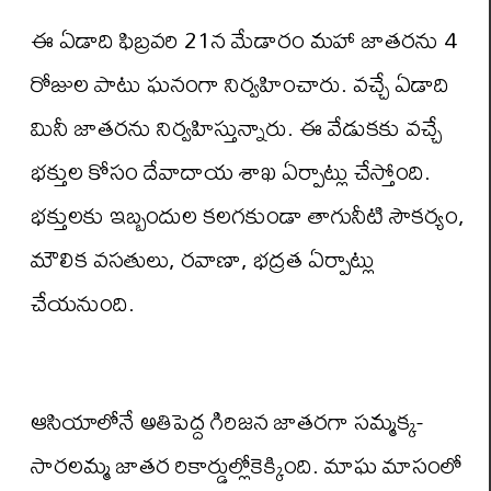
ఈ ఏడాది ఫిబ్రవరి 21న మేడారం మహా జాతరను 4
రోజుల పాటు ఘనంగా నిర్వహించారు. వచ్చే ఏడాది
మినీ జాతరను నిర్వహిస్తున్నారు. ఈ వేడుకకు వచ్చే
భక్తుల కోసం దేవాదాయ శాఖ ఏర్పాట్లు చేస్తోంది.
భక్తులకు ఇబ్బందుల కలగకుండా తాగునీటి సౌకర్యం,
మౌలిక వసతులు, రవాణా, భద్రత ఏర్పాట్లు
చేయనుంది.
ఆసియాలోనే అతిపెద్ద గిరిజన జాతరగా సమ్మక్క-
సారలమ్మ జాతర రికార్డుల్లోకెక్కింది. మాఘ మాసంలో