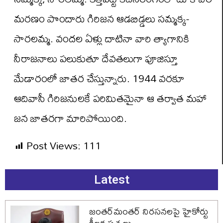
మరణం పొందారు గిరిజన ఆడబిడ్డలు సమ్మక్క-
సారలమ్మ. వందల ఏళ్లు దాటినా వారి త్యాగానికి
నీరాజనాలు పలుకుతూ దేవతలుగా పూజిస్తూ
మేడారంలో జాతర చేస్తున్నారు. 1944 వరకూ
ఆదివాసీ గిరిజనులకే పరిమితమైనా ఆ తర్వాత మహా
జన జాతరగా మారిపోయింది.
Post Views:
111
Latest
జంతర్‌మంతర్ నిరసనలపై హైకోర్టు