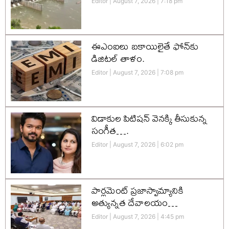
Editor
August 7, 2026
7:18 pm
ఈఎంఐలు బకాయిలైతే ఫోన్‌కు
డిజిటల్ తాళం.
Editor
August 7, 2026
7:08 pm
విడాకుల పిటిషన్ వెనక్కి తీసుకున్న
సంగీత….
Editor
August 7, 2026
6:02 pm
పార్లమెంట్ ప్రజాస్వామ్యానికి
అత్యున్నత దేవాలయం…
Editor
August 7, 2026
4:45 pm