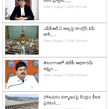
కీలక ప్రశ్నలు…..
Editor
August 7, 2026
8:10 pm
ఎఫ్‌సీఆర్‌ఏ బిల్లుపై కాంగ్రెస్ విప్
జారీ….
Editor
August 7, 2026
8:09 pm
తెలంగాణలో బీజేపీ అధికారమే
లక్ష్యం…
Editor
August 7, 2026
8:08 pm
పోలవరం నిర్మాణంపై కేంద్రం కీలక
ప్రకటన…