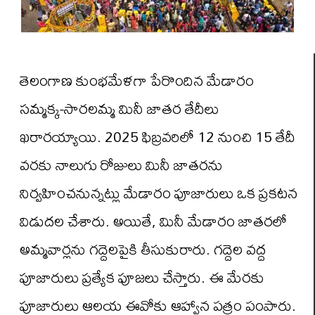
తెలంగాణ కుంభమేళగా పేరొందిన మేడారం
సమ్మక్క-సారలమ్మ మినీ జాతర తేదీలు
ఖరారయ్యాయి. 2025 ఫిబ్రవరిలో 12 నుంచి 15 తేదీ
వరకు నాలుగు రోజులు మినీ జాతరను
నిర్వహించనున్నట్లు మేడారం పూజారులు ఒక ప్రకటన
విడుదల చేశారు. అయితే, మినీ మేడారం జాతరలో
అమ్మవార్లను గద్దెలపైకి తీసుకురారు. గద్దెల వద్ద
పూజారులు ప్రత్యేక పూజలు చేస్తారు. ఈ మేరకు
పూజారులు ఆలయ ఈవోకు ఆహ్వాన పత్రం పంపారు.