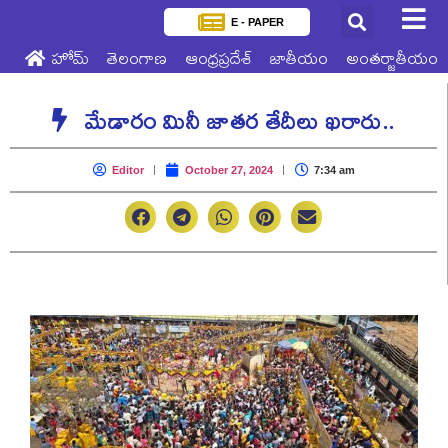
E - PAPER
హోమ్
తెలంగాణ
ఆంధ్రప్రదేశ్
జాతీయం
అంతర్జాతీయం
మేడారం మినీ జాతర తేదీలు ఖరారు..
Editor
October 27, 2024
7:34 am