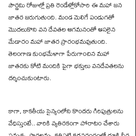
పౌర్ణమి రోజుల్లో ప్రతి రెండేళ్లోకోసారి ఈ మహా జన
జాతర జరుగుతుంది. మండ మెలిగే పండుగతో
మొదలుకొని వన దేవతల ఆగమనంతో అసలైన
మేడారం మహా జాతర ప్రారంభమవుతుంది.
తెలంగాణ కుంభమేళాగా పేరుగాంచిన మహా
జాతరకు కోటి మందికి పైగా భక్తులు వనదేవతలను
దర్శించుకుంటారు.
కాగా, కాకతీయ సైన్యంలోని కొందరు గిరిపుత్రులను
వేధిస్తుంటే.. వారికి వ్యతిరకంగా పోరాటం చేశారు
సమ్మక్క, సారలమ్మ. కత్తిపట్టి కదనరంగంలో దూకి వీర