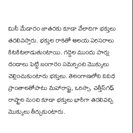
మినీ మేడారం జాతరకు కూడా వేలాదిగా భక్తులు
తరలివస్తారు. భక్తుల రాకతో ఆలయ పరిసరాలు
కిటకిటలాడుతుంటాయి. గద్దెల ముందు పొర్లు
దండాలు పెట్టి బంగారం సమర్పించి మొక్కులు
చెల్లించుకుంటారు భక్తులు. తెలంగాణలోని వివిధ
ప్రాంతాలతోపాటు మహారాష్ట్ర, ఒరిస్సా, చత్తీస్‌గఢ్
రాష్ట్రాల నుంచి కూడా భక్తులు భారీగా తరలివచ్చి
మొక్కులు తీర్చుకుంటారు.