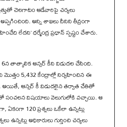
ష్యత్తుతో చెలగాటం ఆడేవారిపై చర్యలు
ప్పగించింది. అన్ని శాఖలు దీనిని తీవ్రంగా
 లేదని’ ధర్మేంద్ర ప్రధాన్ స్పష్టం చేశారు.
 6న తాత్కాలిక ఆన్సర్ కీని విడుదల చేసింది.
 మొత్తం 5,432 కేంద్రాల్లో నిర్వహించిన ఈ
 అయితే, ఆన్సర్ కీ విడుదలైన తర్వాత చేతితో
వడంతో సంచలన విషయాలు వెలుగులోకి వచ్చాయి. ఆ
ూడగా, ఏకంగా 120 ప్రశ్నలు ఒకేలా ఉన్నట్లు
నలు ఉన్నట్లు అధికారులు గుర్తించి చర్యలు