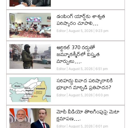
డంపింగ్ యార్డ్‌కు శాశ్వత
పరిష్కారం చూపాలి…
Editor
August 5, 2026
9:23 pm
ఆర్టికల్ 370 రద్దుతో
జమ్మూకశ్మీర్‌లో విస్తృత
మార్పులు….
Editor
August 5, 2026
6:51 pm
సరిహద్దు వివాద పరిష్కారానికి
భూభాగ మార్పిడి ప్రతిపాదన?
Editor
August 5, 2026
6:03 pm
మోదీ వీడియో తొలగింపుపై మెటా
క్షమాపణ….
Editor
August 5, 2026
6:01 pm