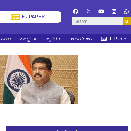
E - PAPER
ియోలు
టెక్నాలజీ
వ్యాపారం
ఇతరములు
E-Paper