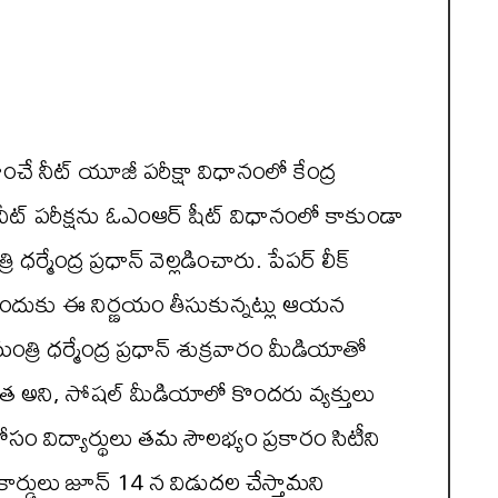
్వహించే నీట్ యూజీ పరీక్షా విధానంలో కేంద్ర
చి నీట్ పరీక్షను ఓఎంఆర్ షీట్ విధానంలో కాకుండా
ి ధర్మేంద్ర ప్రధాన్ వెల్లడించారు. పేపర్ లీక్
ంచేందుకు ఈ నిర్ణయం తీసుకున్నట్లు ఆయన
మంత్రి ధర్మేంద్ర ప్రధాన్ శుక్రవారం మీడియాతో
ాన్యత అని, సోషల్ మీడియాలో కొందరు వ్యక్తులు
ోసం విద్యార్థులు తమ సౌలభ్యం ప్రకారం సిటీని
ర్డులు జూన్ 14 న విడుదల చేస్తామని