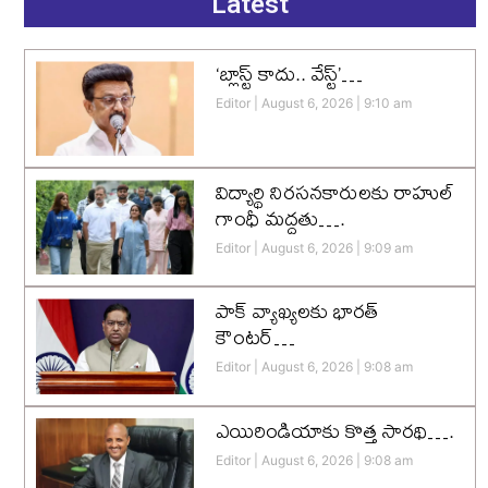
Latest
‘బ్లాస్ట్ కాదు.. వేస్ట్’…
Editor
August 6, 2026
9:10 am
విద్యార్థి నిరసనకారులకు రాహుల్
గాంధీ మద్దతు….
Editor
August 6, 2026
9:09 am
పాక్ వ్యాఖ్యలకు భారత్
కౌంటర్…
Editor
August 6, 2026
9:08 am
ఎయిరిండియాకు కొత్త సారథి….
Editor
August 6, 2026
9:08 am