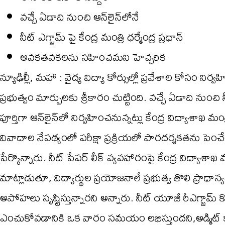
వచ్చే ఏడాది నుంచి ఆన్‌లైన్‌లోనే
నీట్ ఎగ్జామ్ పై కేంద్ర మంత్రి ధర్మేంద్ర ప్రధాన్
అవకతవకలను సహించమని హెచ్చరిక
న్యూఢిల్లీ, మహా : వైద్య విద్యా కోర్సుల్లో ప్రవేశాల కోసం నిర
ప్రభుత్వం మార్పులకు శ్రీకారం చుట్టింది. వచ్చే ఏడాది నుం
పూర్తిగా ఆన్‌లైన్‌లో నిర్వహించనున్నట్లు కేంద్ర విద్యాశాఖ మంత్ర
వివాదాల నేపథ్యంలో పరీక్షా ప్రక్రియలో పారదర్శకతను పె
పేర్కొన్నారు. నీట్ పేపర్ లీక్ వ్యవహారంపై కేంద్ర విద్యాశాఖ 
మాట్లాడుతూ, విద్యార్థుల ప్రయోజనాలే ప్రభుత్వ తొలి ప్రాధ
అపోహలు సృష్టిస్తున్నారని అన్నారు. నీట్ యూజీ రీఎగ్జామ్ క
ఎంచుకోవడానికి ఒక వారం సమయం లభిస్తుందని,అడ్మిట్ కా