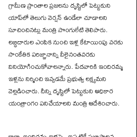
గ్రామీణ ప్రాంతాల ప్రజలను దృష్టిలో పెట్టుకుని
యాప్‌లో తెలుగు వెర్షన్ ఉండేలా చూడాలని
సూచించినట్లు మంత్రి పొంగులేటి తెలిపారు.
లబ్ధిదారుల ఎంపిక నుంచి ఇళ్ల కేటాయింపు వరకు
సాంకేతిక పరిజ్ఞానాన్ని వీలైనంతవరకు
వినియోగించుకోవాలన్నారు. పేదవారికి ఇందిరమ్మ
ఇళ్లను నిర్మించి ఇవ్వడమే ప్రభుత్వ లక్ష్యమని
వెల్లడించారు. దీన్ని దృష్టిలో పెట్టుకుని అధికార
యంత్రాంగం పనిచేయాలని మంత్రి ఆదేశించారు.
కాగా, ఇందిరమ్మ ఇళ్లపై.. ఇప్పటికే ప్రజాపాలన