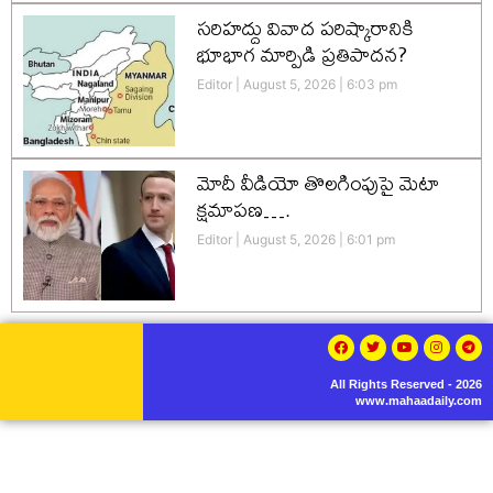
సరిహద్దు వివాద పరిష్కారానికి
భూభాగ మార్పిడి ప్రతిపాదన?
Editor
August 5, 2026
6:03 pm
మోదీ వీడియో తొలగింపుపై మెటా
క్షమాపణ….
Editor
August 5, 2026
6:01 pm
All Rights Reserved - 2026
www.mahaadaily.com