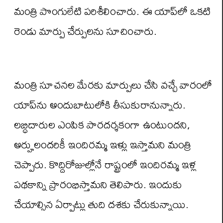
మంత్రి పొంగులేటి పరిశీలించారు. ఈ యాప్‌లో ఒకటి
రెండు మార్పు చేర్పులను సూచించారు.
మంత్రి సూచనల మేరకు మార్పులు చేసి వచ్చే వారంలో
యాప్‌ను అందుబాటులోకి తీసుకురానున్నారు.
లబ్ధిదారుల ఎంపిక పారదర్శకంగా ఉంటుందని,
అర్హులందరికీ ఇందిరమ్మ ఇళ్లు ఇస్తామని మంత్రి
చెప్పారు. కొద్దిరోజుల్లోనే రాష్ట్రంలో ఇందిరమ్మ ఇళ్ల
పథకాన్ని ప్రారంభిస్తామని తెలిపారు. ఇందుకు
చేయాల్సిన ఏర్పాట్లు తుది దశకు చేరుకున్నాయి.