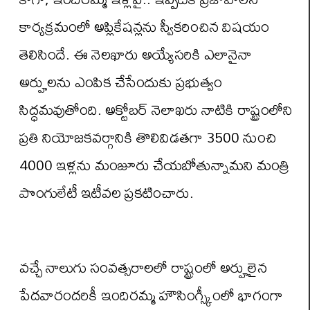
కార్యక్రమంలో అప్లికేషన్లను స్వీకరించిన విషయం
తెలిసిందే. ఈ నెలఖారు అయ్యేసరికి ఎలానైనా
అర్హులను ఎంపిక చేసేందుకు ప్రభుత్వం
సిద్ధమవుతోంది. అక్టోబర్ నెలాఖరు నాటికి రాష్ట్రంలోని
ప్రతి నియోజ‌క‌వ‌ర్గానికి తొలివిడ‌తగా 3500 నుంచి
4000 ఇళ్లను మంజూరు చేయ‌బోతున్నామ‌ని మంత్రి
పొంగులేటీ ఇటీవల ప్రకటించారు.
వ‌చ్చే నాలుగు సంవ‌త్సరాల‌లో రాష్ట్రంలో అర్హులైన
పేద‌వారంద‌రికీ ఇందిరమ్మ హౌసింగ్స్కీంలో భాగంగా