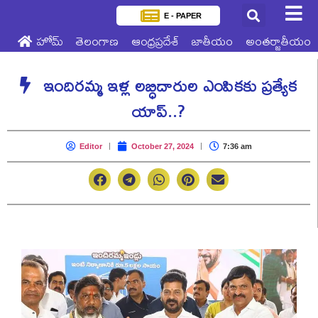
E - PAPER
హోమ్
తెలంగాణ
ఆంధ్రప్రదేశ్
జాతీయం
అంతర్జాతీయం
ఇందిరమ్మ ఇళ్ల లబ్ధిదారుల ఎంపికకు ప్రత్యేక
యాప్..?
Editor
October 27, 2024
7:36 am