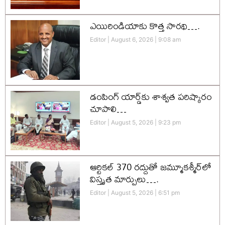
ఎయిరిండియాకు కొత్త సారథి….
Editor
August 6, 2026
9:08 am
డంపింగ్ యార్డ్‌కు శాశ్వత పరిష్కారం
చూపాలి…
Editor
August 5, 2026
9:23 pm
ఆర్టికల్ 370 రద్దుతో జమ్మూకశ్మీర్‌లో
విస్తృత మార్పులు….
Editor
August 5, 2026
6:51 pm