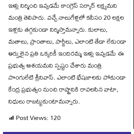
ఇళ్లు నిర్మించి ఇవ్వడ‌మే కాంగ్రెస్ సర్కార్ లక్ష్యమ‌ని
మంత్రి తెలిపారు. వచ్చే నాలుగేళ్లలో కనీసం 20 ల‌క్షల
ఇళ్లకు త‌గ్గకుండా నిర్మిస్తామ‌న్నారు. కులాలు,
మ‌తాలు, ప్రాంతాలు, పార్టీలు, ఎలాంటి తేడా లేకుండా
అర్హులైన ప్రతి ఒక్కరికీ ఇందిర‌మ్మ ఇళ్లు ఇవ్వడ‌మే ఈ
ప్రభుత్వ ఆశ‌య‌మ‌ని స్పష్టం చేశారు మంత్రి
పొంగులేటి శ్రీనివాస్. ఎలాంటి భేష‌జాల‌కు పోకుండా
కేంద్ర ప్రభుత్వం నుంచి రాష్ట్రానికి రావ‌ల‌సిన వాటా,
నిధులు రాబట్టుకుంటామన్నారు.
Post Views:
120