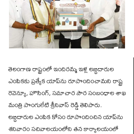
తెలంగాణ రాష్ట్రంలో ఇందిరమ్మ ఇళ్ల లబ్ధిదారుల
ఎంపికకు ప్రత్యేక యాప్‌ను రూపొందించామని రాష్ట్ర
రెవెన్యూ, హౌసింగ్, సమాచార పౌర సంబంధాల శాఖ
మంత్రి పొంగులేటి శ్రీనివాస్ రెడ్డి తెలిపారు.
లబ్ధిదారుల ఎంపిక కోసం రూపొందించిన యాప్‌ను
శనివారం సచివాలయంలోని తన కార్యాలయంలో