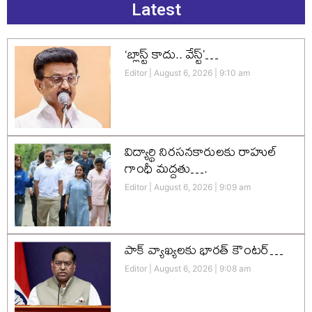
Latest
‘బ్లాస్ట్ కాదు.. వేస్ట్’…
Editor
August 6, 2026
9:10 am
విద్యార్థి నిరసనకారులకు రాహుల్
గాంధీ మద్దతు….
Editor
August 6, 2026
9:09 am
పాక్ వ్యాఖ్యలకు భారత్ కౌంటర్…
Editor
August 6, 2026
9:08 am