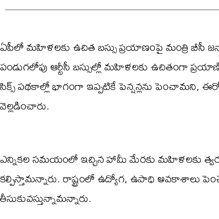
ఏపీలో మహిళలకు ఉచిత బస్సు ప్రయాణంపై మంత్రి బీసీ జనార్దన
పండుగలోపు ఆర్టీసీ బస్సుల్లో మహిళలకు ఉచితంగా ప్రయాణిం
సిక్స్ పథకాల్లో భాగంగా ఇప్పటికే పెన్షన్లను పెంచామని, ఈ
వెల్లడించారు.
ఎన్నికల సమయంలో ఇచ్చిన హామీ మేరకు మహిళలకు త్వరల
కల్పిస్తామన్నారు. రాష్ట్రంలో ఉద్యోగ, ఉపాధి అవకాశాలు పె
తీసుకువస్తున్నామన్నారు.