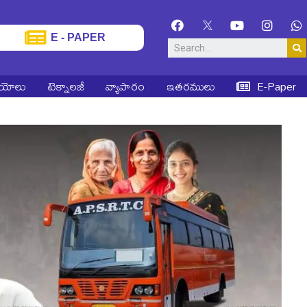
E - PAPER
ియోలు
టెక్నాలజీ
వ్యాపారం
ఇతరములు
E-Paper