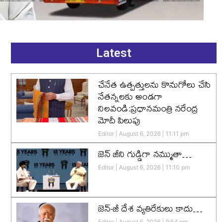
Latest
చేనేత ఉత్పత్తులను కొనుగోలు చేసి
నేతన్నలకు అండగా
నిలవండి:ప్రధానమంత్రి నరేంద్ర
మోదీ పిలుపు
Editor
August 6, 2026
11:11 pm
జెన్‌ జీని గుడ్డిగా నమ్ముతా…
Editor
August 6, 2026
11:10 pm
జెన్-జీ దేశ వ్యతిరేకులు కాదు…
Editor
August 6, 2026
9:54 pm