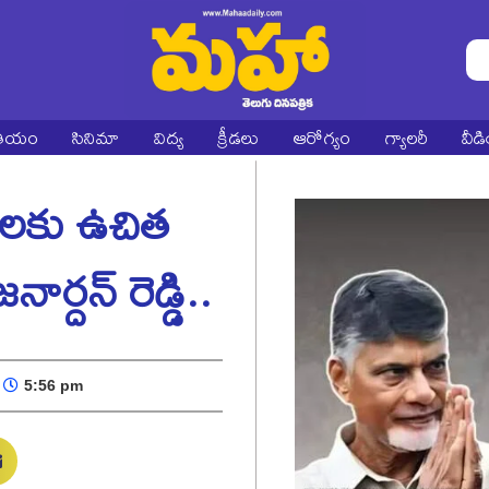
ాతీయం
సినిమా
విద్య
క్రీడలు
ఆరోగ్యం
గ్యాలరీ
వీడ
లకు ఉచిత
ర్దన్ రెడ్డి..
5:56 pm