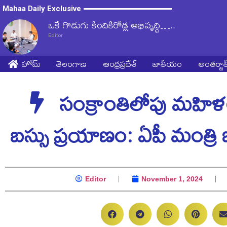
Mahaa Daily Exclusive
ఒకే గొడుగు కిందికిరోడ్ల అభివృద్ధి…..
Editor
హోమ్
తెలంగాణ
ఆంధ్రప్రదేశ్
జాతీయం
అంతర్జ
సంక్రాంతిలోపు మహిళ
బస్సు ప్రయాణం: ఏపీ మంత్రి జనా
Editor
November 1, 2024