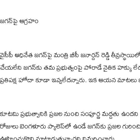
జగన్‌పై ఆగ్రహం
వైసీపీ అధినేత జగన్‌పై మంత్రి బీసీ జనార్దన్ రెడ్డి తీవ్రస్థాయ
చేయలేని జగన్‌కు తమ ప్రభుత్వంపై పోరాడే నైతిక హక్కు లే
ప్రతిపక్ష హోదా కూడా ఇవ్వలేదన్నారు. ఇక ఆయన మాటలు 
కూటమి ప్రభుత్వానికి ప్రజల నుంచి సంపూర్ణ మద్దతు ఉందని
రోజులు బెంగళూరు ప్యాలెస్‌లో ఉండే జగన్‌కు ప్రజల గురిం
ఊహించుకొని మాట్లాడుతున్నారని విమర్శించారు.