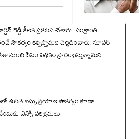
్ రెడ్డి కీలక ప్రకటన చేశారు. సంక్రాంతి
చే సౌకర్యం కల్పిస్తామని వెల్లడించారు. సూపర్
రోజు నుంచి దీపం పథకం ప్రారంభిస్తున్నామని
ో ఉచిత బస్సు ప్రయాణ సౌకర్యం కూడా
ంచేందుకు ఎన్నో పరిశ్రమలు