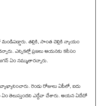
ిలో మండిపడ్డారు. తల్లికి, సొంత చెల్లికి న్యాయం
దన్నారు. ఎన్నికల్లో ప్రజలు ఆయనకు కనీసం
జగన్ ఏం నమ్ముతారన్నారు.
 వ్యాఖ్యానించారు. రెండు రోజులు ఏపీలో, ఐదు
చి ఏం తెలుస్తుందని ఎద్దేవా చేశారు. ఆయన ఏదేదో