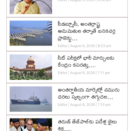
సీడబ్ల్యూసీ, అంతర్రాష్ట్ర
అనుమతుల తర్వాతే బనకచర్ల
ప్రాజెక్టు…
Editor
August 6, 2026
8:33 pm
నీట్ పరీక్షలో భారీ మార్పులకు
కేంద్రం కసరత్తు….
Editor
August 6, 2026
7:11 pm
అంతర్జాతీయ మార్కెట్లో చమురు
ధరలు స్వల్పంగా తగ్గుదల…
Editor
August 6, 2026
7:10 pm
తరుణ్ తేజ్‌పాల్‌కు పదేళ్ల జైలు
శిక్ష….