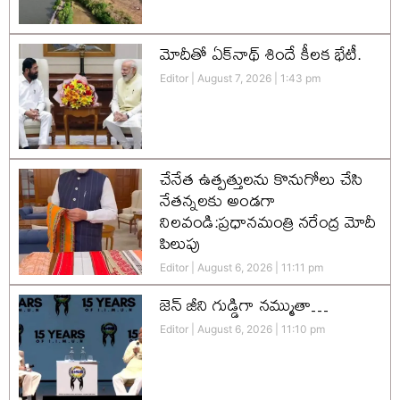
మోదీతో ఏక్‌నాథ్ శిందే కీలక భేటీ.
Editor
August 7, 2026
1:43 pm
చేనేత ఉత్పత్తులను కొనుగోలు చేసి
నేతన్నలకు అండగా
నిలవండి:ప్రధానమంత్రి నరేంద్ర మోదీ
పిలుపు
Editor
August 6, 2026
11:11 pm
జెన్‌ జీని గుడ్డిగా నమ్ముతా…
Editor
August 6, 2026
11:10 pm