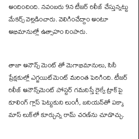
అందించింది. నవంబరు 9న టీజర్ రిలీజ్ చేస్తున్నట్టు
మేకర్స్ వెల్లడించారు. వెలిగించేద్దాం అంటూ
అభిమానుల్లో ఉత్సాహం నింపారు.
తాజా అనౌన్స్ మెంట్ తో మెగాభిమానులు, సినీ
ప్రేక్ష‌కుల్లో ఎగ్జ‌యిట్‌మెంట్ మ‌రింత పెరిగింది. టీజ‌ర్
రిలీజ్ అనౌన్స్‌మెంట్ పోస్ట‌ర్ గ‌మ‌నిస్తే రైల్వే ట్రాక్‌పై
కూలింగ్ గ్లాస్ పెట్టుకుని లుంగీ, బ‌నియ‌న్‌తో ప‌క్కా
మాస్ లుక్‌లో కూర్చున్న రామ్ చ‌ర‌ణ్‌ను చూడొచ్చు.