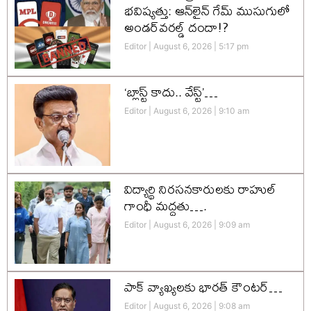
భవిష్యత్తు: ఆన్‌లైన్ గేమ్ ముసుగులో
అండర్‌వరల్డ్ దందా!?
Editor
August 6, 2026
5:17 pm
‘బ్లాస్ట్ కాదు.. వేస్ట్’…
Editor
August 6, 2026
9:10 am
విద్యార్థి నిరసనకారులకు రాహుల్
గాంధీ మద్దతు….
Editor
August 6, 2026
9:09 am
పాక్ వ్యాఖ్యలకు భారత్ కౌంటర్…
Editor
August 6, 2026
9:08 am