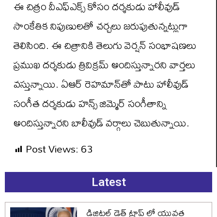
ఈ చిత్రం వీఎఫ్‌ఎక్స్‌ కోసం దర్శకుడు హాలీవుడ్‌
సాంకేతిక నిపుణులతో చర్చలు జరుపుతున్నట్లుగా
తెలిసింది. ఈ చిత్రానికి తెలుగు వెర్షన్‌ సంభాషణలు
ప్రముఖ దర్శకుడు త్రివిక్రమ్‌ అందిస్తున్నారని వార్తలు
వస్తున్నాయి. ఏఆర్‌ రెహమాన్‌తో పాటు హాలీవుడ్‌
సంగీత దర్శకుడు హన్స్‌ జిమ్మెర్‌ సంగీతాన్ని
అందిస్తున్నారని బాలీవుడ్‌ వర్గాలు చెబుతున్నాయి.
Post Views:
63
Latest
డిజిటల్ డెత్ ట్రాప్ లో యువత