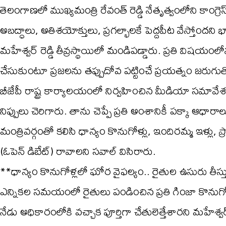
తెలంగాణలో ముఖ్యమంత్రి రేవంత్ రెడ్డి నేతృత్వంలోని కాంగ్రె
అబద్ధాలు, అతిశయోక్తులు, ప్రగల్భాలకే పెద్దపీట వేస్తోంద
మహేశ్వర్ రెడ్డి తీవ్రస్థాయిలో మండిపడ్డారు. ప్రతి విషయంలోనూ 
చేసుకుంటూ ప్రజలను తప్పుదోవ పట్టించే ప్రయత్నం జరు
బీజేపీ రాష్ట్ర కార్యాలయంలో నిర్వహించిన మీడియా సమావేశ
నిప్పులు చెరిగారు. తాను చెప్పే ప్రతి అంశానికీ పక్కా ఆధా
మంత్రివర్గంతో కలిసి ధాన్యం కొనుగోళ్లు, ఇందిరమ్మ ఇళ్లు, ప్రాజ
(ఓపెన్ డిబేట్) రావాలని సవాల్ విసిరారు.
**ధాన్యం కొనుగోళ్లలో ఘోర వైఫల్యం.. రైతుల ఉసురు తీస్తు
ఎన్నికల సమయంలో రైతులు పండించిన ప్రతి గింజా కొనుగోలు
నేడు అధికారంలోకి వచ్చాక పూర్తిగా చేతులెత్తేశారని మహేశ్వర్