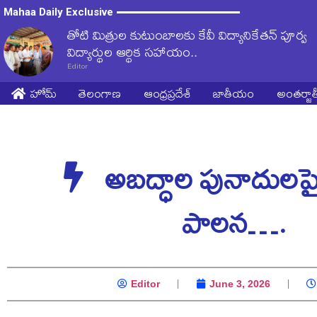
Mahaa Daily Exclusive
తోటి మిత్రుల కుటుంబాలకు కేవీ విద్యానికేతన్ పూర్వ
విద్యార్థుల ఆర్థిక సహాయం..
Editor
హోమ్
తెలంగాణ
ఆంధ్రప్రదేశ్
జాతీయం
అంతర్జ
అబద్ధాల పునాదులపై క
పాలన….
Editor
June 3, 2026