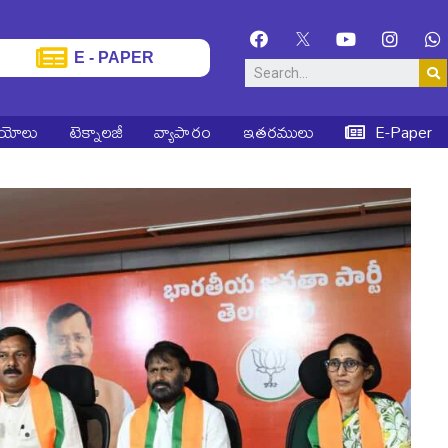
E - PAPER
ియోలు
టెక్నాలజీ
వ్యాపారం
ఇతరములు
E-Paper