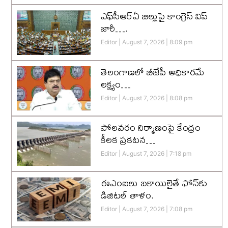
ఎఫ్‌సీఆర్‌ఏ బిల్లుపై కాంగ్రెస్ విప్
జారీ….
Editor
August 7, 2026
8:09 pm
తెలంగాణలో బీజేపీ అధికారమే
లక్ష్యం…
Editor
August 7, 2026
8:08 pm
పోలవరం నిర్మాణంపై కేంద్రం
కీలక ప్రకటన…
Editor
August 7, 2026
7:18 pm
ఈఎంఐలు బకాయిలైతే ఫోన్‌కు
డిజిటల్ తాళం.
Editor
August 7, 2026
7:08 pm