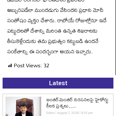
అబ్బురపడేలా ముందడుగు వేసిందని ప్రధాని మోదీ
సంతోషం వ్యక్తం చేశారు. రాబోయే రోజుల్లోనూ ఇదే
పట్టుదలతో దేశాన్ని మరింత ఉన్నత శిఖరాలకు
తీసుకెళ్లేందుకు తమ ప్రభుత్వం కట్టుబడి ఉందనే
సంకేతాన్ని ఈ సందర్భంగా ఆయన ఇచ్చారు.
Post Views:
32
Latest
జంతర్‌మంతర్ నిరసనలపై హైకోర్టు
కీలక ప్రశ్నలు…..
Editor
August 7, 2026
8:10 pm