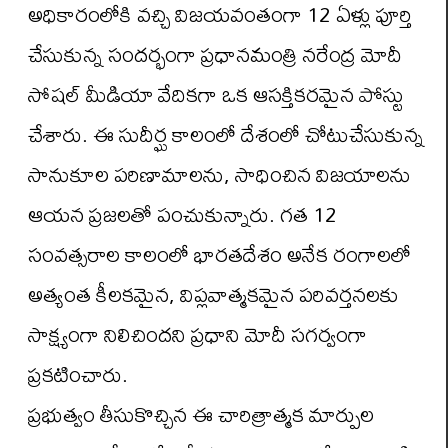
అధికారంలోకి వచ్చి విజయవంతంగా 12 ఏళ్లు పూర్తి
చేసుకున్న సందర్భంగా ప్రధానమంత్రి నరేంద్ర మోదీ
సోషల్ మీడియా వేదికగా ఒక ఆసక్తికరమైన పోస్టు
చేశారు. ఈ సుదీర్ఘ కాలంలో దేశంలో చోటుచేసుకున్న
సానుకూల పరిణామాలను, సాధించిన విజయాలను
ఆయన ప్రజలతో పంచుకున్నారు. గత 12
సంవత్సరాల కాలంలో భారతదేశం అనేక రంగాలలో
అత్యంత కీలకమైన, విప్లవాత్మకమైన పరివర్తనలకు
సాక్ష్యంగా నిలిచిందని ప్రధాని మోదీ సగర్వంగా
ప్రకటించారు.
ప్రభుత్వం తీసుకొచ్చిన ఈ చారిత్రాత్మక మార్పుల