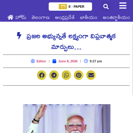
E - PAPER
హోమ్
తెలంగాణ
ఆంధ్రప్రదేశ్
జాతీయం
అంతర్జాతీయం
ప్రజల అభ్యున్నతే లక్ష్యంగా విప్లవాత్మక
మార్పులు…
Editor
June 8, 2026
9:27 pm