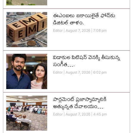
ఈఎంఐలు బకాయిలైతే ఫోన్‌కు
డిజిటల్ తాళం.
Editor
August 7, 2026
7:08 pm
విడాకుల పిటిషన్ వెనక్కి తీసుకున్న
సంగీత….
Editor
August 7, 2026
6:02 pm
పార్లమెంట్ ప్రజాస్వామ్యానికి
అత్యున్నత దేవాలయం…
Editor
August 7, 2026
4:45 pm