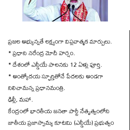
ప్రజల అభ్యున్నతే లక్ష్యంగా విప్లవాత్మక మార్పులు.
* ప్రధాని నరేంద్ర మోదీ హర్షం.
* దేశంలో ఎన్డీయే పాలనకు 12 ఏళ్లు పూర్తి.
* అంత్యోదయ స్ఫూర్తితోనే పేదలకు అండగా
నిలిచామన్న ప్రధానమంత్రి.
ఢిల్లీ, మహా.
కేంద్రంలో భారతీయ జనతా పార్టీ నేతృత్వంలోని
జాతీయ ప్రజాస్వామ్య కూటమి (ఎన్డీయే) ప్రభుత్వం