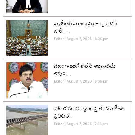
ఎఫ్‌సీఆర్‌ఏ బిల్లుపై కాంగ్రెస్ విప్
జారీ….
Editor
August 7, 2026
8:09 pm
తెలంగాణలో బీజేపీ అధికారమే
లక్ష్యం…
Editor
August 7, 2026
8:08 pm
పోలవరం నిర్మాణంపై కేంద్రం కీలక
ప్రకటన…
Editor
August 7, 2026
7:18 pm