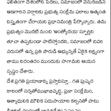
ఫలితంగా దేశంలోని పేదలు, సమాజంలో వెనుకబడిన
అణగారిన వర్గాలకు ప్రభుత్వ సంక్షేమ ఫలాలు అత్యంత
విస్తృతంగా చేరాయని ప్రధానమంత్రి పేర్కొన్నారు. తమ
ప్రభుత్వం మొదటి నుంచి ‘అంత్యోదయ’ స్ఫూర్తిని
తూచా తప్పకుండా పాటిస్తోందని, సమాజంలో చివరి
వరుసలో ఉన్న ప్రతి పౌరుడి అభ్యున్నతే ఏకైక లక్ష్యంగా
తాము నిరంతరం ముందుకు సాగామని ఆయన
స్పష్టం చేశారు.
దేశ ప్రగతి ప్రయాణాన్ని ప్రస్తావిస్తూ.. గత పుష్కర
కాలంలో సర్వతోముఖాభివృద్ధి, ప్రజా సంక్షేమం,
అత్యాధునిక మౌలిక సదుపాయాల కల్పనతో పాటు
డిజిటల్ రంగంలో భారతదేశం ప్రపంచం