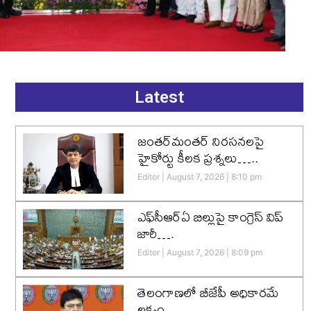
Latest
జంతర్‌మంతర్ నిరసనలపై
హైకోర్టు కీలక ప్రశ్నలు…..
Editor
August 7, 2026
8:10 pm
ఎఫ్‌సీఆర్‌ఏ బిల్లుపై కాంగ్రెస్ విప్
జారీ….
Editor
August 7, 2026
8:09 pm
తెలంగాణలో బీజేపీ అధికారమే
లక్ష్యం…