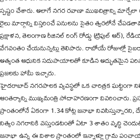
స్పష్టం చేశారు. అలాగే నగర రవాణా ముఖచిత్రాన్ని మార్చే
రైలు మార్గాన్ని విస్తరించే పనులను సైతం త్వరలోనే చేపడతా
ప్రక్షాళన, తెలంగాణ రీజినల్ రింగ్ రోడ్డు (ట్రిపుల్ ఆర్), రేడ
వేగవంతం చేయనున్నట్లు తెలిపారు. రాబోయే రోజుల్లో సైబరాబా
అత్యంత ఆధునిక సదుపాయాలతో కూడిన అద్భుతమైన పరిపాల
ప్రజలకు హామీ ఇచ్చారు.
హైదరాబాద్ నగరపాలక వ్యవస్థలో ఒక చారిత్రక ఘట్టంగా నిల
ఆంతర్యాన్ని ముఖ్యమంత్రి సోదాహరణంగా వివరించారు. ప్రస్
ప్రాంతంలోనే ఏకంగా 1.34 కోట్ల జనాభా నివసిస్తున్నారని,
నిత్యం నగరానికి వస్తుండటంతో ఏటా 3 శాతం వృద్ధి చెంద
జనాభా ఉన్న ఈ విశాల ప్రాంతంలో ఇన్నాళ్లూ గ్రామ పంచాయతీలు