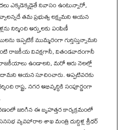
ేదలు ఎక్కడెక్కడైతే నివాసం ఉంటున్నారో,
ఇవ్వాలన్నదే తమ ప్రభుత్వ లక్ష్యమని ఆయన
ను నిర్మించి అర్హులకు పంపిణీ
ులను ఇప్పటికే ముమ్మరంగా గుర్తిస్తున్నామని
లాంటి రాజకీయ వివక్షగానీ, వితండవాదంగానీ
 రాజకీయాలు ఉండాలని, మరో ఆరు నెలల్లో
కుందామని ఆయన సూచించారు. అప్పటివరకు
శించి రాష్ట్ర, నగర అభివృద్ధికి సంపూర్ణంగా
.
వరణంలో జరిగిన ఈ బృహత్తర కార్యక్రమంలో
ాసనసభ వ్యవహారాల శాఖ మంత్రి దుద్దిళ్ల శ్రీధర్