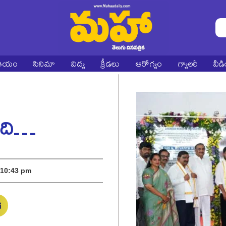
ాతీయం
సినిమా
విద్య
క్రీడలు
ఆరోగ్యం
గ్యాలరీ
వీడ
ంది…
10:43 pm