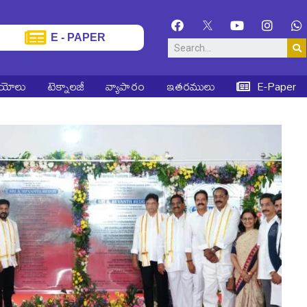
E - PAPER
ియోలు
టెక్నాలజీ
వ్యాపారం
ఇతరములు
E-Paper