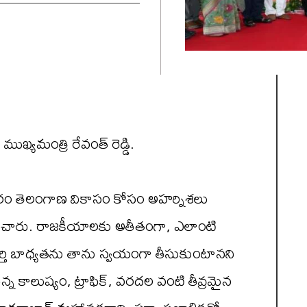
ుఖ్యమంత్రి రేవంత్ రెడ్డి.
నిరంతరం తెలంగాణ వికాసం కోసం అహర్నిశలు
ద్ఘాటించారు. రాజకీయాలకు అతీతంగా, ఎలాంటి
ే పూర్తి బాధ్యతను తాను స్వయంగా తీసుకుంటానని
న కాలుష్యం, ట్రాఫిక్, వరదల వంటి తీవ్రమైన