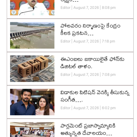
Editor
August 7, 2026
8:08 pm
పోలవరం నిర్మాణంపై కేంద్రం
కీలక ప్రకటన…
Editor
August 7, 2026
7:18 pm
ఈఎంఐలు బకాయిలైతే ఫోన్‌కు
డిజిటల్ తాళం.
Editor
August 7, 2026
7:08 pm
విడాకుల పిటిషన్ వెనక్కి తీసుకున్న
సంగీత….
Editor
August 7, 2026
6:02 pm
పార్లమెంట్ ప్రజాస్వామ్యానికి
అత్యున్నత దేవాలయం…