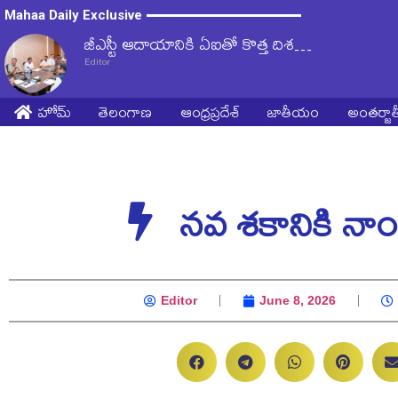
Mahaa Daily Exclusive
జీఎస్టీ ఆదాయానికి ఏఐతో కొత్త దిశ…
Editor
హోమ్
తెలంగాణ
ఆంధ్రప్రదేశ్
జాతీయం
అంతర్జ
నవ శకానికి నా
Editor
June 8, 2026