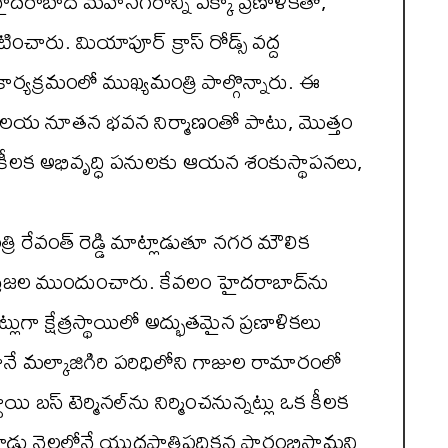
హైదరాబాద్ మహానగరాన్ని పక్కా ప్రణాళికతో,
ించారు. మియాపూర్ క్రాస్ రోడ్స్ వద్ద
’ కార్యక్రమంలో ముఖ్యమంత్రి పాల్గొన్నారు. ఈ
ార్యాలయ నూతన భవన నిర్మాణంతో పాటు, మొత్తం
 కీలక అభివృద్ధి పనులకు ఆయన శంకుస్థాపనలు,
 రేవంత్ రెడ్డి మాట్లాడుతూ నగర మౌలిక
ప్రజల ముందుంచారు. కేవలం హైదరాబాద్‌ను
్లుగా క్షేత్రస్థాయిలో అద్భుతమైన ప్రణాళికలు
 మల్కాజిగిరి పరిధిలోని గాజుల రామారంలో
 బస్ టెర్మినల్‌ను నిర్మించనున్నట్లు ఒక కీలక
 నెలల్లోనే యుద్ధప్రాతిపదికన ప్రారంభిస్తామని