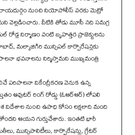
లా రాయదుర్గం నుంచి నియోపోలీస్ వరకు మెట్రో
మని వెల్లడించారు. వీటికి తోడు మూసీ నది సమగ్ర
ియల్ రోడ్ల నిర్మాణం వంటి బృహత్తర ప్రాజెక్టులను
ద్, మల్కాజిగిరి మున్సిపల్ కార్పొరేషన్లకు
నా భవనాలను నిర్మిస్తామని ముఖ్యమంత్రి
ిచే పరిపాలనా వికేంద్రీకరణ వెనుక ఉన్న
తుతం అవుటర్ రింగ్ రోడ్డు (ఓఆర్ఆర్) లోపలి
 దేశ విదేశాల నుంచి ఉపాధి కోసం లక్షలాది మంది
ుతోందని ఆయన గుర్తుచేశారు. ఇంతటి భారీ
, మున్సిపాలిటీలు, కార్పొరేషన్లు, గ్రేటర్