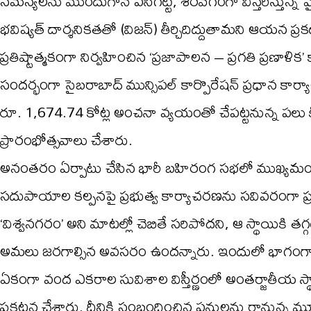
సమస్యలను ముందుగానే పసిగట్టి, శరవేగంగా విస్తరిస్తున్న 
భవిష్యత్ దార్శనికతతో (విజన్) తీర్చిదిద్దుతామని ఆయన ప్రకట
ప్రతిష్టాత్మకంగా నిర్వహించిన ‘ప్రజాపాలన – ప్రగతి ప్రణాళిక
సందర్భంగా సైబరాబాద్ మున్సిపల్ కార్పొరేషన్ ప్రధాన క
రూ. 1,674.74 కోట్ల అంచనా వ్యయంతో చేపట్టనున్న పలు
ప్రారంభోత్సవాలు చేశారు.
అనంతరం ఏర్పాటు చేసిన భారీ బహిరంగ సభలో ముఖ్యమంత్రి
సదుపాయాల కల్పనపై ప్రభుత్వ కార్యాచరణను సవివరంగా 
‘విశ్వనగరం’ అని మాటల్లో చెబితే సరిపోదని, ఆ స్థాయికి తగ్గట
అమలు జరగాల్సిన అవసరం ఉందన్నారు. ఇందులో భాగంగానే
ఏకంగా వంద ఎకరాల సువిశాల విస్తీర్ణంలో అంతర్జాతీయ స్థాయి
ప్రకటన చేశారు. దీనికి సంబంధించిన పనులను రానున్న మూడు