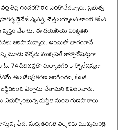
ల తీవ్ర గందరగోళం నెలకొనేదన్నారు. ప్రభుత్వ
భ డ్రైనేజీ వ్యవస్థ, చెత్త నిర్మూలన లాంటి కనీస
న వ్యక్తం చేశారు. ఈ దయనీయ పరిస్థితిని
లోచనలు జరిపామన్నారు. అందులో భాగంగానే
 మూడు వేర్వేరు మున్సిపల్ కార్పొరేషన్లుగా
, 74 డివిజన్లతో మల్కాజిగిరి కార్పొరేషన్లుగా
ోసమే ఈ వికేంద్రీకరణ జరిగిందని, దీనికి
్ధీకరించి ఏర్పాటు చేశామని వివరించారు.
ాలు ఎదుర్కొంటున్న దుస్థితి నుంచి గుణపాఠాలు
్తున్న పేద, మధ్యతరగతి వర్గాలకు ముఖ్యమంత్రి