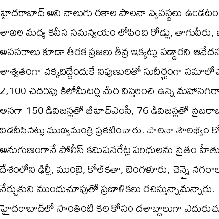
హైదరాబాద్ అని నాలుగు రకాల పాలనా వ్యవస్థలు ఉండటం వల్
శాఖల మధ్య కనీస సమన్వయం లోపించి రోడ్లు, తాగునీరు, భూగర్
అవసరాలు కూడా తీరక ప్రజలు తీవ్ర ఇక్కట్లు పడ్డారని ఆవేద
శాశ్వతంగా చక్కదిద్దేందుకే నిపుణులతో సుదీర్ఘంగా సమా
2,100 చదరపు కిలోమీటర్ల మేర విస్తరించి ఉన్న మహానగరాన్ని
అనగా 150 డివిజన్లతో జీహెచ్ఎంసీ, 76 డివిజన్లతో సైబరాబాద్
విడదీసినట్లు ముఖ్యమంత్రి ప్రకటించారు. పాలనా సౌలభ్యం క
అనుగుణంగానే పోలీస్ కమిషనరేట్ల పరిధులను సైతం హేతుబద
దేశంలోని ఢిల్లీ, ముంబై, కోల్‌కతా, బెంగళూరు, చెన్నై నగర
నేర్చుకుని ముందుచూపుతో ప్రణాళికలు రచిస్తున్నామన్నారు.
హైదరాబాద్‌లో సొంతింటి కల కోసం దశాబ్దాలుగా ఎదురుచూస