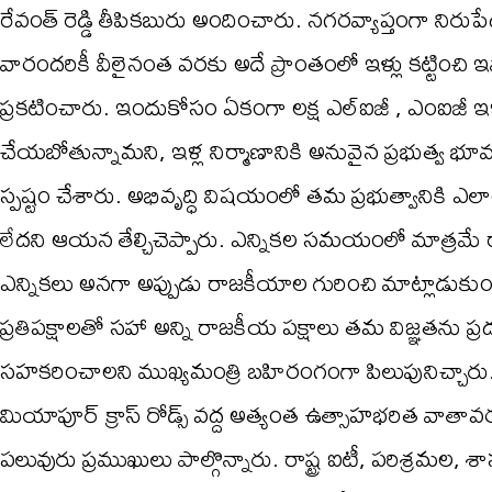
రేవంత్ రెడ్డి తీపికబురు అందించారు. నగరవ్యాప్తంగా నిరుప
వారందరికీ వీలైనంత వరకు అదే ప్రాంతంలో ఇళ్లు కట్టించి 
ప్రకటించారు. ఇందుకోసం ఏకంగా లక్ష ఎల్ఐజీ , ఎంఐజీ ఇళ్ల
చేయబోతున్నామని, ఇళ్ల నిర్మాణానికి అనువైన ప్రభుత్వ భూమ
స్పష్టం చేశారు. అభివృద్ధి విషయంలో తమ ప్రభుత్వానికి ఎ
లేదని ఆయన తేల్చిచెప్పారు. ఎన్నికల సమయంలో మాత్రమే
ఎన్నికలు అనగా అప్పుడు రాజకీయాల గురించి మాట్లాడు
ప్రతిపక్షాలతో సహా అన్ని రాజకీయ పక్షాలు తమ విజ్ఞతను ప్రదర్
సహకరించాలని ముఖ్యమంత్రి బహిరంగంగా పిలుపునిచ్చారు
మియాపూర్ క్రాస్ రోడ్స్ వద్ద అత్యంత ఉత్సాహభరిత వాతా
పలువురు ప్రముఖులు పాల్గొన్నారు. రాష్ట్ర ఐటీ, పరిశ్రమల, శ