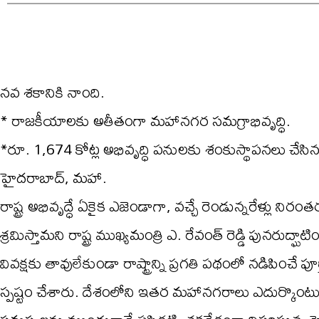
నవ శకానికి నాంది.
* రాజకీయాలకు అతీతంగా మహానగర సమగ్రాభివృద్ధి.
*రూ. 1,674 కోట్ల అభివృద్ధి పనులకు శంకుస్థాపనలు చేసిన మ
హైదరాబాద్, మహా.
రాష్ట్ర అభివృద్ధే ఏకైక ఎజెండాగా, వచ్చే రెండున్నరేళ్లు 
శ్రమిస్తామని రాష్ట్ర ముఖ్యమంత్రి ఎ. రేవంత్ రెడ్డి పునరు
వివక్షకు తావులేకుండా రాష్ట్రాన్ని ప్రగతి పథంలో నడిపించ
స్పష్టం చేశారు. దేశంలోని ఇతర మహానగరాలు ఎదుర్కొంటున్