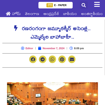
E - PAPER
హోమ్
తెలంగాణ
ఆంధ్రప్రదేశ్
జాతీయం
అంతర్జాతీయం
రణరంగంగా జమ్మూకశ్మీర్ అసెంబ్లీ..
ఎమ్మెల్యేల బాహాబాహీ..
Editor
November 7, 2024
8:09 pm