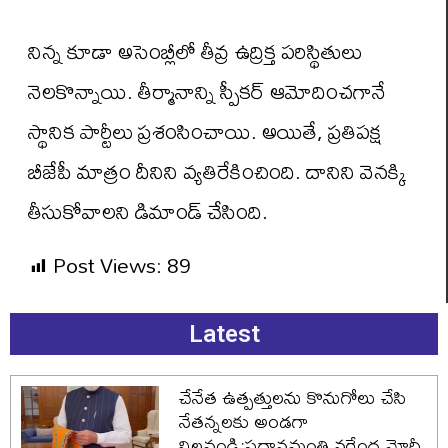
నిన్న కూడా అసెంబ్లీలో తీవ్ర ఉద్రిక్త పరిస్థితులు
నెలకొన్నాయి. తీర్మానాన్ని స్పీకర్ ఆమోదించగానే
స్థానిక పార్టీలు ప్రశంసించాయి. అయితే, ప్రతిపక్ష
బీజేపీ మాత్రం దీనిని వ్యతిరేకించింది. దానిని వెనక్కి
తీసుకోవాలని డిమాండ్ చేసింది.
Post Views:
89
Latest
చేనేత ఉత్పత్తులను కొనుగోలు చేసి
నేతన్నలకు అండగా
నిలవండి:ప్రధానమంత్రి నరేంద్ర మోదీ