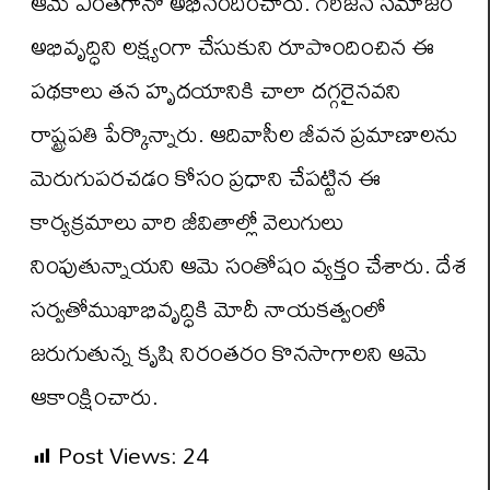
ఆమె ఎంతగానో అభినందించారు. గిరిజన సమాజం
అభివృద్ధిని లక్ష్యంగా చేసుకుని రూపొందించిన ఈ
పథకాలు తన హృదయానికి చాలా దగ్గరైనవని
రాష్ట్రపతి పేర్కొన్నారు. ఆదివాసీల జీవన ప్రమాణాలను
మెరుగుపరచడం కోసం ప్రధాని చేపట్టిన ఈ
కార్యక్రమాలు వారి జీవితాల్లో వెలుగులు
నింపుతున్నాయని ఆమె సంతోషం వ్యక్తం చేశారు. దేశ
సర్వతోముఖాభివృద్ధికి మోదీ నాయకత్వంలో
జరుగుతున్న కృషి నిరంతరం కొనసాగాలని ఆమె
ఆకాంక్షించారు.
Post Views:
24