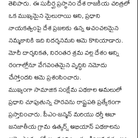
తెలిపారు. ఈ సుదీర్ఘ ప్రస్థానం దేశ రాజకీయ చరిత్రలో
ఒక ముఖ్యమైన మైలురాయి అని, ప్రధాని
నాయకత్వంపై దేశ ప్రజలకు ఉన్న అచంచలమైన
నమ్మకానికి ఇది నిదర్శనమని ఆమె కొనియాడారు.
మోదీ దార్శనికత, నిరంతర శ్రమ వల్ల దేశం అన్ని
రంగాల్లోనూ వేగవంతమైన వృద్ధిని నమోదు
చేస్తోందని ఆమె ప్రశంసించారు.
ముఖ్యంగా సామాజిక సంక్షేమ పథకాల అమలులో
ప్రధాని చూపుతున్న చొరవను రాష్ట్రపతి ప్రత్యేకంగా
ప్రస్తావించారు. పీఎం-జన్మన్ మరియు ధర్తీ ఆబా
జనజాతీయ గ్రామ ఉత్కర్ష్ అభియాన్ పథకాలను