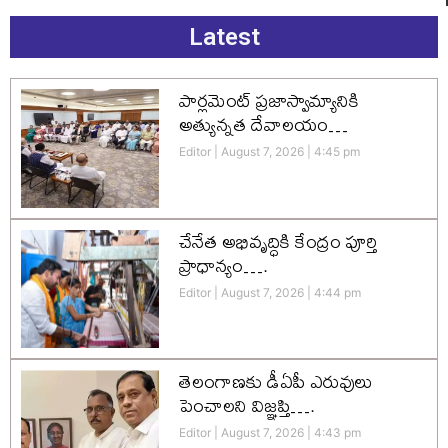
Latest
పార్లమెంట్ ప్రజాస్వామ్యానికి
అత్యున్నత దేవాలయం…
Editor
August 7, 2026
4:45 pm
చేనేత అభివృద్ధికి కేంద్రం పూర్తి
ప్రాధాన్యం….
Editor
August 7, 2026
4:44 pm
తెలంగాణకు డీఏపీ ఎరువులు
పెంచాలని విజ్ఞప్తి….
Editor
August 7, 2026
4:43 pm