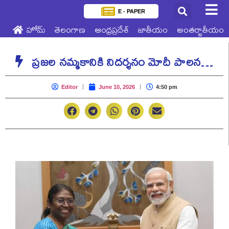
E - PAPER
హోమ్
తెలంగాణ
ఆంధ్రప్రదేశ్
జాతీయం
అంతర్జాతీయం
ప్రజల నమ్మకానికి నిదర్శనం మోదీ పాలన…
Editor
June 10, 2026
4:50 pm