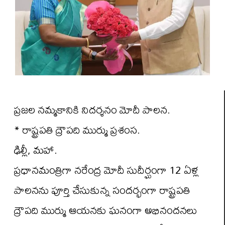
ప్రజల నమ్మకానికి నిదర్శనం మోదీ పాలన.
* రాష్ట్రపతి ద్రౌపది ముర్ము ప్రశంస.
ఢిల్లీ, మహా.
ప్రధానమంత్రిగా నరేంద్ర మోదీ సుదీర్ఘంగా 12 ఏళ్ల
పాలనను పూర్తి చేసుకున్న సందర్భంగా రాష్ట్రపతి
ద్రౌపది ముర్ము ఆయనకు ఘనంగా అభినందనలు