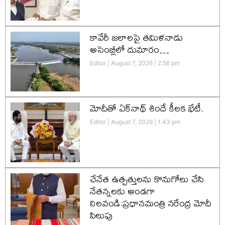
కావేరీ జలాలపై తమిళనాడు
అసెంబ్లీలో దుమారం…
Editor
August 7, 2026
2:56 pm
మోదీతో ఏక్‌నాథ్ శిందే కీలక భేటీ.
Editor
August 7, 2026
1:43 pm
చేనేత ఉత్పత్తులను కొనుగోలు చేసి
నేతన్నలకు అండగా
నిలవండి:ప్రధానమంత్రి నరేంద్ర మోదీ
పిలుపు