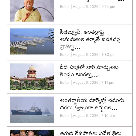
Editor
August 6, 2026
9:54 pm
సీడబ్ల్యూసీ, అంతర్రాష్ట్ర
అనుమతుల తర్వాతే బనకచర్ల
ప్రాజెక్టు…
Editor
August 6, 2026
8:33 pm
నీట్ పరీక్షలో భారీ మార్పులకు
కేంద్రం కసరత్తు….
Editor
August 6, 2026
7:11 pm
అంతర్జాతీయ మార్కెట్లో చమురు
ధరలు స్వల్పంగా తగ్గుదల…
Editor
August 6, 2026
7:10 pm
తరుణ్ తేజ్‌పాల్‌కు పదేళ్ల జైలు