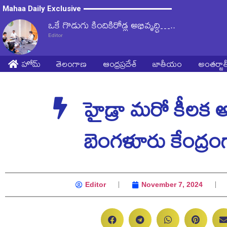
Mahaa Daily Exclusive
ఒకే గొడుగు కిందికిరోడ్ల అభివృద్ధి…..
Editor
హోమ్
తెలంగాణ
ఆంధ్రప్రదేశ్
జాతీయం
అంతర్జ
హైడ్రా మరో కీలక అ
బెంగళూరు కేంద్రంగ
Editor
November 7, 2024