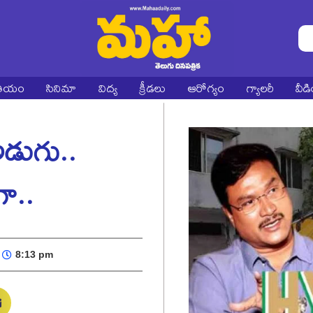
ాతీయం
సినిమా
విద్య
క్రీడలు
ఆరోగ్యం
గ్యాలరీ
వీడ
డుగు..
ా..
8:13 pm