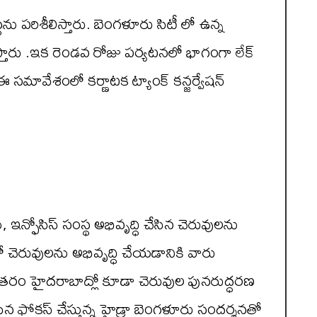
్థను పరిశీలిస్తారు. బెంగళూరు సిటీ లో ఉన్న
స్తారు .ఇక రెండవ రోజు పర్యటనలో భాగంగా లేక్
సమావేశంలో కర్ణాటక ట్యాంక్ కన్జర్వేషన్
, ఇన్ఫోసిస్ సంస్థ అభివృద్ధి చేసిన చెరువులను
 చెరువులను అభివృద్ధి చేయడానికి వారు
తరం హైదరాబాద్లో కూడా చెరువుల పునరుద్ధరణ
ైన ఫోకస్ చేస్తున్న హైడ్రా బెంగళూరు సందర్శనతో